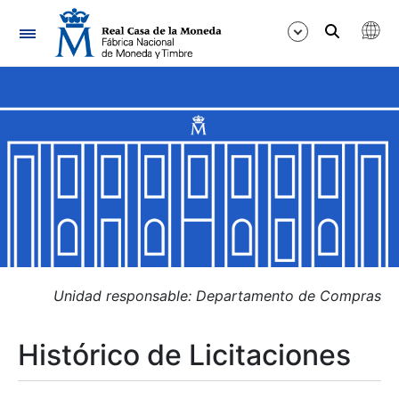
Navegación
Mostrar/Ocultar
Mostrar/Ocultar
Mostrar/Ocultar
Mostrar/Ocultar
Mostrar/Ocultar
Unidad responsable: Departamento de Compras
Histórico de Licitaciones
Mostrar/Ocultar