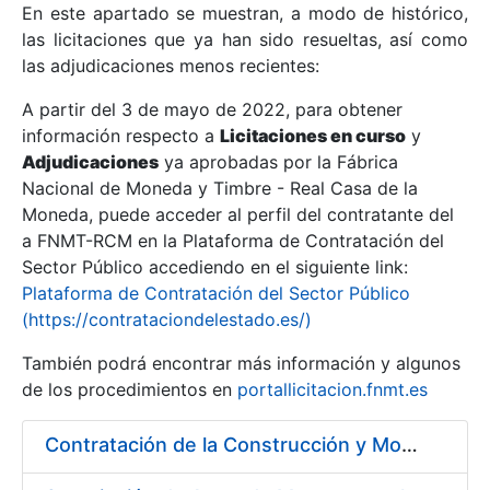
En este apartado se muestran, a modo de histórico,
las licitaciones que ya han sido resueltas, así como
Mostrar/Ocultar
las adjudicaciones menos recientes:
Mostrar/Ocultar
A partir del 3 de mayo de 2022, para obtener
información respecto a
Mostrar/Ocultar
Licitaciones en curso
y
Adjudicaciones
ya aprobadas por la Fábrica
Nacional de Moneda y Timbre - Real Casa de la
Moneda, puede acceder al perfil del contratante del
a FNMT-RCM en la Plataforma de Contratación del
Sector Público accediendo en el siguiente link:
Plataforma de Contratación del Sector Público
(https://contrataciondelestado.es/)
También podrá encontrar más información y algunos
de los procedimientos en
portallicitacion.fnmt.es
Mostrar/Ocultar
Contratación de la Construcción y Montaje de un Espacio Demo Interactivo (EDI) en una sala del Museo de la Fábrica Nacional de Moneda y Timbre-Real Casa de la Moneda en Madrid