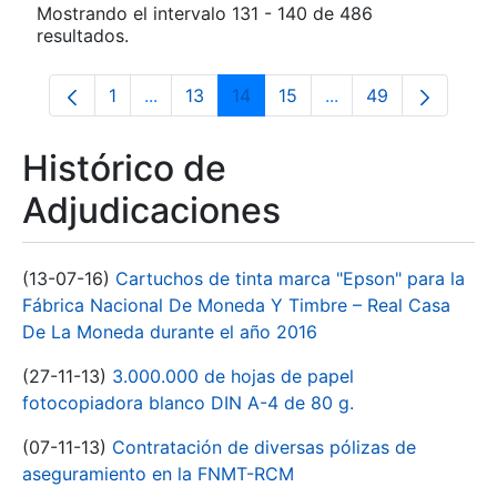
Mostrando el intervalo 131 - 140 de 486
resultados.
1
...
13
14
15
...
49
Página
Páginas intermedias Use TAB para despla
Página
Página
Página
Páginas intermedia
Página
Histórico de
Adjudicaciones
(13-07-16)
Cartuchos de tinta marca "Epson" para la
Fábrica Nacional De Moneda Y Timbre – Real Casa
De La Moneda durante el año 2016
(27-11-13)
3.000.000 de hojas de papel
fotocopiadora blanco DIN A-4 de 80 g.
(07-11-13)
Contratación de diversas pólizas de
aseguramiento en la FNMT-RCM