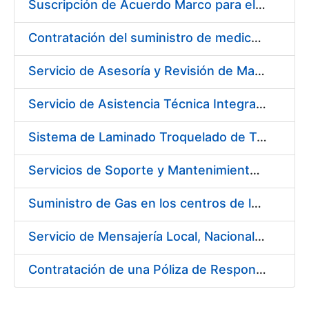
Suscripción de Acuerdo Marco para el Servicio de Visitas a Oficinas de Registro FNMT-RCM
Contratación del suministro de medicamentos, vacunas y demás especialidades farmacéuticas de la FNMT-RCM
Servicio de Asesoría y Revisión de Maquinaria en FNMT-RCM
Servicio de Asistencia Técnica Integral de Impresora HP Indigo Serie III HP 7900
Sistema de Laminado Troquelado de Tarjetas ISO 7810
Servicios de Soporte y Mantenimiento de Licencias de Software de la FNMT-RCM (3 Lotes)
Suministro de Gas en los centros de la FNMT-RCM de Madrid y Burgos durante el año 2019
Servicio de Mensajería Local, Nacional e Internacional para la FNMT-RCM
Contratación de una Póliza de Responsabilidad Civil General para el año 2019