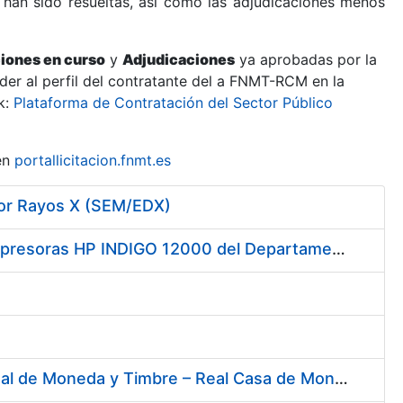
 han sido resueltas, así como las adjudicaciones menos
ciones en curso
y
Adjudicaciones
ya aprobadas por la
er al perfil del contratante del a FNMT-RCM en la
k:
Plataforma de Contratación del Sector Público
en
portallicitacion.fnmt.es
por Rayos X (SEM/EDX)
Servicio de Mantenimiento y Asistencia Técnica Integral de las Impresoras HP INDIGO 12000 del Departamento de Timbre y serie III HP 7900 Departamento de Imprenta/Tarjetas en su sede de Madrid
Contratación del Suministro de Gas Natural para la Fábrica Nacional de Moneda y Timbre – Real Casa de Moneda, en sus centros de trabajo de Madrid y Burgos