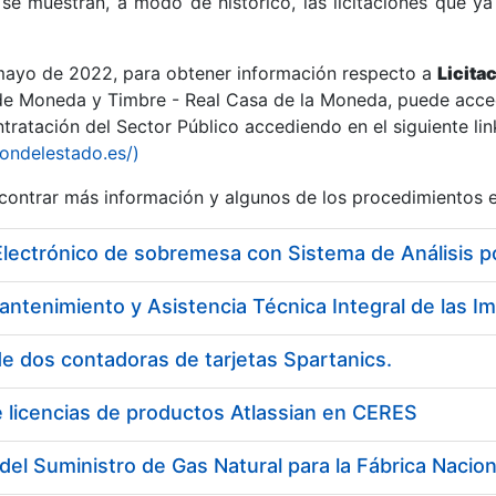
se muestran, a modo de histórico, las licitaciones que ya
 mayo de 2022, para obtener información respecto a
Licita
de Moneda y Timbre - Real Casa de la Moneda, puede acced
ratación del Sector Público accediendo en el siguiente lin
r
iondelestado.es/)
ontrar más información y algunos de los procedimientos 
Electrónico de sobremesa con Sistema de Análisis 
e dos contadoras de tarjetas Spartanics.
 licencias de productos Atlassian en CERES
tar