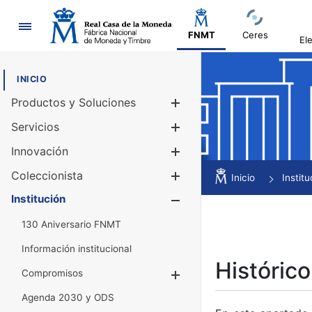
Navegación
FNMT
Ceres
El
INICIO
Productos y Soluciones
Mostrar/Ocul
Servicios
Mostrar/Ocul
Innovación
Mostrar/Ocul
Coleccionista
Mostrar/Ocul
Inicio
Institu
Institución
Mostrar/Ocul
130 Aniversario FNMT
Información institucional
Histórico
Compromisos
Mostrar/Ocultar
Agenda 2030 y ODS