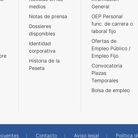
medios
General
Notas de prensa
OEP Personal
func. de carrera o
Dossieres
laboral fijo
disponibles
Ofertas de
Identidad
Empleo Público /
corporativa
bre
Empleo Fijo
Historia de la
Convocatoria
Peseta
Plazas
Temporales
Bolsa de empleo
ecuentes
Contacto
Aviso legal
Política 