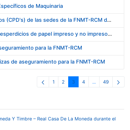
specíficos de Maquinaria
Conexión mediante fibra óptica de los centros de proceso de datos (CPD's) de las sedes de la FNMT-RCM de Burgos y Madrid
Contratación de enajenación y retirada de recortes sobrantes y desperdicios de papel impreso y no impreso durante el año 2022
 aseguramiento para la FNMT-RCM
pólizas de aseguramiento para la FNMT-RCM
1
2
3
4
...
49
Página
Página
Página
Página
Páginas interme
Página
oneda Y Timbre – Real Casa De La Moneda durante el