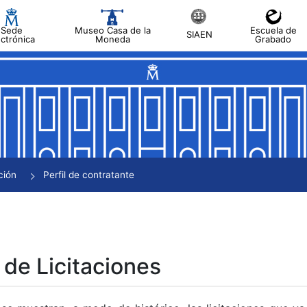
Sede
Museo Casa de la
Escuela de
SIAEN
ectrónica
Moneda
Grabado
tar
tar
tar
tar
ción
Perfil de contratante
tar
 de Licitaciones