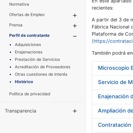
En este apartado 
Normativa
recientes:
Ofertas de Empleo
Mostrar/Ocultar
A partir del 3 de
Prensa
Mostrar/Ocultar
Fábrica Nacional 
Plataforma de Cont
Perfil de contratante
Mostrar/Oculta
(https://contratac
Adquisiciones
Enajenaciones
También podrá enc
Prestación de Servicios
Acreditación de Proveedores
Microscopio 
Otras cuestiones de interés
Histórico
Política de privacidad
Enajenación d
Ampliación de
Transparencia
Mostrar/Ocul