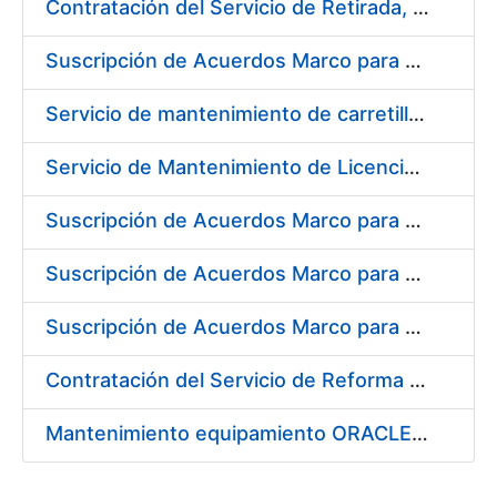
Contratación del Servicio de Retirada, Transporte y Gestión de Briquetas en Fábrica de Papel de Burgos
Suscripción de Acuerdos Marco para el Suministro de Material de Electrónica e Informática
Servicio de mantenimiento de carretillas transportadoras - elevadoras para la FNMT-RCM
Servicio de Mantenimiento de Licencias Liferay
Suscripción de Acuerdos Marco para el Suministro de Material de Filtración
Suscripción de Acuerdos Marco para el Suministro de Material de Fontanería y Aire Acondicionado
Suscripción de Acuerdos Marco para el Suministro de Material de Neumática
Contratación del Servicio de Reforma de la Embocadura, Limpieza, Pintado y Numerado de Contenedores para Moneda de la FNMT-RCM
Mantenimiento equipamiento ORACLE en CERES