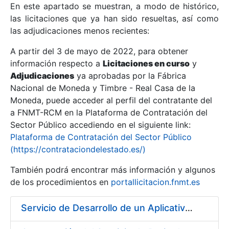
En este apartado se muestran, a modo de histórico,
las licitaciones que ya han sido resueltas, así como
Mostrar/Ocultar
las adjudicaciones menos recientes:
Mostrar/Ocultar
A partir del 3 de mayo de 2022, para obtener
información respecto a
Mostrar/Ocultar
Licitaciones en curso
y
Adjudicaciones
ya aprobadas por la Fábrica
Nacional de Moneda y Timbre - Real Casa de la
Moneda, puede acceder al perfil del contratante del
a FNMT-RCM en la Plataforma de Contratación del
Sector Público accediendo en el siguiente link:
Plataforma de Contratación del Sector Público
(https://contrataciondelestado.es/)
También podrá encontrar más información y algunos
de los procedimientos en
portallicitacion.fnmt.es
Mostrar/Ocultar
Servicio de Desarrollo de un Aplicativo para la Generación de Claves