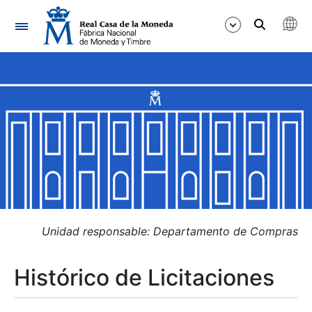
Navegación
Mostrar/Ocultar
Mostrar/Ocultar
Mostrar/Ocultar
Mostrar/Ocultar
Mostrar/Ocultar
Unidad responsable: Departamento de Compras
Histórico de Licitaciones
Mostrar/Ocultar