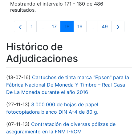
Mostrando el intervalo 171 - 180 de 486
resultados.
1
...
17
18
19
...
49
Página
Páginas intermedias Use TAB para despla
Página
Página
Página
Páginas intermedia
Página
Histórico de
Adjudicaciones
(13-07-16)
Cartuchos de tinta marca "Epson" para la
Fábrica Nacional De Moneda Y Timbre – Real Casa
De La Moneda durante el año 2016
(27-11-13)
3.000.000 de hojas de papel
fotocopiadora blanco DIN A-4 de 80 g.
(07-11-13)
Contratación de diversas pólizas de
aseguramiento en la FNMT-RCM