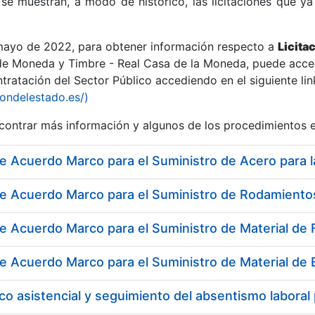
se muestran, a modo de histórico, las licitaciones que ya
 mayo de 2022, para obtener información respecto a
Licita
de Moneda y Timbre - Real Casa de la Moneda, puede acced
ratación del Sector Público accediendo en el siguiente lin
r
iondelestado.es/)
ontrar más información y algunos de los procedimientos 
tar
co asistencial y seguimiento del absentismo labor