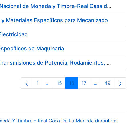
Servicio de Cafetería y Comedor en la Sede Central de la Fábrica Nacional de Moneda y Timbre-Real Casa de la Moneda en Madrid
 y Materiales Específicos para Mecanizado
lectricidad
specíficos de Maquinaria
Suscripción de Acuerdo Marco para el Suministro de Material de Transmisiones de Potencia, Rodamientos, Estanqueidad e Hidráulica
1
...
15
16
17
...
49
Página
Páginas intermedias Use TAB para des
Página
Página
Página
Páginas interme
Página
oneda Y Timbre – Real Casa De La Moneda durante el