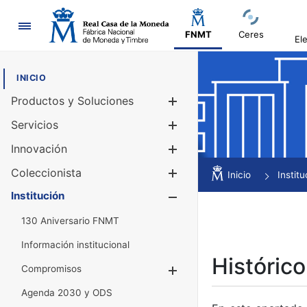
Navegación
FNMT
Ceres
El
INICIO
Productos y Soluciones
Mostrar/Ocul
Servicios
Mostrar/Ocul
Innovación
Mostrar/Ocul
Coleccionista
Mostrar/Ocul
Inicio
Institu
Institución
Mostrar/Ocul
130 Aniversario FNMT
Información institucional
Histórico
Compromisos
Mostrar/Ocultar
Agenda 2030 y ODS