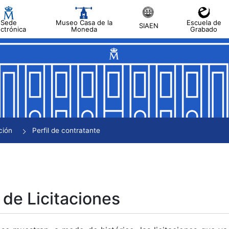
Sede
Museo Casa de la
Escuela de
SIAEN
ectrónica
Moneda
Grabado
tar
tar
tar
tar
ción
Perfil de contratante
tar
 de Licitaciones