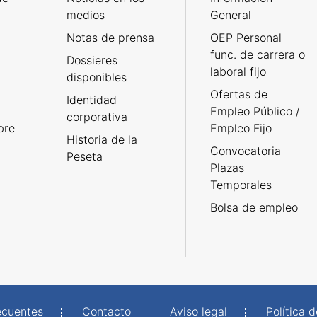
medios
General
Notas de prensa
OEP Personal
func. de carrera o
Dossieres
laboral fijo
disponibles
Ofertas de
Identidad
Empleo Público /
corporativa
bre
Empleo Fijo
Historia de la
Convocatoria
Peseta
Plazas
Temporales
Bolsa de empleo
ecuentes
Contacto
Aviso legal
Política 