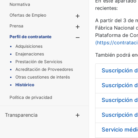
En este apartado 
Normativa
recientes:
Ofertas de Empleo
Mostrar/Ocultar
A partir del 3 de
Prensa
Mostrar/Ocultar
Fábrica Nacional 
Plataforma de Cont
Perfil de contratante
Mostrar/Oculta
(https://contratac
Adquisiciones
Enajenaciones
También podrá enc
Prestación de Servicios
Acreditación de Proveedores
Otras cuestiones de interés
Histórico
Política de privacidad
Transparencia
Mostrar/Ocul
Servicio médi