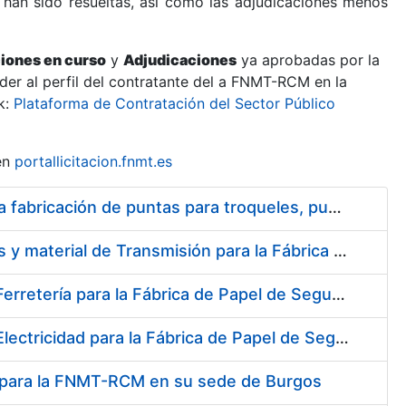
 han sido resueltas, así como las adjudicaciones menos
ciones en curso
y
Adjudicaciones
ya aprobadas por la
er al perfil del contratante del a FNMT-RCM en la
k:
Plataforma de Contratación del Sector Público
en
portallicitacion.fnmt.es
Suscripción de Acuerdo Marco para el Suministro de Acero para la fabricación de puntas para troqueles, punzones y matrices
Suscripción de Acuerdo Marco para el Suministro de Rodamientos y material de Transmisión para la Fábrica de Papel de Seguridad de la FNMT-RCM en Burgos
Suscripción de Acuerdo Marco para el Suministro de Material de Ferretería para la Fábrica de Papel de Seguridad de la FNMT-RCM en Burgos
Suscripción de Acuerdo Marco para el Suministro de Material de Electricidad para la Fábrica de Papel de Seguridad de la FNMT-RCM en Burgos
al para la FNMT-RCM en su sede de Burgos