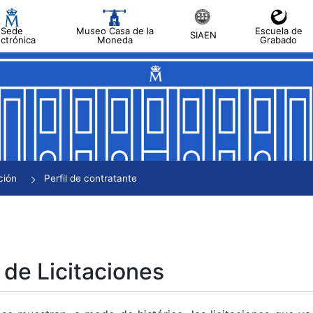
Sede
Museo Casa de la
Escuela de
SIAEN
ectrónica
Moneda
Grabado
tar
tar
tar
tar
ción
Perfil de contratante
tar
 de Licitaciones