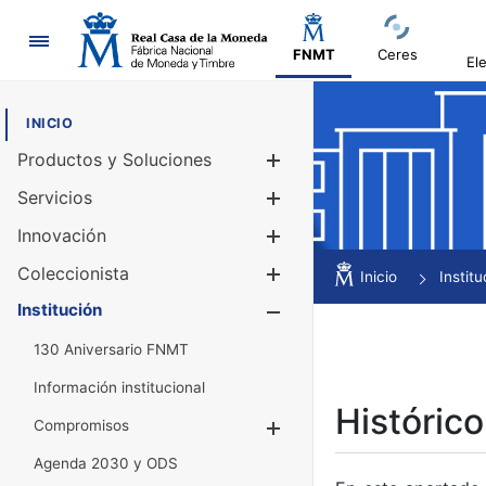
Navegación
FNMT
Ceres
El
INICIO
Productos y Soluciones
Mostrar/Ocul
Servicios
Mostrar/Ocul
Innovación
Mostrar/Ocul
Coleccionista
Mostrar/Ocul
Inicio
Institu
Institución
Mostrar/Ocul
130 Aniversario FNMT
Información institucional
Histórico
Compromisos
Mostrar/Ocultar
Agenda 2030 y ODS