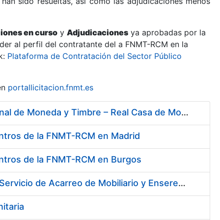
 han sido resueltas, así como las adjudicaciones menos
ciones en curso
y
Adjudicaciones
ya aprobadas por la
er al perfil del contratante del a FNMT-RCM en la
k:
Plataforma de Contratación del Sector Público
en
portallicitacion.fnmt.es
Servicios de Limpieza, Acarreos y Jardinería para la Fábrica Nacional de Moneda y Timbre – Real Casa de Moneda
 Centros de la FNMT-RCM en Madrid
 Centros de la FNMT-RCM en Burgos
Servicios de Limpieza de diversas Áreas y Edificios de la Fábrica, Servicio de Acarreo de Mobiliario y Enseres y Mantenimiento de las Zonas Ajardinadas, para la Fábrica de Papel de Burgos de la Fábrica Nacional de Moneda y Timbre – Real Casa de Moneda
itaria