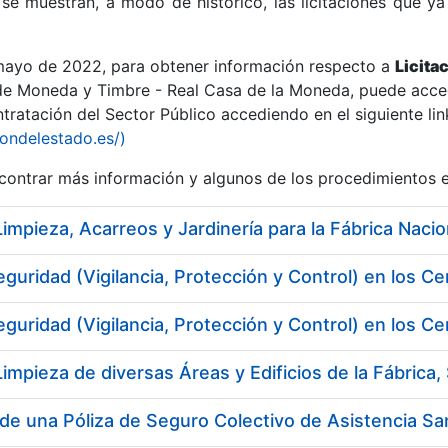
se muestran, a modo de histórico, las licitaciones que ya
 mayo de 2022, para obtener información respecto a
Licita
de Moneda y Timbre - Real Casa de la Moneda, puede acced
ratación del Sector Público accediendo en el siguiente lin
r
iondelestado.es/)
ontrar más información y algunos de los procedimientos 
eguridad (Vigilancia, Protección y Control) en los
eguridad (Vigilancia, Protección y Control) en los
tar
de una Póliza de Seguro Colectivo de Asistencia San