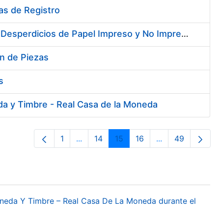
nas de Registro
Contratación de Enajenación y Retirada de Recortes Sobrantes y Desperdicios de Papel Impreso y No Impreso durante el año 2019
ón de Piezas
s
da y Timbre - Real Casa de la Moneda
1
...
14
15
16
...
49
Página
Páginas intermedias Use TAB para des
Página
Página
Página
Páginas interme
Página
oneda Y Timbre – Real Casa De La Moneda durante el