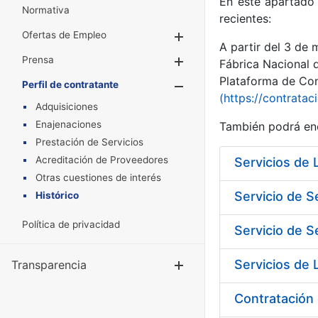
En este apartado 
Normativa
recientes:
Ofertas de Empleo
Mostrar/Ocultar
A partir del 3 de
Prensa
Mostrar/Ocultar
Fábrica Nacional 
Plataforma de Cont
Perfil de contratante
Mostrar/Oculta
(https://contratac
Adquisiciones
Enajenaciones
También podrá enc
Prestación de Servicios
Acreditación de Proveedores
Otras cuestiones de interés
Servicio de S
Histórico
Política de privacidad
Servicio de S
Transparencia
Mostrar/Ocul
Contratación 