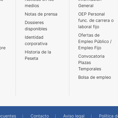
medios
General
Notas de prensa
OEP Personal
func. de carrera o
Dossieres
laboral fijo
disponibles
Ofertas de
Identidad
Empleo Público /
corporativa
bre
Empleo Fijo
Historia de la
Convocatoria
Peseta
Plazas
Temporales
Bolsa de empleo
ecuentes
Contacto
Aviso legal
Política 