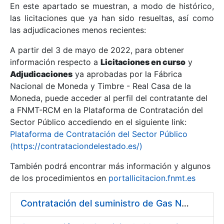
En este apartado se muestran, a modo de histórico,
las licitaciones que ya han sido resueltas, así como
Mostrar/Ocultar
las adjudicaciones menos recientes:
Mostrar/Ocultar
A partir del 3 de mayo de 2022, para obtener
información respecto a
Mostrar/Ocultar
Licitaciones en curso
y
Adjudicaciones
ya aprobadas por la Fábrica
Nacional de Moneda y Timbre - Real Casa de la
Moneda, puede acceder al perfil del contratante del
a FNMT-RCM en la Plataforma de Contratación del
Sector Público accediendo en el siguiente link:
Plataforma de Contratación del Sector Público
(https://contrataciondelestado.es/)
También podrá encontrar más información y algunos
de los procedimientos en
portallicitacion.fnmt.es
Mostrar/Ocultar
Contratación del suministro de Gas Natural a los diferentes centros de trabajo de la FNMT-RCM