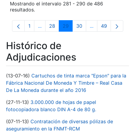
Mostrando el intervalo 281 - 290 de 486
resultados.
1
...
28
29
30
...
49
Página
Páginas intermedias Use TAB para despla
Página
Página
Página
Páginas intermedia
Página
Histórico de
Adjudicaciones
(13-07-16)
Cartuchos de tinta marca "Epson" para la
Fábrica Nacional De Moneda Y Timbre – Real Casa
De La Moneda durante el año 2016
(27-11-13)
3.000.000 de hojas de papel
fotocopiadora blanco DIN A-4 de 80 g.
(07-11-13)
Contratación de diversas pólizas de
aseguramiento en la FNMT-RCM