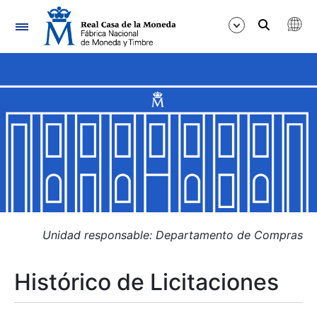
Navegación
Mostrar/Ocultar
Mostrar/Ocultar
Mostrar/Ocultar
Mostrar/Ocultar
Mostrar/Ocultar
Unidad responsable: Departamento de Compras
Histórico de Licitaciones
Mostrar/Ocultar