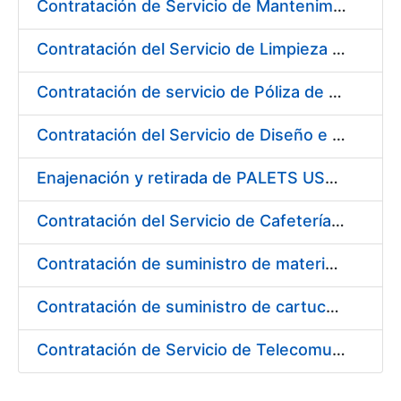
Contratación de Servicio de Mantenimiento y Conservación de Plantas y Flores en los Centros de la FNMT-RCM
Contratación del Servicio de Limpieza en la Fábrica de Papel de Seguridad de Burgos de la FNMT-RCM
Contratación de servicio de Póliza de Seguro Colectivo de Asistencia Sanitaria
Contratación del Servicio de Diseño e Implantación de la Tienda Virtual de la FNMT-RCM
Enajenación y retirada de PALETS USADOS durante 2017
Contratación del Servicio de Cafetería-Restaurante en la Sede Central de la FNMT-RCM en Madrid
Contratación de suministro de materiales para dotar de redundancia los equipos informáticos de la FNMT-RCM
Contratación de suministro de cartuchos de tinta marca "EPSON"
Contratación de Servicio de Telecomunicaciones en la Fábrica Nacional de Moneda y Timbre-Real Casa de la Moneda