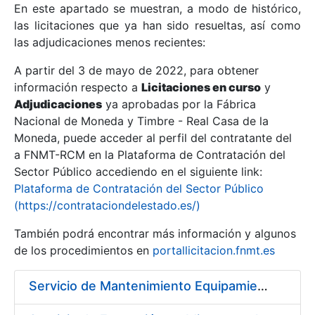
En este apartado se muestran, a modo de histórico,
las licitaciones que ya han sido resueltas, así como
Mostrar/Ocultar
las adjudicaciones menos recientes:
Mostrar/Ocultar
A partir del 3 de mayo de 2022, para obtener
información respecto a
Mostrar/Ocultar
Licitaciones en curso
y
Adjudicaciones
ya aprobadas por la Fábrica
Nacional de Moneda y Timbre - Real Casa de la
Moneda, puede acceder al perfil del contratante del
a FNMT-RCM en la Plataforma de Contratación del
Sector Público accediendo en el siguiente link:
Plataforma de Contratación del Sector Público
(https://contrataciondelestado.es/)
También podrá encontrar más información y algunos
de los procedimientos en
portallicitacion.fnmt.es
Mostrar/Ocultar
Servicio de Mantenimiento Equipamiento ORACLE en CERES periodo 2019-2020