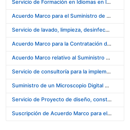
Servicio de Formación en Idiomas en la Modalidad Presencial
Acuerdo Marco para el Suministro de Droguería y Limpieza para la FNMT-RCM durante el año 2019 en su Sede de Madrid
Servicio de lavado, limpieza, desinfección y descontaminación de la ropa de trabajo del personal de la FNMT-RCM de Madrid
Acuerdo Marco para la Contratación de Fabricación de Piezas
Acuerdo Marco relativo al Suministro de Informáticos 2019
Servicio de consultoría para la implementación de un Proceso Automatizado de Preparación de Expedientes de Compras
Suministro de un Microscopio Digital Automático
Servicio de Proyecto de diseño, construcción, montaje, desmontaje y transporte de stands durante 2019
Suscripción de Acuerdo Marco para el Suministro de Sillería Ergonómica para la FNMT-RCM