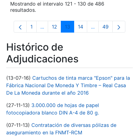
Mostrando el intervalo 121 - 130 de 486
resultados.
1
...
12
13
14
...
49
Página
Páginas intermedias Use TAB para despla
Página
Página
Página
Páginas intermedia
Página
Histórico de
Adjudicaciones
(13-07-16)
Cartuchos de tinta marca "Epson" para la
Fábrica Nacional De Moneda Y Timbre – Real Casa
De La Moneda durante el año 2016
(27-11-13)
3.000.000 de hojas de papel
fotocopiadora blanco DIN A-4 de 80 g.
(07-11-13)
Contratación de diversas pólizas de
aseguramiento en la FNMT-RCM