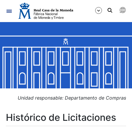
Navegación
Mostrar/Ocultar
Mostrar/Ocultar
Mostrar/Ocultar
Mostrar/Ocultar
Mostrar/Ocultar
Unidad responsable: Departamento de Compras
Histórico de Licitaciones
Mostrar/Ocultar