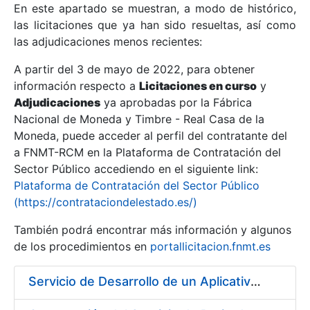
En este apartado se muestran, a modo de histórico,
las licitaciones que ya han sido resueltas, así como
Mostrar/Ocultar
las adjudicaciones menos recientes:
Mostrar/Ocultar
A partir del 3 de mayo de 2022, para obtener
información respecto a
Mostrar/Ocultar
Licitaciones en curso
y
Adjudicaciones
ya aprobadas por la Fábrica
Nacional de Moneda y Timbre - Real Casa de la
Moneda, puede acceder al perfil del contratante del
a FNMT-RCM en la Plataforma de Contratación del
Sector Público accediendo en el siguiente link:
Plataforma de Contratación del Sector Público
(https://contrataciondelestado.es/)
También podrá encontrar más información y algunos
de los procedimientos en
portallicitacion.fnmt.es
Mostrar/Ocultar
Servicio de Desarrollo de un Aplicativo para la Generación de Claves