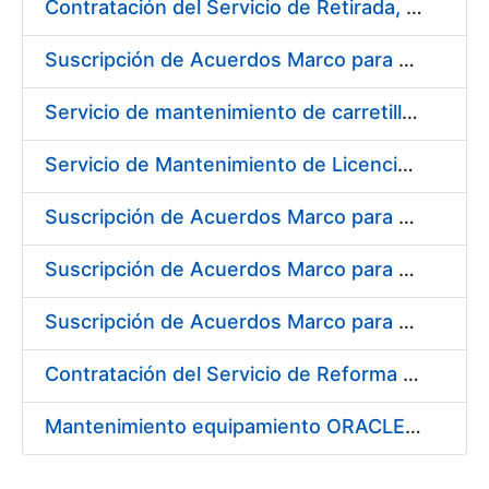
Contratación del Servicio de Retirada, Transporte y Gestión de Briquetas en Fábrica de Papel de Burgos
Suscripción de Acuerdos Marco para el Suministro de Material de Electrónica e Informática
Servicio de mantenimiento de carretillas transportadoras - elevadoras para la FNMT-RCM
Servicio de Mantenimiento de Licencias Liferay
Suscripción de Acuerdos Marco para el Suministro de Material de Filtración
Suscripción de Acuerdos Marco para el Suministro de Material de Fontanería y Aire Acondicionado
Suscripción de Acuerdos Marco para el Suministro de Material de Neumática
Contratación del Servicio de Reforma de la Embocadura, Limpieza, Pintado y Numerado de Contenedores para Moneda de la FNMT-RCM
Mantenimiento equipamiento ORACLE en CERES