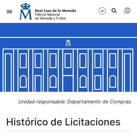
Navegación
Mostrar/Ocultar
Mostrar/Ocultar
Mostrar/Ocultar
Mostrar/Ocultar
Mostrar/Ocultar
Unidad responsable: Departamento de Compras
Histórico de Licitaciones
Mostrar/Ocultar