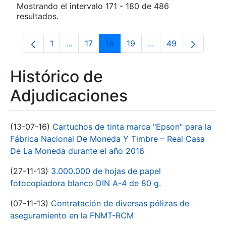
Mostrando el intervalo 171 - 180 de 486
resultados.
1
...
17
18
19
...
49
Página
Páginas intermedias Use TAB para despla
Página
Página
Página
Páginas intermedia
Página
Histórico de
Adjudicaciones
(13-07-16)
Cartuchos de tinta marca "Epson" para la
Fábrica Nacional De Moneda Y Timbre – Real Casa
De La Moneda durante el año 2016
(27-11-13)
3.000.000 de hojas de papel
fotocopiadora blanco DIN A-4 de 80 g.
(07-11-13)
Contratación de diversas pólizas de
aseguramiento en la FNMT-RCM