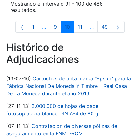
Mostrando el intervalo 91 - 100 de 486
resultados.
1
...
9
10
11
...
49
Página
Páginas intermedias Use TAB para despl
Página
Página
Página
Páginas intermedias
Página
Histórico de
Adjudicaciones
(13-07-16)
Cartuchos de tinta marca "Epson" para la
Fábrica Nacional De Moneda Y Timbre – Real Casa
De La Moneda durante el año 2016
(27-11-13)
3.000.000 de hojas de papel
fotocopiadora blanco DIN A-4 de 80 g.
(07-11-13)
Contratación de diversas pólizas de
aseguramiento en la FNMT-RCM