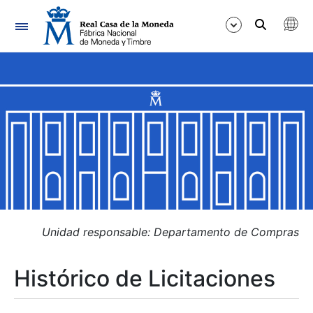
Navegación
Mostrar/Ocultar
Mostrar/Ocultar
Mostrar/Ocultar
Mostrar/Ocultar
Mostrar/Ocultar
Unidad responsable: Departamento de Compras
Histórico de Licitaciones
Mostrar/Ocultar