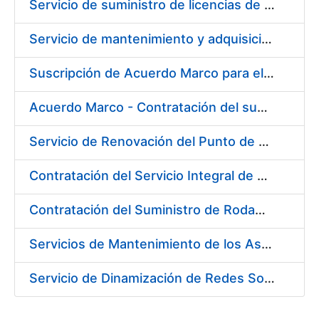
Servicio de suministro de licencias de productos BES12
Servicio de mantenimiento y adquisición de las tapas automáticas HYGOLET instaladas en la FNMT-RCM de Madrid, y el suministro de rollos de plásticos originales
Suscripción de Acuerdo Marco para el Suministro de Material de Ferretería para la Entidad Pública Empresarial Fábrica Nacional de Moneda y Timbre-Real Casa de la Moneda (FNMT-RCM)
Acuerdo Marco - Contratación del suministro de Material de Electricidad para la Fábrica de papel de Burgos. PA AM /FP/004/2020-2021
Servicio de Renovación del Punto de Venta de la Tienda del Museo de la FNMT-RCM
Contratación del Servicio Integral de Cardioprotección para sus Sedes de Madrid y Burgos
Contratación del Suministro de Rodamientos y Material de Transmisiones para la Fábrica Nacional de Moneda y Timbre - Real Casa de la Moneda
Servicios de Mantenimiento de los Ascensores, Montacargas y Plataformas de Minusválidos instalados en la Fábrica de Papel de Burgos
Servicio de Dinamización de Redes Sociales