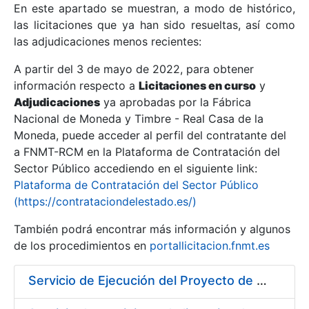
En este apartado se muestran, a modo de histórico,
las licitaciones que ya han sido resueltas, así como
Mostrar/Ocultar
las adjudicaciones menos recientes:
Mostrar/Ocultar
A partir del 3 de mayo de 2022, para obtener
información respecto a
Mostrar/Ocultar
Licitaciones en curso
y
Adjudicaciones
ya aprobadas por la Fábrica
Nacional de Moneda y Timbre - Real Casa de la
Moneda, puede acceder al perfil del contratante del
a FNMT-RCM en la Plataforma de Contratación del
Sector Público accediendo en el siguiente link:
Plataforma de Contratación del Sector Público
(https://contrataciondelestado.es/)
También podrá encontrar más información y algunos
de los procedimientos en
portallicitacion.fnmt.es
Mostrar/Ocultar
Servicio de Ejecución del Proyecto de Diseño, Construcción, Montaje, Desmontaje y Transporte de Stands para las diferentes Ferias Nacionales e Internacionales a celebrar durante 2020