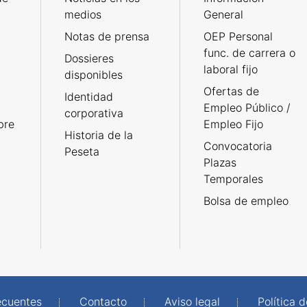
medios
General
Notas de prensa
OEP Personal
func. de carrera o
Dossieres
laboral fijo
disponibles
Ofertas de
Identidad
Empleo Público /
corporativa
bre
Empleo Fijo
Historia de la
Convocatoria
Peseta
Plazas
Temporales
Bolsa de empleo
ecuentes
Contacto
Aviso legal
Política 