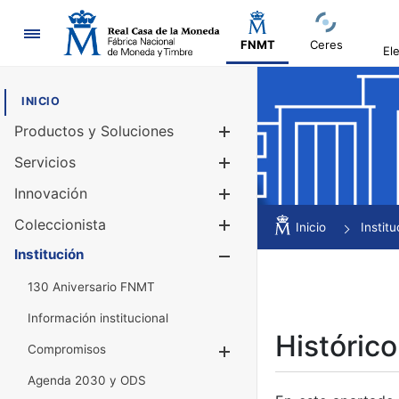
Navegación
FNMT
Ceres
El
INICIO
Productos y Soluciones
Mostrar/Ocul
Servicios
Mostrar/Ocul
Innovación
Mostrar/Ocul
Coleccionista
Mostrar/Ocul
Inicio
Institu
Institución
Mostrar/Ocul
130 Aniversario FNMT
Información institucional
Histórico
Compromisos
Mostrar/Ocultar
Agenda 2030 y ODS