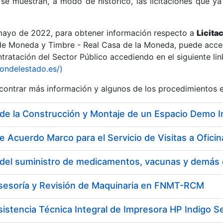
se muestran, a modo de histórico, las licitaciones que ya
 mayo de 2022, para obtener información respecto a
Licita
de Moneda y Timbre - Real Casa de la Moneda, puede acced
ratación del Sector Público accediendo en el siguiente lin
r
iondelestado.es/)
ontrar más información y algunos de los procedimientos 
e Acuerdo Marco para el Servicio de Visitas a Ofi
Asesoría y Revisión de Maquinaria en FNMT-RCM
tar
sistencia Técnica Integral de Impresora HP Indigo Se