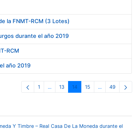
 de la FNMT-RCM (3 Lotes)
urgos durante el año 2019
FNMT-RCM
 el año 2019
1
...
13
14
15
...
49
Página
Páginas intermedias Use TAB para des
Página
Página
Página
Páginas interme
Página
oneda Y Timbre – Real Casa De La Moneda durante el