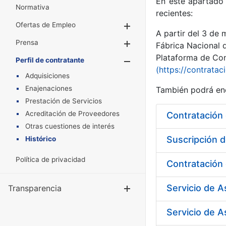
En este apartado 
Normativa
recientes:
Ofertas de Empleo
Mostrar/Ocultar
A partir del 3 de
Prensa
Mostrar/Ocultar
Fábrica Nacional 
Plataforma de Cont
Perfil de contratante
Mostrar/Oculta
(https://contratac
Adquisiciones
Enajenaciones
También podrá enc
Prestación de Servicios
Acreditación de Proveedores
Otras cuestiones de interés
Suscripción d
Histórico
Política de privacidad
Servicio de 
Transparencia
Mostrar/Ocul
Servicio de A