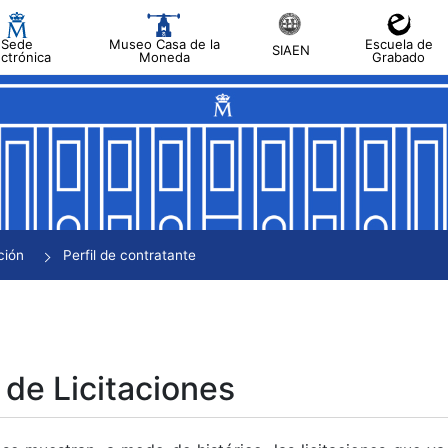
Sede
Museo Casa de la
Escuela de
SIAEN
ectrónica
Moneda
Grabado
tar
tar
tar
tar
ción
Perfil de contratante
tar
 de Licitaciones