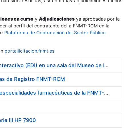
 han sido resueltas, así como las adjudicaciones menos
ciones en curso
y
Adjudicaciones
ya aprobadas por la
er al perfil del contratante del a FNMT-RCM en la
k:
Plataforma de Contratación del Sector Público
en
portallicitacion.fnmt.es
Contratación de la Construcción y Montaje de un Espacio Demo Interactivo (EDI) en una sala del Museo de la Fábrica Nacional de Moneda y Timbre-Real Casa de la Moneda en Madrid
cinas de Registro FNMT-RCM
Contratación del suministro de medicamentos, vacunas y demás especialidades farmacéuticas de la FNMT-RCM
rie III HP 7900