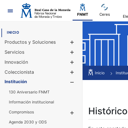
Navegación
FNMT
Ceres
El
INICIO
Productos y Soluciones
Mostrar/Ocul
Servicios
Mostrar/Ocul
Innovación
Mostrar/Ocul
Coleccionista
Mostrar/Ocul
Inicio
Institu
Institución
Mostrar/Ocul
130 Aniversario FNMT
Información institucional
Histórico
Compromisos
Mostrar/Ocultar
Agenda 2030 y ODS