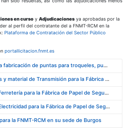
 han sido resueltas, así como las adjudicaciones menos
ciones en curso
y
Adjudicaciones
ya aprobadas por la
er al perfil del contratante del a FNMT-RCM en la
k:
Plataforma de Contratación del Sector Público
en
portallicitacion.fnmt.es
Suscripción de Acuerdo Marco para el Suministro de Acero para la fabricación de puntas para troqueles, punzones y matrices
Suscripción de Acuerdo Marco para el Suministro de Rodamientos y material de Transmisión para la Fábrica de Papel de Seguridad de la FNMT-RCM en Burgos
Suscripción de Acuerdo Marco para el Suministro de Material de Ferretería para la Fábrica de Papel de Seguridad de la FNMT-RCM en Burgos
Suscripción de Acuerdo Marco para el Suministro de Material de Electricidad para la Fábrica de Papel de Seguridad de la FNMT-RCM en Burgos
al para la FNMT-RCM en su sede de Burgos