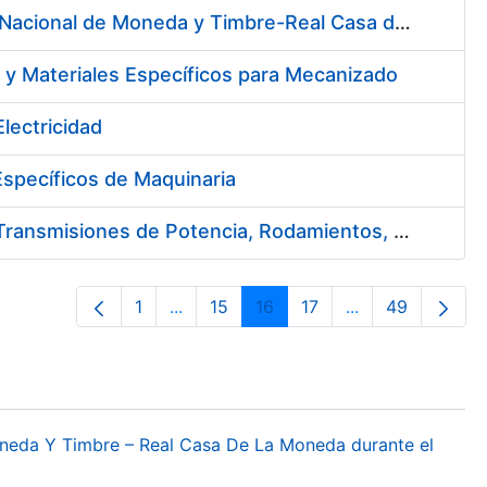
Servicio de Cafetería y Comedor en la Sede Central de la Fábrica Nacional de Moneda y Timbre-Real Casa de la Moneda en Madrid
 y Materiales Específicos para Mecanizado
lectricidad
specíficos de Maquinaria
Suscripción de Acuerdo Marco para el Suministro de Material de Transmisiones de Potencia, Rodamientos, Estanqueidad e Hidráulica
1
...
15
16
17
...
49
Página
Páginas intermedias Use TAB para des
Página
Página
Página
Páginas interme
Página
oneda Y Timbre – Real Casa De La Moneda durante el