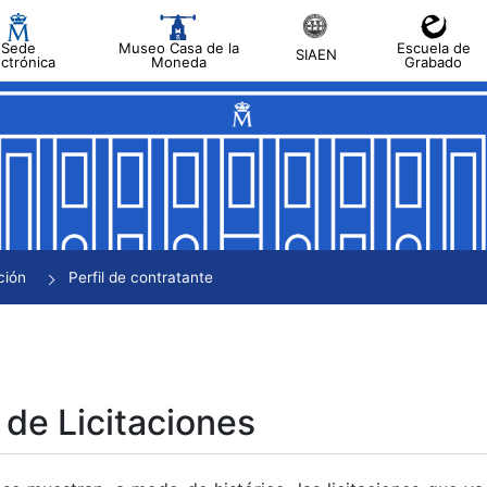
Sede
Museo Casa de la
Escuela de
SIAEN
ectrónica
Moneda
Grabado
tar
tar
tar
tar
ción
Perfil de contratante
tar
 de Licitaciones