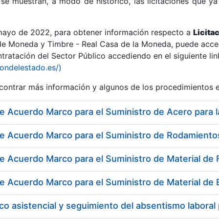
se muestran, a modo de histórico, las licitaciones que ya
 mayo de 2022, para obtener información respecto a
Licita
de Moneda y Timbre - Real Casa de la Moneda, puede acced
ratación del Sector Público accediendo en el siguiente lin
r
iondelestado.es/)
ontrar más información y algunos de los procedimientos 
tar
co asistencial y seguimiento del absentismo labor