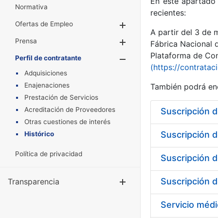
En este apartado 
Normativa
recientes:
Ofertas de Empleo
Mostrar/Ocultar
A partir del 3 de
Prensa
Mostrar/Ocultar
Fábrica Nacional 
Plataforma de Cont
Perfil de contratante
Mostrar/Oculta
(https://contratac
Adquisiciones
Enajenaciones
También podrá enc
Prestación de Servicios
Acreditación de Proveedores
Otras cuestiones de interés
Histórico
Política de privacidad
Transparencia
Mostrar/Ocul
Servicio médi