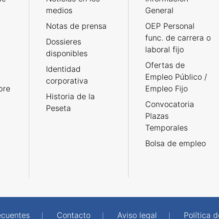
medios
General
Notas de prensa
OEP Personal
func. de carrera o
Dossieres
laboral fijo
disponibles
Ofertas de
Identidad
Empleo Público /
corporativa
bre
Empleo Fijo
Historia de la
Convocatoria
Peseta
Plazas
Temporales
Bolsa de empleo
ecuentes
Contacto
Aviso legal
Política 