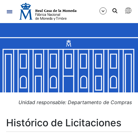
Navegación
Mostrar/Ocultar
Mostrar/Ocultar
Mostrar/Ocultar
Mostrar/Ocultar
Mostrar/Ocultar
Unidad responsable: Departamento de Compras
Histórico de Licitaciones
Mostrar/Ocultar