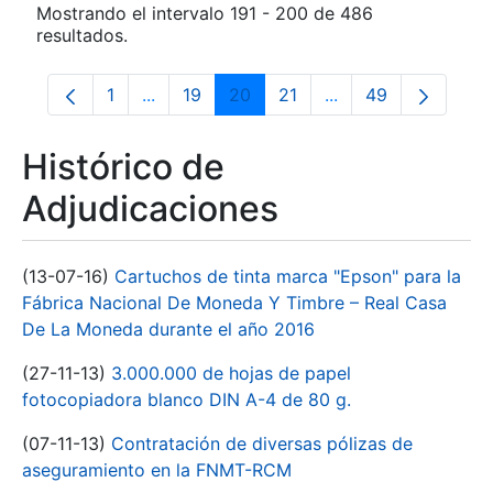
Mostrando el intervalo 191 - 200 de 486
resultados.
1
...
19
20
21
...
49
Página
Páginas intermedias Use TAB para despla
Página
Página
Página
Páginas intermedia
Página
Histórico de
Adjudicaciones
(13-07-16)
Cartuchos de tinta marca "Epson" para la
Fábrica Nacional De Moneda Y Timbre – Real Casa
De La Moneda durante el año 2016
(27-11-13)
3.000.000 de hojas de papel
fotocopiadora blanco DIN A-4 de 80 g.
(07-11-13)
Contratación de diversas pólizas de
aseguramiento en la FNMT-RCM