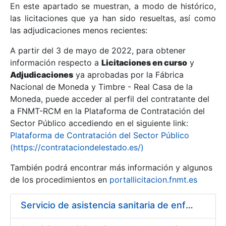
En este apartado se muestran, a modo de histórico,
las licitaciones que ya han sido resueltas, así como
Mostrar/Ocultar
las adjudicaciones menos recientes:
Mostrar/Ocultar
A partir del 3 de mayo de 2022, para obtener
información respecto a
Mostrar/Ocultar
Licitaciones en curso
y
Adjudicaciones
ya aprobadas por la Fábrica
Nacional de Moneda y Timbre - Real Casa de la
Moneda, puede acceder al perfil del contratante del
a FNMT-RCM en la Plataforma de Contratación del
Sector Público accediendo en el siguiente link:
Plataforma de Contratación del Sector Público
(https://contrataciondelestado.es/)
También podrá encontrar más información y algunos
de los procedimientos en
portallicitacion.fnmt.es
Mostrar/Ocultar
Servicio de asistencia sanitaria de enfermería de urgencias en la Fábrica Nacional de Moneda y Timbre - Real Casa de la Moneda