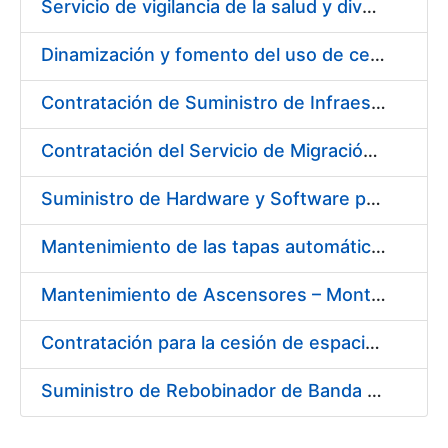
Servicio de vigilancia de la salud y diversas actividades preventivas en la Fábrica de Papel de Burgos y actividades sanitarias en el centro de trabajo de Madrid de la Fábrica Nacional de Moneda y Timbre - Real Casa de la Moneda
Dinamización y fomento del uso de certificados CERES en Redes Sociales
Contratación de Suministro de Infraestructura para entorno de Preservación de Datos
Contratación del Servicio de Migración del Sistema ACSFE a Opentext
Suministro de Hardware y Software para la Ampliación de la Infraestructura del Área de Digitalización en la FNMT-RCM
Mantenimiento de las tapas automáticas HYGOLET, instaladas en los inodoros de los aseos de la FNMT-RCM, así como el suministro de recambios originales de rollos de plástico
Mantenimiento de Ascensores – Montacargas Instalados en Fábrica de Papel de Burgos
Contratación para la cesión de espacios para la instalación de soportes publicitarios en solar de la FNMT-RCM situado en la confluencia de las calles Cruz del Sur, calle de los Astros y calle del Doctor Esquerdo. Referencia NJ01-2017
Suministro de Rebobinador de Banda de Papel