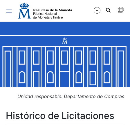
Navegación
Mostrar/Ocultar
Mostrar/Ocultar
Mostrar/Ocultar
Mostrar/Ocultar
Mostrar/Ocultar
Unidad responsable: Departamento de Compras
Histórico de Licitaciones
Mostrar/Ocultar