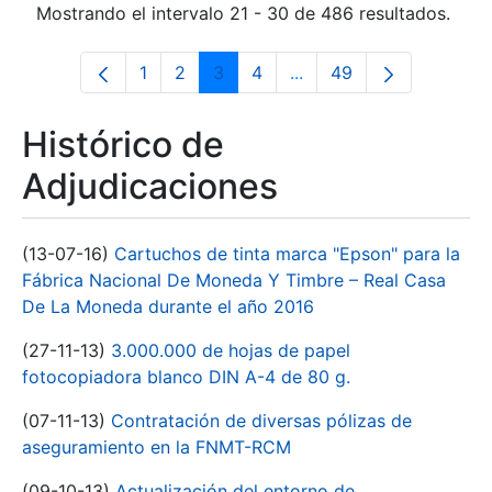
Mostrando el intervalo 21 - 30 de 486 resultados.
1
2
3
4
...
49
Página
Página
Página
Página
Páginas intermedias Us
Página
Histórico de
Adjudicaciones
(13-07-16)
Cartuchos de tinta marca "Epson" para la
Fábrica Nacional De Moneda Y Timbre – Real Casa
De La Moneda durante el año 2016
(27-11-13)
3.000.000 de hojas de papel
fotocopiadora blanco DIN A-4 de 80 g.
(07-11-13)
Contratación de diversas pólizas de
aseguramiento en la FNMT-RCM
(09-10-13)
Actualización del entorno de