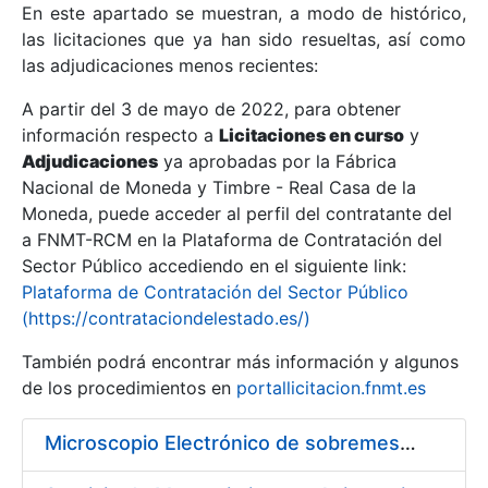
En este apartado se muestran, a modo de histórico,
las licitaciones que ya han sido resueltas, así como
Mostrar/Ocultar
las adjudicaciones menos recientes:
Mostrar/Ocultar
A partir del 3 de mayo de 2022, para obtener
información respecto a
Mostrar/Ocultar
Licitaciones en curso
y
Adjudicaciones
ya aprobadas por la Fábrica
Nacional de Moneda y Timbre - Real Casa de la
Moneda, puede acceder al perfil del contratante del
a FNMT-RCM en la Plataforma de Contratación del
Sector Público accediendo en el siguiente link:
Plataforma de Contratación del Sector Público
(https://contrataciondelestado.es/)
También podrá encontrar más información y algunos
de los procedimientos en
portallicitacion.fnmt.es
Mostrar/Ocultar
Microscopio Electrónico de sobremesa con Sistema de Análisis por Rayos X (SEM/EDX)