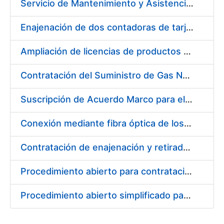
Servicio de Mantenimiento y Asistencia Técnica Integral de las Impresoras HP INDIGO 12000 del Departamento de Timbre y serie III HP 7900 Departamento de Imprenta/Tarjetas en su sede de Madrid
Enajenación de dos contadoras de tarjetas Spartanics.
Ampliación de licencias de productos Atlassian en CERES
Contratación del Suministro de Gas Natural para la Fábrica Nacional de Moneda y Timbre – Real Casa de Moneda, en sus centros de trabajo de Madrid y Burgos
Suscripción de Acuerdo Marco para el Suministro de Repuestos Específicos de Maquinaria
Conexión mediante fibra óptica de los centros de proceso de datos (CPD's) de las sedes de la FNMT-RCM de Burgos y Madrid
Contratación de enajenación y retirada de recortes sobrantes y desperdicios de papel impreso y no impreso durante el año 2022
Procedimiento abierto para contratación de diversas pólizas de aseguramiento para la FNMT-RCM
Procedimiento abierto simplificado para contratación de otras pólizas de aseguramiento para la FNMT-RCM