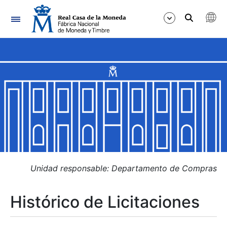
Navegación
Mostrar/Ocultar
Mostrar/Ocultar
Mostrar/Ocultar
Mostrar/Ocultar
Mostrar/Ocultar
Unidad responsable: Departamento de Compras
Histórico de Licitaciones
Mostrar/Ocultar