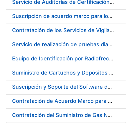
Servicio de Auditorías de Certificación de los sistemas de gestión de la FNMT-RCM
Suscripción de acuerdo marco para los Servicios de Catering y Almuerzos Protocolarios para eventos celebrados en la Real Casa de la Moneda – Fábrica Nacional de Moneda y Timbre
Contratación de los Servicios de Vigilancia de la Salud Individual y Colectiva y diversas actividades preventivas y sanitarias
Servicio de realización de pruebas diagnósticas de COVID-19
Equipo de Identificación por Radiofrecuencia (RFID)
Suministro de Cartuchos y Depósitos de Tinta Originales para Impresoras
Suscripción y Soporte del Software de Diseño Carveco
Contratación de Acuerdo Marco para el Suministro de Rodamientos y Material de Transmisiones para la Fábrica Nacional de Moneda y Timbre – Real Casa de la Moneda
Contratación del Suministro de Gas Natural para la Fábrica Nacional de Moneda y Timbre – Real Casa de Moneda, en sus centros de trabajo de Madrid y Burgos