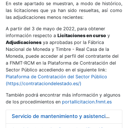
En este apartado se muestran, a modo de histórico,
las licitaciones que ya han sido resueltas, así como
Mostrar/Ocultar
las adjudicaciones menos recientes:
Mostrar/Ocultar
A partir del 3 de mayo de 2022, para obtener
información respecto a
Mostrar/Ocultar
Licitaciones en curso
y
Adjudicaciones
ya aprobadas por la Fábrica
Nacional de Moneda y Timbre - Real Casa de la
Moneda, puede acceder al perfil del contratante del
a FNMT-RCM en la Plataforma de Contratación del
Sector Público accediendo en el siguiente link:
Plataforma de Contratación del Sector Público
(https://contrataciondelestado.es/)
También podrá encontrar más información y algunos
de los procedimientos en
portallicitacion.fnmt.es
Mostrar/Ocultar
Servicio de mantenimiento y asistencia técnica de equipos audiovisuales y alquiler de equipos de sonido y video y de interpretación simultánea en las instalaciones de la FNMT-RCM en Madrid