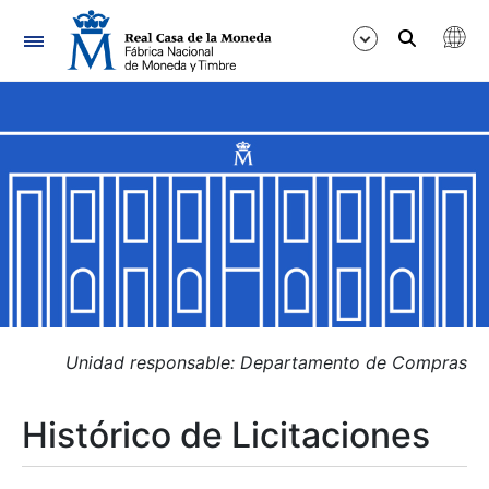
Navegación
Mostrar/Ocultar
Mostrar/Ocultar
Mostrar/Ocultar
Mostrar/Ocultar
Mostrar/Ocultar
Unidad responsable: Departamento de Compras
Histórico de Licitaciones
Mostrar/Ocultar