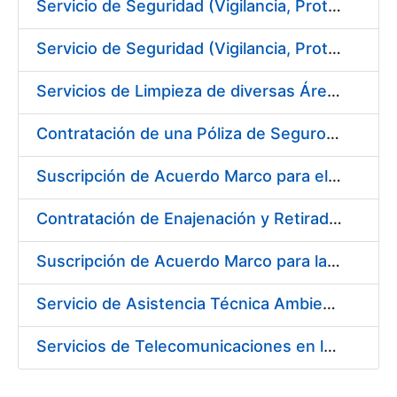
Servicio de Seguridad (Vigilancia, Protección y Control) en los Centros de la FNMT-RCM en Madrid
Servicio de Seguridad (Vigilancia, Protección y Control) en los Centros de la FNMT-RCM en Burgos
Servicios de Limpieza de diversas Áreas y Edificios de la Fábrica, Servicio de Acarreo de Mobiliario y Enseres y Mantenimiento de las Zonas Ajardinadas, para la Fábrica de Papel de Burgos de la Fábrica Nacional de Moneda y Timbre – Real Casa de Moneda
Contratación de una Póliza de Seguro Colectivo de Asistencia Sanitaria
Suscripción de Acuerdo Marco para el Servicio de Visitas a Oficinas de Registro
Contratación de Enajenación y Retirada de Recortes Sobrantes y Desperdicios de Papel Impreso y No Impreso durante el año 2019
Suscripción de Acuerdo Marco para la Contratación de Fabricación de Piezas
Servicio de Asistencia Técnica Ambiental en la FNMT-RCM Burgos
Servicios de Telecomunicaciones en la Fábrica Nacional de Moneda y Timbre - Real Casa de la Moneda