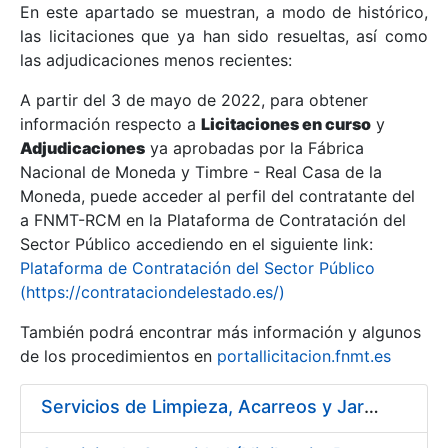
En este apartado se muestran, a modo de histórico,
las licitaciones que ya han sido resueltas, así como
Mostrar/Ocultar
las adjudicaciones menos recientes:
Mostrar/Ocultar
A partir del 3 de mayo de 2022, para obtener
información respecto a
Mostrar/Ocultar
Licitaciones en curso
y
Adjudicaciones
ya aprobadas por la Fábrica
Nacional de Moneda y Timbre - Real Casa de la
Moneda, puede acceder al perfil del contratante del
a FNMT-RCM en la Plataforma de Contratación del
Sector Público accediendo en el siguiente link:
Plataforma de Contratación del Sector Público
(https://contrataciondelestado.es/)
También podrá encontrar más información y algunos
de los procedimientos en
portallicitacion.fnmt.es
Mostrar/Ocultar
Servicios de Limpieza, Acarreos y Jardinería para la Fábrica Nacional de Moneda y Timbre – Real Casa de Moneda