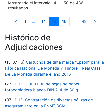
Mostrando el intervalo 141 - 150 de 486
resultados.
1
...
14
15
16
...
49
Página
Páginas intermedias Use TAB para despla
Página
Página
Página
Páginas intermedia
Página
Histórico de
Adjudicaciones
(13-07-16)
Cartuchos de tinta marca "Epson" para la
Fábrica Nacional De Moneda Y Timbre – Real Casa
De La Moneda durante el año 2016
(27-11-13)
3.000.000 de hojas de papel
fotocopiadora blanco DIN A-4 de 80 g.
(07-11-13)
Contratación de diversas pólizas de
aseguramiento en la FNMT-RCM