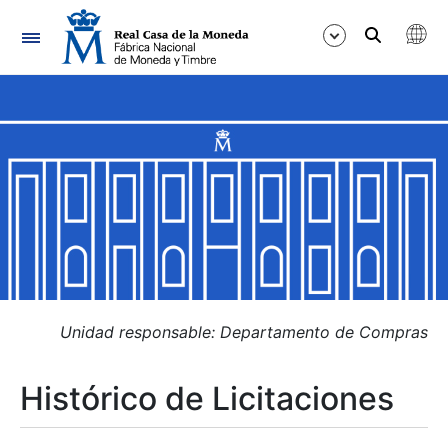
Navegación
Mostrar/Ocultar
Mostrar/Ocultar
Mostrar/Ocultar
Mostrar/Ocultar
Mostrar/Ocultar
Unidad responsable: Departamento de Compras
Histórico de Licitaciones
Mostrar/Ocultar