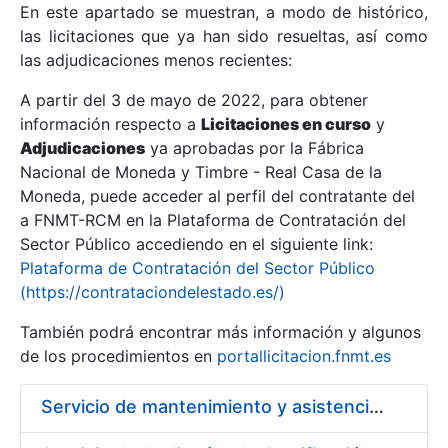
En este apartado se muestran, a modo de histórico,
las licitaciones que ya han sido resueltas, así como
Mostrar/Ocultar
las adjudicaciones menos recientes:
Mostrar/Ocultar
A partir del 3 de mayo de 2022, para obtener
información respecto a
Mostrar/Ocultar
Licitaciones en curso
y
Adjudicaciones
ya aprobadas por la Fábrica
Nacional de Moneda y Timbre - Real Casa de la
Moneda, puede acceder al perfil del contratante del
a FNMT-RCM en la Plataforma de Contratación del
Sector Público accediendo en el siguiente link:
Plataforma de Contratación del Sector Público
(https://contrataciondelestado.es/)
También podrá encontrar más información y algunos
de los procedimientos en
portallicitacion.fnmt.es
Mostrar/Ocultar
Servicio de mantenimiento y asistencia técnica de equipos audiovisuales y alquiler de equipos de sonido y video y de interpretación simultánea en las instalaciones de la FNMT-RCM en Madrid