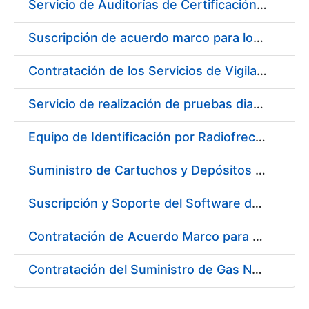
Servicio de Auditorías de Certificación de los sistemas de gestión de la FNMT-RCM
Suscripción de acuerdo marco para los Servicios de Catering y Almuerzos Protocolarios para eventos celebrados en la Real Casa de la Moneda – Fábrica Nacional de Moneda y Timbre
Contratación de los Servicios de Vigilancia de la Salud Individual y Colectiva y diversas actividades preventivas y sanitarias
Servicio de realización de pruebas diagnósticas de COVID-19
Equipo de Identificación por Radiofrecuencia (RFID)
Suministro de Cartuchos y Depósitos de Tinta Originales para Impresoras
Suscripción y Soporte del Software de Diseño Carveco
Contratación de Acuerdo Marco para el Suministro de Rodamientos y Material de Transmisiones para la Fábrica Nacional de Moneda y Timbre – Real Casa de la Moneda
Contratación del Suministro de Gas Natural para la Fábrica Nacional de Moneda y Timbre – Real Casa de Moneda, en sus centros de trabajo de Madrid y Burgos