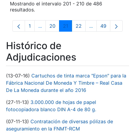
Mostrando el intervalo 201 - 210 de 486
resultados.
1
...
20
21
22
...
49
Página
Páginas intermedias Use TAB para despla
Página
Página
Página
Páginas intermedia
Página
Histórico de
Adjudicaciones
(13-07-16)
Cartuchos de tinta marca "Epson" para la
Fábrica Nacional De Moneda Y Timbre – Real Casa
De La Moneda durante el año 2016
(27-11-13)
3.000.000 de hojas de papel
fotocopiadora blanco DIN A-4 de 80 g.
(07-11-13)
Contratación de diversas pólizas de
aseguramiento en la FNMT-RCM