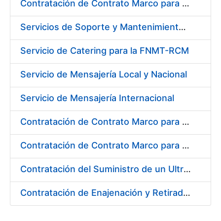
Contratación de Contrato Marco para el Suministro de Material de Ferretería, Bienio 2018-2019
Servicios de Soporte y Mantenimiento de Licencias de Software IBM para Fábrica Nacional de Moneda y Timbre-Real Casa de la Moneda (FNMT-RCM)
Servicio de Catering para la FNMT-RCM
Servicio de Mensajería Local y Nacional
Servicio de Mensajería Internacional
Contratación de Contrato Marco para el Suministro de Material de Electricidad e Iluminación, Bienio 2018-2019
Contratación de Contrato Marco para el Suministro de Material de Transmisiones, Rodamientos y Estanqueidad, Bienio 2018-2019
Contratación del Suministro de un Ultramicrodurómetro
Contratación de Enajenación y Retirada de Recortes Sobrantes y Desperdicios de Papel Impreso y No Impreso durante 2018