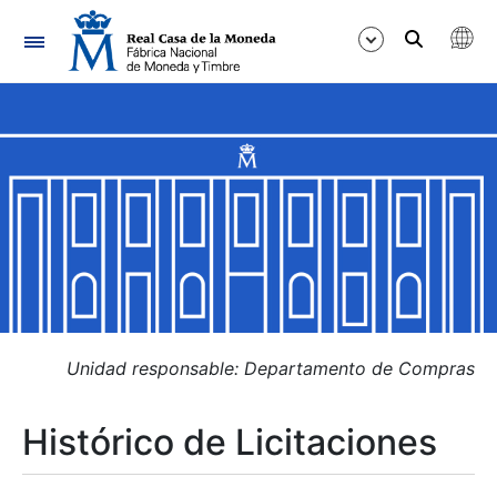
Navegación
Mostrar/Ocultar
Mostrar/Ocultar
Mostrar/Ocultar
Mostrar/Ocultar
Mostrar/Ocultar
Unidad responsable: Departamento de Compras
Histórico de Licitaciones
Mostrar/Ocultar