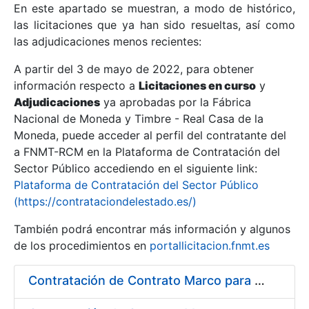
En este apartado se muestran, a modo de histórico,
las licitaciones que ya han sido resueltas, así como
Mostrar/Ocultar
las adjudicaciones menos recientes:
Mostrar/Ocultar
A partir del 3 de mayo de 2022, para obtener
información respecto a
Mostrar/Ocultar
Licitaciones en curso
y
Adjudicaciones
ya aprobadas por la Fábrica
Nacional de Moneda y Timbre - Real Casa de la
Moneda, puede acceder al perfil del contratante del
a FNMT-RCM en la Plataforma de Contratación del
Sector Público accediendo en el siguiente link:
Plataforma de Contratación del Sector Público
(https://contrataciondelestado.es/)
También podrá encontrar más información y algunos
de los procedimientos en
portallicitacion.fnmt.es
Mostrar/Ocultar
Contratación de Contrato Marco para el Suministro de Material de Fontanería y Repuestos de Aire Acondicionado, bienio 2018-2019