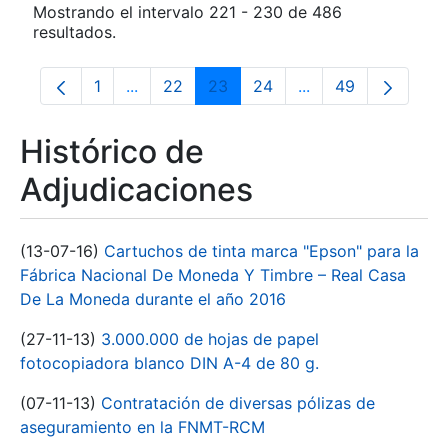
Mostrando el intervalo 221 - 230 de 486
resultados.
1
...
22
23
24
...
49
Página
Páginas intermedias Use TAB para despla
Página
Página
Página
Páginas intermedia
Página
Histórico de
Adjudicaciones
(13-07-16)
Cartuchos de tinta marca "Epson" para la
Fábrica Nacional De Moneda Y Timbre – Real Casa
De La Moneda durante el año 2016
(27-11-13)
3.000.000 de hojas de papel
fotocopiadora blanco DIN A-4 de 80 g.
(07-11-13)
Contratación de diversas pólizas de
aseguramiento en la FNMT-RCM