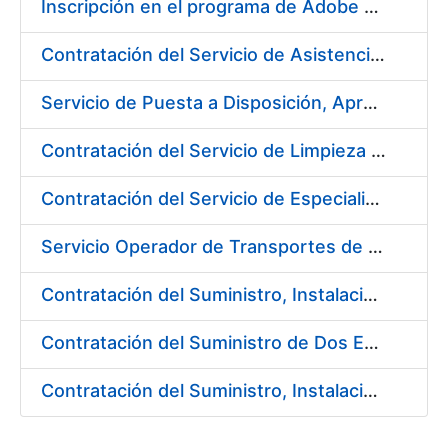
Inscripción en el programa de Adobe CLP
Contratación del Servicio de Asistencia Técnica Ambiental en la Fábrica de Papel de Burgos
Servicio de Puesta a Disposición, Aprovisionamiento y Mantenimiento de Máquinas Expendedoras de Alimentos Sólidos y Bebidas Calientes y Frías
Contratación del Servicio de Limpieza en la FNMT-RCM para el año 2018
Contratación del Servicio de Especialistas Técnicos en Prevención y Extinción de Incendios en los centros de la Fábrica Nacional de Moneda y Timbre – Real Casa de la Moneda
Servicio Operador de Transportes de Seguridad para los diferentes Servicios de Mercancías de la Fábrica Nacional de Moneda y Timbre-Real Casa de la Moneda
Contratación del Suministro, Instalación y Puesta en Marcha de Equipos y Sistemas de Seguridad para el nuevo edificio de la Fábrica de Papel, en Burgos, de la FNMT-RCM
Contratación del Suministro de Dos Enfriadoras de Agua para la Central de Producción EF-3 en la Fábrica Nacional de Moneda y Timbre-Real Casa de la Moneda
Contratación del Suministro, Instalación y Puesta en Marcha de los sistemas de Aire Acondicionado para nueva Máquina de Papel