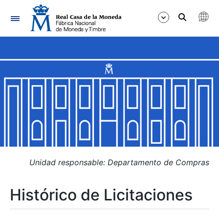
Navegación
Mostrar/Ocultar
Mostrar/Ocultar
Mostrar/Ocultar
Mostrar/Ocultar
Mostrar/Ocultar
Unidad responsable: Departamento de Compras
Histórico de Licitaciones
Mostrar/Ocultar