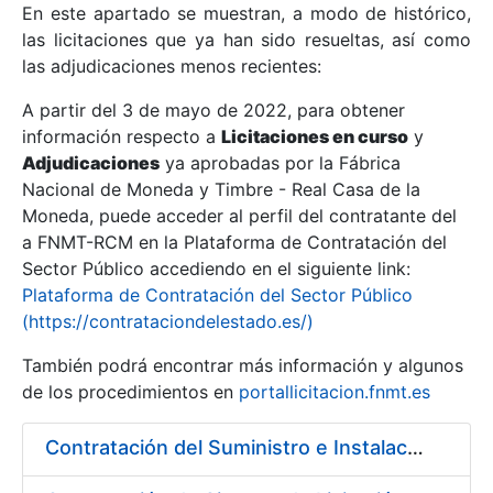
En este apartado se muestran, a modo de histórico,
las licitaciones que ya han sido resueltas, así como
Mostrar/Ocultar
las adjudicaciones menos recientes:
Mostrar/Ocultar
A partir del 3 de mayo de 2022, para obtener
información respecto a
Mostrar/Ocultar
Licitaciones en curso
y
Adjudicaciones
ya aprobadas por la Fábrica
Nacional de Moneda y Timbre - Real Casa de la
Moneda, puede acceder al perfil del contratante del
a FNMT-RCM en la Plataforma de Contratación del
Sector Público accediendo en el siguiente link:
Plataforma de Contratación del Sector Público
(https://contrataciondelestado.es/)
También podrá encontrar más información y algunos
de los procedimientos en
portallicitacion.fnmt.es
Mostrar/Ocultar
Contratación del Suministro e Instalación de un Rebobinador de Banda de Papel