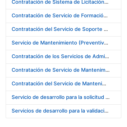
Contratación de Sistema de Licitación Electrónica en la Fábrica Nacional de Moneda y Timbre-Real Casa de la Moneda
Contratación de Servicio de Formación en Idiomas
Contratación del Servicio de Soporte y Mantenimiento de Aplicaciones de Control Industrial
Servicio de Mantenimiento (Preventivo, Correctivo y Legal) de los Aparatos Elevadores de la Fábrica Nacional de Moneda y Timbre-Real Casa de la Moneda en Madrid
Contratación de los Servicios de Administración, Soporte, Mantenimiento y Help Desk de la Infraestructura de la Fábrica Nacional de Moneda y Timbre-Real Casa de la Moneda
Contratación de Servicio de Mantenimiento de Equipamiento Oracle en CERES
Contratación del Servicio de Mantenimiento de SIEM de CERES
Servicio de desarrollo para la solicitud de expedición y revocación de la infraestructura de clave pública de emisión de certificados SSL
Servicios de desarrollo para la validación/aceptación y revocación de solicitudes de expedición de la infraestructura de clave pública de emisión de certificados SSL