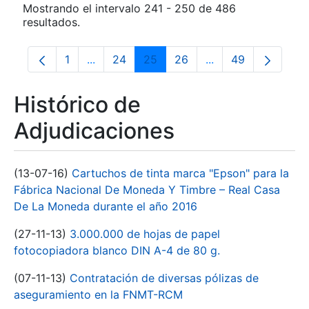
Mostrando el intervalo 241 - 250 de 486
resultados.
1
...
24
25
26
...
49
Página
Páginas intermedias Use TAB para despla
Página
Página
Página
Páginas intermedia
Página
Histórico de
Adjudicaciones
(13-07-16)
Cartuchos de tinta marca "Epson" para la
Fábrica Nacional De Moneda Y Timbre – Real Casa
De La Moneda durante el año 2016
(27-11-13)
3.000.000 de hojas de papel
fotocopiadora blanco DIN A-4 de 80 g.
(07-11-13)
Contratación de diversas pólizas de
aseguramiento en la FNMT-RCM