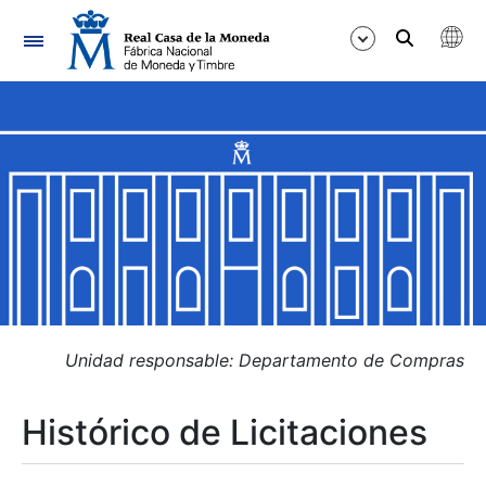
Navegación
Mostrar/Ocultar
Mostrar/Ocultar
Mostrar/Ocultar
Mostrar/Ocultar
Mostrar/Ocultar
Unidad responsable: Departamento de Compras
Histórico de Licitaciones
Mostrar/Ocultar