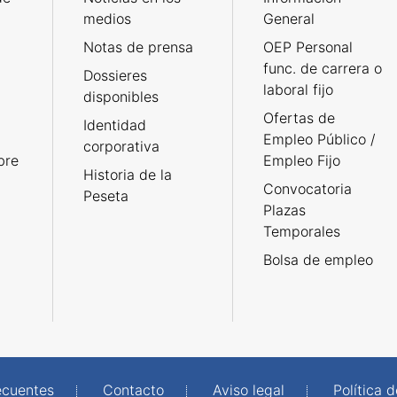
medios
General
Notas de prensa
OEP Personal
func. de carrera o
Dossieres
laboral fijo
disponibles
Ofertas de
Identidad
Empleo Público /
corporativa
bre
Empleo Fijo
Historia de la
Convocatoria
Peseta
Plazas
Temporales
Bolsa de empleo
ecuentes
Contacto
Aviso legal
Política 