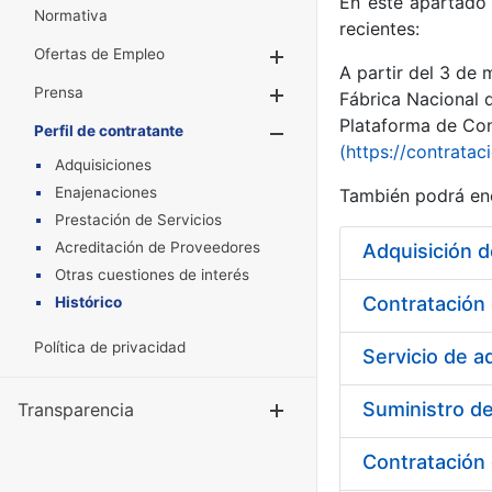
En este apartado 
Normativa
recientes:
Ofertas de Empleo
Mostrar/Ocultar
A partir del 3 de
Prensa
Mostrar/Ocultar
Fábrica Nacional 
Plataforma de Cont
Perfil de contratante
Mostrar/Oculta
(https://contratac
Adquisiciones
Enajenaciones
También podrá enc
Prestación de Servicios
Acreditación de Proveedores
Adquisición 
Otras cuestiones de interés
Histórico
Política de privacidad
Servicio de 
Suministro de
Transparencia
Mostrar/Ocul
Contratación 