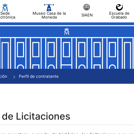
Sede
Museo Casa de la
Escuela de
SIAEN
ectrónica
Moneda
Grabado
tar
tar
tar
tar
ción
Perfil de contratante
tar
 de Licitaciones