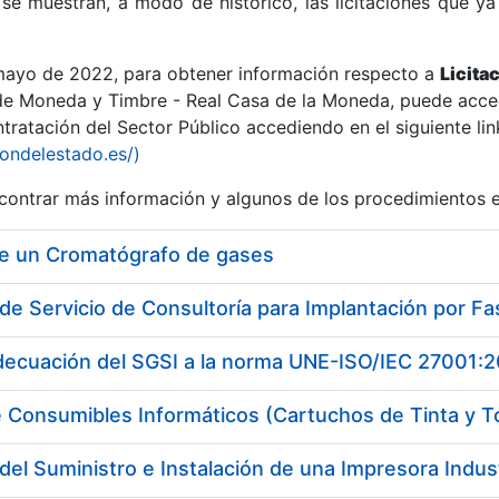
se muestran, a modo de histórico, las licitaciones que ya
 mayo de 2022, para obtener información respecto a
Licita
de Moneda y Timbre - Real Casa de la Moneda, puede acced
ratación del Sector Público accediendo en el siguiente lin
r
iondelestado.es/)
ontrar más información y algunos de los procedimientos 
de un Cromatógrafo de gases
adecuación del SGSI a la norma UNE-ISO/IEC 27001:
 Consumibles Informáticos (Cartuchos de Tinta y T
tar
del Suministro e Instalación de una Impresora Industr