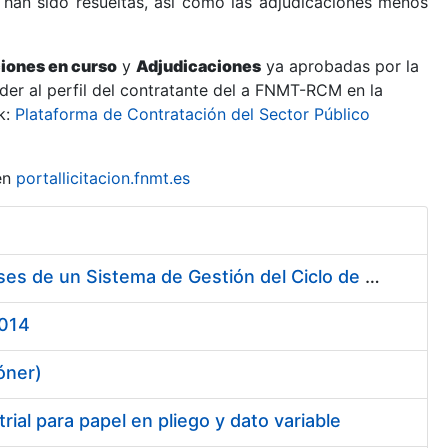
 han sido resueltas, así como las adjudicaciones menos
ciones en curso
y
Adjudicaciones
ya aprobadas por la
er al perfil del contratante del a FNMT-RCM en la
k:
Plataforma de Contratación del Sector Público
en
portallicitacion.fnmt.es
Contratación de Servicio de Consultoría para Implantación por Fases de un Sistema de Gestión del Ciclo de Vida de las Aplicaciones en el Área de Desarrollo de CERES (Fase 1)
2014
óner)
ial para papel en pliego y dato variable