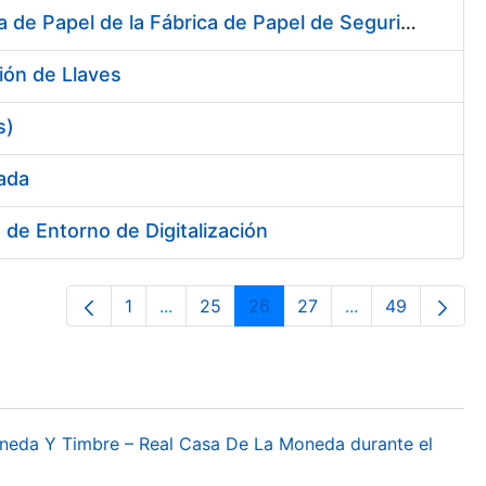
Suministro de dos Desviadores de Cuerdas para la nueva Máquina de Papel de la Fábrica de Papel de Seguridad de Burgos
ión de Llaves
s)
sada
de Entorno de Digitalización
1
...
25
26
27
...
49
Página
Páginas intermedias Use TAB para desp
Página
Página
Página
Páginas interme
Página
oneda Y Timbre – Real Casa De La Moneda durante el