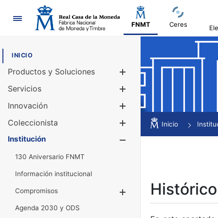
Navegación
FNMT
Ceres
El
INICIO
Productos y Soluciones
Mostrar/Ocul
Servicios
Mostrar/Ocul
Innovación
Mostrar/Ocul
Coleccionista
Mostrar/Ocul
Inicio
Institu
Institución
Mostrar/Ocul
130 Aniversario FNMT
Información institucional
Histórico
Compromisos
Mostrar/Ocultar
Agenda 2030 y ODS