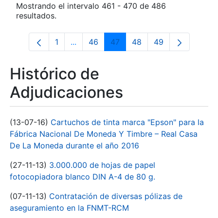
Mostrando el intervalo 461 - 470 de 486
resultados.
1
...
46
47
48
49
Página
Páginas intermedias Use TAB para desp
Página
Página
Página
Página
Histórico de
Adjudicaciones
(13-07-16)
Cartuchos de tinta marca "Epson" para la
Fábrica Nacional De Moneda Y Timbre – Real Casa
De La Moneda durante el año 2016
(27-11-13)
3.000.000 de hojas de papel
fotocopiadora blanco DIN A-4 de 80 g.
(07-11-13)
Contratación de diversas pólizas de
aseguramiento en la FNMT-RCM