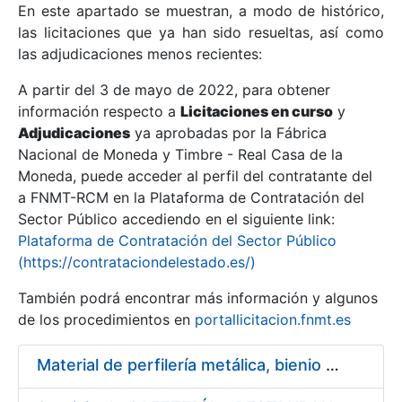
En este apartado se muestran, a modo de histórico,
las licitaciones que ya han sido resueltas, así como
Mostrar/Ocultar
las adjudicaciones menos recientes:
Mostrar/Ocultar
A partir del 3 de mayo de 2022, para obtener
información respecto a
Mostrar/Ocultar
Licitaciones en curso
y
Adjudicaciones
ya aprobadas por la Fábrica
Nacional de Moneda y Timbre - Real Casa de la
Moneda, puede acceder al perfil del contratante del
a FNMT-RCM en la Plataforma de Contratación del
Sector Público accediendo en el siguiente link:
Plataforma de Contratación del Sector Público
(https://contrataciondelestado.es/)
También podrá encontrar más información y algunos
de los procedimientos en
portallicitacion.fnmt.es
Mostrar/Ocultar
Material de perfilería metálica, bienio 2014 – 2015