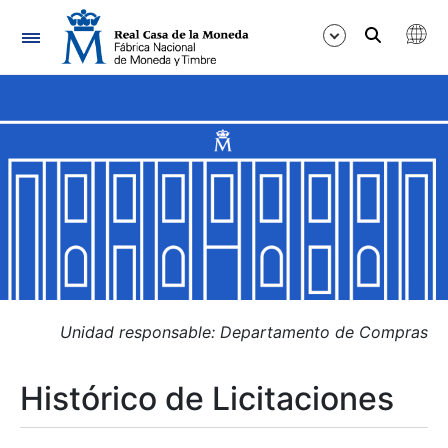
Navegación
Mostrar/Ocultar
Mostrar/Ocultar
Mostrar/Ocultar
Mostrar/Ocultar
Mostrar/Ocultar
Unidad responsable: Departamento de Compras
Histórico de Licitaciones
Mostrar/Ocultar