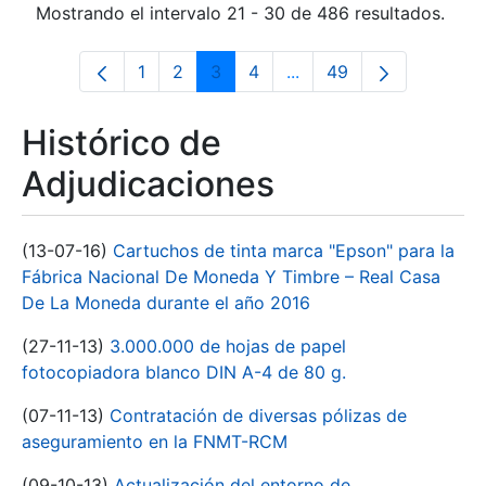
Mostrando el intervalo 21 - 30 de 486 resultados.
1
2
3
4
...
49
Página
Página
Página
Página
Páginas intermedias Us
Página
Histórico de
Adjudicaciones
(13-07-16)
Cartuchos de tinta marca "Epson" para la
Fábrica Nacional De Moneda Y Timbre – Real Casa
De La Moneda durante el año 2016
(27-11-13)
3.000.000 de hojas de papel
fotocopiadora blanco DIN A-4 de 80 g.
(07-11-13)
Contratación de diversas pólizas de
aseguramiento en la FNMT-RCM
(09-10-13)
Actualización del entorno de