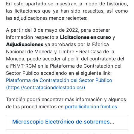
En este apartado se muestran, a modo de histórico,
las licitaciones que ya han sido resueltas, así como
Mostrar/Ocultar
las adjudicaciones menos recientes:
Mostrar/Ocultar
A partir del 3 de mayo de 2022, para obtener
información respecto a
Mostrar/Ocultar
Licitaciones en curso
y
Adjudicaciones
ya aprobadas por la Fábrica
Nacional de Moneda y Timbre - Real Casa de la
Moneda, puede acceder al perfil del contratante del
a FNMT-RCM en la Plataforma de Contratación del
Sector Público accediendo en el siguiente link:
Plataforma de Contratación del Sector Público
(https://contrataciondelestado.es/)
También podrá encontrar más información y algunos
de los procedimientos en
portallicitacion.fnmt.es
Mostrar/Ocultar
Microscopio Electrónico de sobremesa con Sistema de Análisis por Rayos X (SEM/EDX)