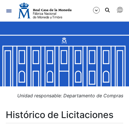
Navegación
Mostrar/Ocultar
Mostrar/Ocultar
Mostrar/Ocultar
Mostrar/Ocultar
Mostrar/Ocultar
Unidad responsable: Departamento de Compras
Histórico de Licitaciones
Mostrar/Ocultar