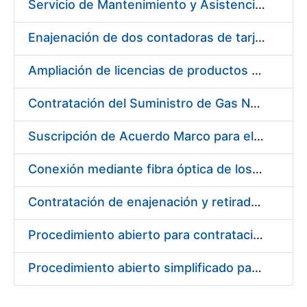
Servicio de Mantenimiento y Asistencia Técnica Integral de las Impresoras HP INDIGO 12000 del Departamento de Timbre y serie III HP 7900 Departamento de Imprenta/Tarjetas en su sede de Madrid
Enajenación de dos contadoras de tarjetas Spartanics.
Ampliación de licencias de productos Atlassian en CERES
Contratación del Suministro de Gas Natural para la Fábrica Nacional de Moneda y Timbre – Real Casa de Moneda, en sus centros de trabajo de Madrid y Burgos
Suscripción de Acuerdo Marco para el Suministro de Repuestos Específicos de Maquinaria
Conexión mediante fibra óptica de los centros de proceso de datos (CPD's) de las sedes de la FNMT-RCM de Burgos y Madrid
Contratación de enajenación y retirada de recortes sobrantes y desperdicios de papel impreso y no impreso durante el año 2022
Procedimiento abierto para contratación de diversas pólizas de aseguramiento para la FNMT-RCM
Procedimiento abierto simplificado para contratación de otras pólizas de aseguramiento para la FNMT-RCM