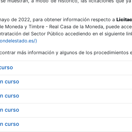
se muestran, a modo de histórico, las licitaciones que ya
 mayo de 2022, para obtener información respecto a
Licita
de Moneda y Timbre - Real Casa de la Moneda, puede acced
ratación del Sector Público accediendo en el siguiente lin
r
iondelestado.es/)
ontrar más información y algunos de los procedimientos 
 curso
en curso
en curso
en curso
tar
en curso