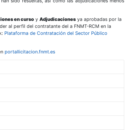
 han sido resueltas, así como las adjudicaciones menos
ciones en curso
y
Adjudicaciones
ya aprobadas por la
er al perfil del contratante del a FNMT-RCM en la
k:
Plataforma de Contratación del Sector Público
en
portallicitacion.fnmt.es