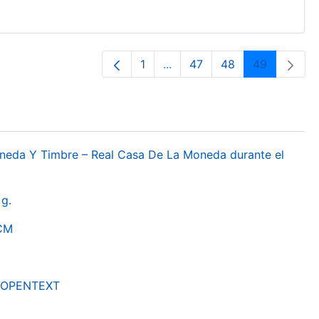
1
...
47
48
49
Página
Páginas intermedias Use TA
Página
Página
Página
oneda Y Timbre – Real Casa De La Moneda durante el
g.
RCM
by OPENTEXT