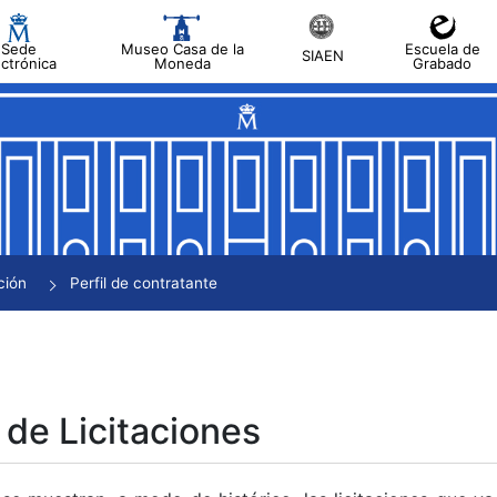
Sede
Museo Casa de la
Escuela de
SIAEN
ectrónica
Moneda
Grabado
tar
tar
tar
tar
ción
Perfil de contratante
tar
 de Licitaciones