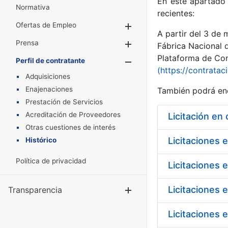
En este apartado 
Normativa
recientes:
Ofertas de Empleo
Mostrar/Ocultar
A partir del 3 de
Prensa
Mostrar/Ocultar
Fábrica Nacional 
Plataforma de Cont
Perfil de contratante
Mostrar/Oculta
(https://contratac
Adquisiciones
Enajenaciones
También podrá enc
Prestación de Servicios
Acreditación de Proveedores
Licitación en
Otras cuestiones de interés
Licitaciones 
Histórico
Política de privacidad
Licitaciones 
Licitaciones 
Transparencia
Mostrar/Ocul
Licitaciones 