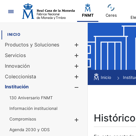
Navegación
FNMT
Ceres
El
INICIO
Productos y Soluciones
Mostrar/Ocul
Servicios
Mostrar/Ocul
Innovación
Mostrar/Ocul
Coleccionista
Mostrar/Ocul
Inicio
Institu
Institución
Mostrar/Ocul
130 Aniversario FNMT
Información institucional
Histórico
Compromisos
Mostrar/Ocultar
Agenda 2030 y ODS