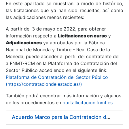
En este apartado se muestran, a modo de histórico,
las licitaciones que ya han sido resueltas, así como
Mostrar/Ocultar
las adjudicaciones menos recientes:
Mostrar/Ocultar
A partir del 3 de mayo de 2022, para obtener
información respecto a
Mostrar/Ocultar
Licitaciones en curso
y
Adjudicaciones
ya aprobadas por la Fábrica
Nacional de Moneda y Timbre - Real Casa de la
Moneda, puede acceder al perfil del contratante del
a FNMT-RCM en la Plataforma de Contratación del
Sector Público accediendo en el siguiente link:
Plataforma de Contratación del Sector Público
(https://contrataciondelestado.es/)
También podrá encontrar más información y algunos
de los procedimientos en
portallicitacion.fnmt.es
Mostrar/Ocultar
Acuerdo Marco para la Contratación del Suministro de Material de Ferretería