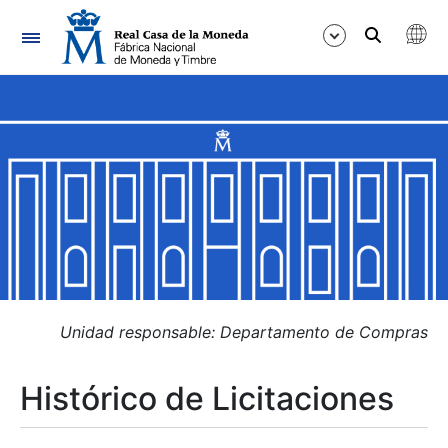
Navegación
Mostrar/Ocultar
Mostrar/Ocultar
Mostrar/Ocultar
Mostrar/Ocultar
Mostrar/Ocultar
Unidad responsable: Departamento de Compras
Histórico de Licitaciones
Mostrar/Ocultar