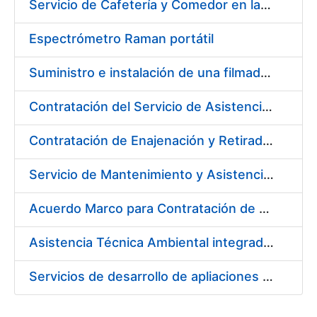
Servicio de Cafetería y Comedor en la sede central de la Fábrica Nacional de Moneda y Timbre-Real Casa de la Moneda en Madrid
Espectrómetro Raman portátil
Suministro e instalación de una filmadora de plantillas pásticas
Contratación del Servicio de Asistencia Sanitaria de Enfermería de Urgencias
Contratación de Enajenación y Retirada de residuos de PVC, policarbonato y plásticos durante el año 2021
Servicio de Mantenimiento y Asistencia Técnica Integral de la máquina HP INDIGO 12000 del Departamento de Timbre en su sede de Madrid
Acuerdo Marco para Contratación de Servicios para desarrollo evolutivo de componentes software de la infraestructura de CERES
Asistencia Técnica Ambiental integrada en la Fábrica de Papel de Burgos
Servicios de desarrollo de apliaciones con APPWORKS