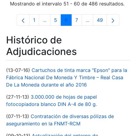
Mostrando el intervalo 51 - 60 de 486 resultados.
1
...
5
6
7
...
49
Página
Páginas intermedias Use TAB para desp
Página
Página
Página
Páginas intermedias 
Página
Histórico de
Adjudicaciones
(13-07-16)
Cartuchos de tinta marca "Epson" para la
Fábrica Nacional De Moneda Y Timbre – Real Casa
De La Moneda durante el año 2016
(27-11-13)
3.000.000 de hojas de papel
fotocopiadora blanco DIN A-4 de 80 g.
(07-11-13)
Contratación de diversas pólizas de
aseguramiento en la FNMT-RCM
(09-10-13)
Actualización del entorno de