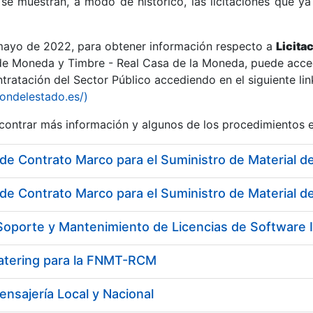
se muestran, a modo de histórico, las licitaciones que ya
 mayo de 2022, para obtener información respecto a
Licita
de Moneda y Timbre - Real Casa de la Moneda, puede acced
ratación del Sector Público accediendo en el siguiente lin
r
iondelestado.es/)
ontrar más información y algunos de los procedimientos 
de Contrato Marco para el Suministro de Material de
Catering para la FNMT-RCM
tar
ensajería Local y Nacional