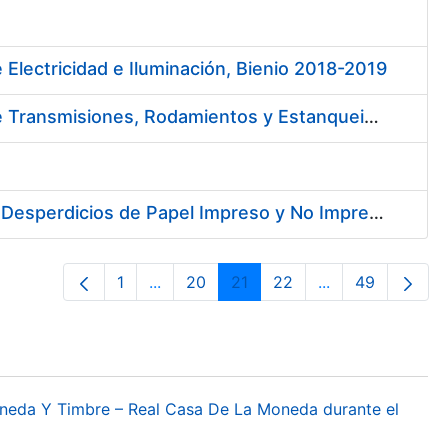
 Electricidad e Iluminación, Bienio 2018-2019
Contratación de Contrato Marco para el Suministro de Material de Transmisiones, Rodamientos y Estanqueidad, Bienio 2018-2019
Contratación de Enajenación y Retirada de Recortes Sobrantes y Desperdicios de Papel Impreso y No Impreso durante 2018
1
...
20
21
22
...
49
Página
Páginas intermedias Use TAB para des
Página
Página
Página
Páginas interme
Página
oneda Y Timbre – Real Casa De La Moneda durante el