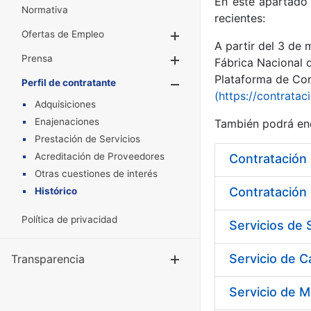
En este apartado 
Normativa
recientes:
Ofertas de Empleo
Mostrar/Ocultar
A partir del 3 de
Prensa
Mostrar/Ocultar
Fábrica Nacional 
Plataforma de Cont
Perfil de contratante
Mostrar/Oculta
(https://contratac
Adquisiciones
Enajenaciones
También podrá enc
Prestación de Servicios
Acreditación de Proveedores
Otras cuestiones de interés
Contratación 
Histórico
Política de privacidad
Servicio de 
Transparencia
Mostrar/Ocul
Servicio de M