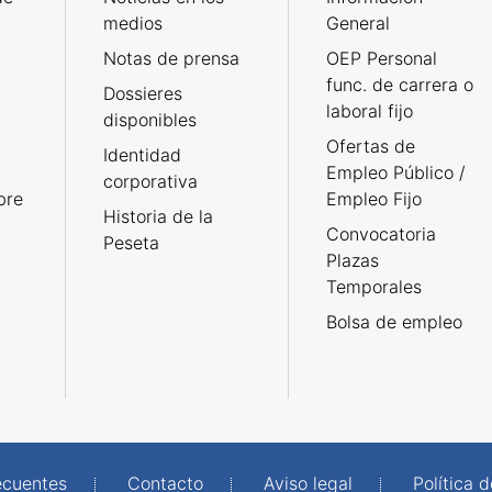
medios
General
Notas de prensa
OEP Personal
func. de carrera o
Dossieres
laboral fijo
disponibles
Ofertas de
Identidad
Empleo Público /
corporativa
bre
Empleo Fijo
Historia de la
Convocatoria
Peseta
Plazas
Temporales
Bolsa de empleo
ecuentes
Contacto
Aviso legal
Política 