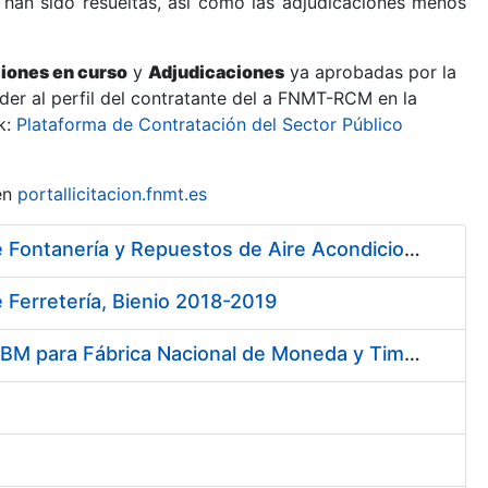
 han sido resueltas, así como las adjudicaciones menos
ciones en curso
y
Adjudicaciones
ya aprobadas por la
er al perfil del contratante del a FNMT-RCM en la
k:
Plataforma de Contratación del Sector Público
en
portallicitacion.fnmt.es
Contratación de Contrato Marco para el Suministro de Material de Fontanería y Repuestos de Aire Acondicionado, bienio 2018-2019
 Ferretería, Bienio 2018-2019
Servicios de Soporte y Mantenimiento de Licencias de Software IBM para Fábrica Nacional de Moneda y Timbre-Real Casa de la Moneda (FNMT-RCM)