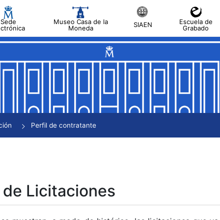
Sede
Museo Casa de la
Escuela de
SIAEN
ectrónica
Moneda
Grabado
tar
tar
tar
tar
ción
Perfil de contratante
tar
 de Licitaciones