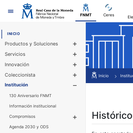
Navegación
FNMT
Ceres
El
INICIO
Productos y Soluciones
Mostrar/Ocul
Servicios
Mostrar/Ocul
Innovación
Mostrar/Ocul
Coleccionista
Mostrar/Ocul
Inicio
Institu
Institución
Mostrar/Ocul
130 Aniversario FNMT
Información institucional
Histórico
Compromisos
Mostrar/Ocultar
Agenda 2030 y ODS