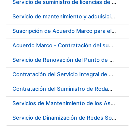
Servicio de suministro de licencias de productos BES12
Servicio de mantenimiento y adquisición de las tapas automáticas HYGOLET instaladas en la FNMT-RCM de Madrid, y el suministro de rollos de plásticos originales
Suscripción de Acuerdo Marco para el Suministro de Material de Ferretería para la Entidad Pública Empresarial Fábrica Nacional de Moneda y Timbre-Real Casa de la Moneda (FNMT-RCM)
Acuerdo Marco - Contratación del suministro de Material de Electricidad para la Fábrica de papel de Burgos. PA AM /FP/004/2020-2021
Servicio de Renovación del Punto de Venta de la Tienda del Museo de la FNMT-RCM
Contratación del Servicio Integral de Cardioprotección para sus Sedes de Madrid y Burgos
Contratación del Suministro de Rodamientos y Material de Transmisiones para la Fábrica Nacional de Moneda y Timbre - Real Casa de la Moneda
Servicios de Mantenimiento de los Ascensores, Montacargas y Plataformas de Minusválidos instalados en la Fábrica de Papel de Burgos
Servicio de Dinamización de Redes Sociales