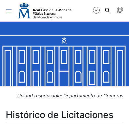
Navegación
Mostrar/Ocultar
Mostrar/Ocultar
Mostrar/Ocultar
Mostrar/Ocultar
Mostrar/Ocultar
Unidad responsable: Departamento de Compras
Histórico de Licitaciones
Mostrar/Ocultar