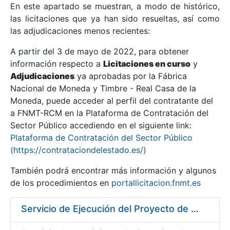
En este apartado se muestran, a modo de histórico,
las licitaciones que ya han sido resueltas, así como
Mostrar/Ocultar
las adjudicaciones menos recientes:
Mostrar/Ocultar
A partir del 3 de mayo de 2022, para obtener
información respecto a
Mostrar/Ocultar
Licitaciones en curso
y
Adjudicaciones
ya aprobadas por la Fábrica
Nacional de Moneda y Timbre - Real Casa de la
Moneda, puede acceder al perfil del contratante del
a FNMT-RCM en la Plataforma de Contratación del
Sector Público accediendo en el siguiente link:
Plataforma de Contratación del Sector Público
(https://contrataciondelestado.es/)
También podrá encontrar más información y algunos
de los procedimientos en
portallicitacion.fnmt.es
Mostrar/Ocultar
Servicio de Ejecución del Proyecto de Diseño, Construcción, Montaje, Desmontaje y Transporte de Stands para las diferentes Ferias Nacionales e Internacionales a celebrar durante 2020