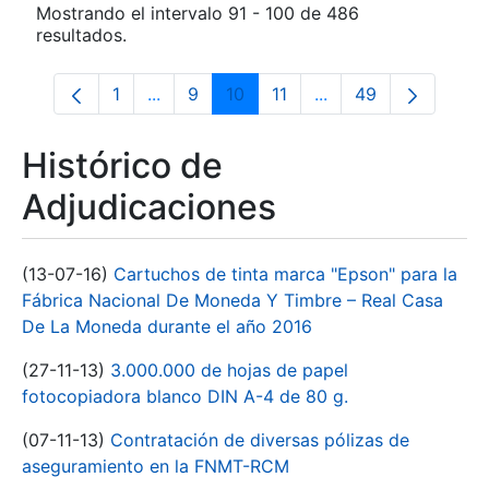
Mostrando el intervalo 91 - 100 de 486
resultados.
1
...
9
10
11
...
49
Página
Páginas intermedias Use TAB para despl
Página
Página
Página
Páginas intermedias
Página
Histórico de
Adjudicaciones
(13-07-16)
Cartuchos de tinta marca "Epson" para la
Fábrica Nacional De Moneda Y Timbre – Real Casa
De La Moneda durante el año 2016
(27-11-13)
3.000.000 de hojas de papel
fotocopiadora blanco DIN A-4 de 80 g.
(07-11-13)
Contratación de diversas pólizas de
aseguramiento en la FNMT-RCM