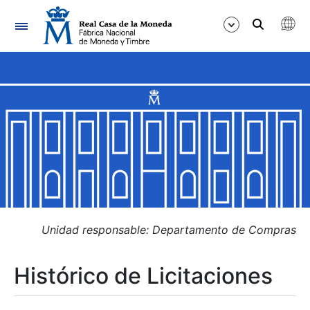
Navegación
Mostrar/Ocultar
Mostrar/Ocultar
Mostrar/Ocultar
Mostrar/Ocultar
Mostrar/Ocultar
Unidad responsable: Departamento de Compras
Histórico de Licitaciones
Mostrar/Ocultar