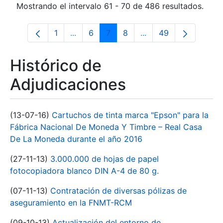
Mostrando el intervalo 61 - 70 de 486 resultados.
1
...
6
7
8
...
49
Página
Páginas intermedias Use TAB para desp
Página
Página
Página
Páginas intermedias 
Página
Histórico de
Adjudicaciones
(13-07-16)
Cartuchos de tinta marca "Epson" para la
Fábrica Nacional De Moneda Y Timbre – Real Casa
De La Moneda durante el año 2016
(27-11-13)
3.000.000 de hojas de papel
fotocopiadora blanco DIN A-4 de 80 g.
(07-11-13)
Contratación de diversas pólizas de
aseguramiento en la FNMT-RCM
(09-10-13)
Actualización del entorno de