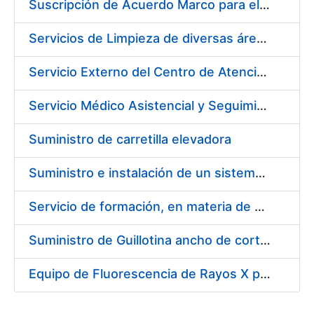
Suscripción de Acuerdo Marco para el Suministro de Material de Herramienta y Materiales Específicos para Mecanizados
Servicios de Limpieza de diversas áreas y edificios de la Fábrica, Servicio de Acarreo de mobiliario y enseres y Mantenimiento de las Zonas Ajardinadas para la Fábrica de Papel de Burgos de la Fábrica Nacional de Moneda y Timbre – Real Casa de la Moneda
Servicio Externo del Centro de Atención Telefónica (CAT) de la Fábrica Nacional de Moneda y Timbre-Real Casa de la Moneda (Ceres, DNI Electrónico, Revocación/Suspensión/Cancelación de la Suspensión, Devolución, SNE y Trazabilidad del Tabaco)
Servicio Médico Asistencial y Seguimiento del Absentismo Laboral para la Fábrica Nacional de Moneda y Timbre – Real Casa de la Moneda en Burgos
Suministro de carretilla elevadora
Suministro e instalación de un sistema continuo de monitorización de las emisiones de la caldera en la fábrica de papel Burgos, FNMT-RCM
Servicio de formación, en materia de prevención de riesgos laborales, de cursos de operador de carretillas de manutención, puente grúa, polipastos y plataformas móviles de personal (pemp), en sus sedes de Madrid y Burgos.
Suministro de Guillotina ancho de corte 92 cm
Equipo de Fluorescencia de Rayos X por Dispersión de Energías (EDXRF)