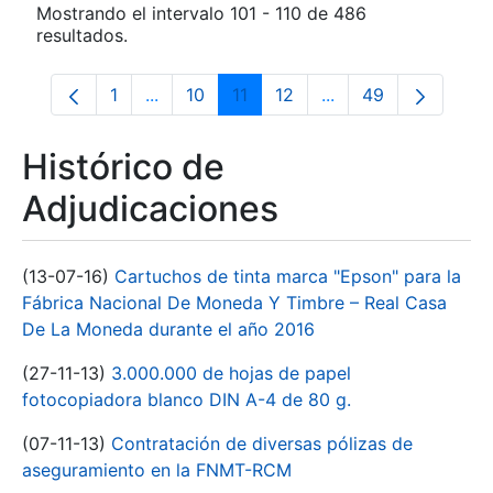
Mostrando el intervalo 101 - 110 de 486
resultados.
1
...
10
11
12
...
49
Página
Páginas intermedias Use TAB para despla
Página
Página
Página
Páginas intermedias
Página
Histórico de
Adjudicaciones
(13-07-16)
Cartuchos de tinta marca "Epson" para la
Fábrica Nacional De Moneda Y Timbre – Real Casa
De La Moneda durante el año 2016
(27-11-13)
3.000.000 de hojas de papel
fotocopiadora blanco DIN A-4 de 80 g.
(07-11-13)
Contratación de diversas pólizas de
aseguramiento en la FNMT-RCM