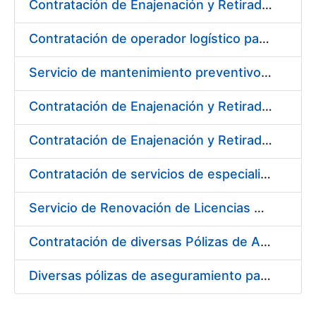
Contratación de Enajenación y Retirada de Recortes Sobrantes y Desperdicios de Papel Impreso y no Impreso durante el Año 2020
Contratación de operador logístico para distintos servicios de transporte de seguridad de mercancías de la Fábrica Nacional de Moneda y Timbre - Real Casa de la Moneda
Servicio de mantenimiento preventivo de la instalación del sistema centralizado de recogida de papelote de timbre e imprenta
Contratación de Enajenación y Retirada de Residuos de PVC, Policarbonato y Plásticos durante el año 2020
Contratación de Enajenación y Retirada de Chatarra de Hierro, Acero y Chapa de la RCM-FNMT
Contratación de servicios de especialistas técnicos en prevención y extinción de incendios para los centros de Madrid y Burgos de la FNMT-RCM
Servicio de Renovación de Licencias Adobe
Contratación de diversas Pólizas de Aseguramiento para la Fábrica Nacional de Moneda y Timbre - Real Casa de la Moneda
Diversas pólizas de aseguramiento para la Fábrica Nacional de Moneda y Timbre - Real Casa de la Moneda