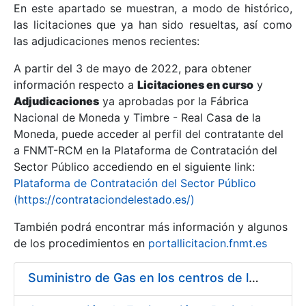
En este apartado se muestran, a modo de histórico,
las licitaciones que ya han sido resueltas, así como
Mostrar/Ocultar
las adjudicaciones menos recientes:
Mostrar/Ocultar
A partir del 3 de mayo de 2022, para obtener
información respecto a
Mostrar/Ocultar
Licitaciones en curso
y
Adjudicaciones
ya aprobadas por la Fábrica
Nacional de Moneda y Timbre - Real Casa de la
Moneda, puede acceder al perfil del contratante del
a FNMT-RCM en la Plataforma de Contratación del
Sector Público accediendo en el siguiente link:
Plataforma de Contratación del Sector Público
(https://contrataciondelestado.es/)
También podrá encontrar más información y algunos
de los procedimientos en
portallicitacion.fnmt.es
Mostrar/Ocultar
Suministro de Gas en los centros de la FNMT-RCM de Madrid y Burgos, durante el año 2020