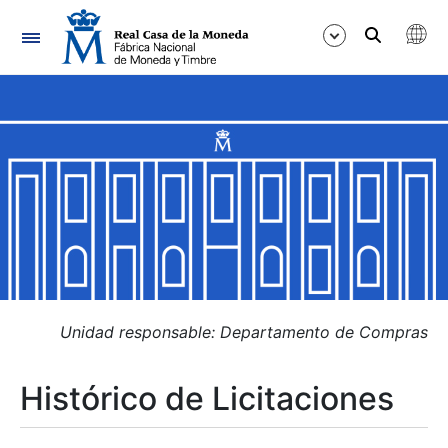
Navegación
Mostrar/Ocultar
Mostrar/Ocultar
Mostrar/Ocultar
Mostrar/Ocultar
Mostrar/Ocultar
Unidad responsable: Departamento de Compras
Histórico de Licitaciones
Mostrar/Ocultar