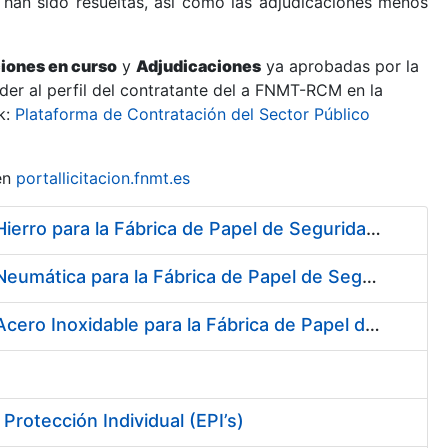
 han sido resueltas, así como las adjudicaciones menos
ciones en curso
y
Adjudicaciones
ya aprobadas por la
er al perfil del contratante del a FNMT-RCM en la
k:
Plataforma de Contratación del Sector Público
en
portallicitacion.fnmt.es
Suscripción de Acuerdo Marco para el Suministro de Material de Hierro para la Fábrica de Papel de Seguridad de la FNMT-RCM en Burgos
Suscripción de Acuerdo Marco para el Suministro de Material de Neumática para la Fábrica de Papel de Seguridad de la FNMT-RCM en Burgos
Suscripción de Acuerdo Marco para el Suministro de Material de Acero Inoxidable para la Fábrica de Papel de Seguridad de la FNMT-RCM en Burgos
rotección Individual (EPI’s)