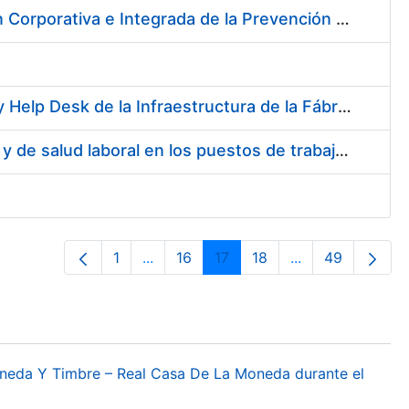
Servicios de Adquisición e Implantación de un Sistema de Gestión Corporativa e Integrada de la Prevención de Riesgos Laborales
Servicios de Soporte y Mantenimiento de Licencias de Software y Help Desk de la Infraestructura de la Fábrica Nacional de Moneda y Timbre-Real Casa de la Moneda
Servicio de Realización de la evaluación de Riesgos Psicosociales y de salud laboral en los puestos de trabajo de la FNMT-RCM
1
...
16
17
18
...
49
Página
Páginas intermedias Use TAB para des
Página
Página
Página
Páginas interme
Página
oneda Y Timbre – Real Casa De La Moneda durante el