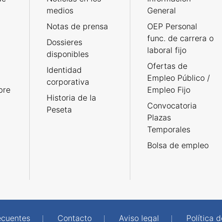
medios
General
Notas de prensa
OEP Personal
func. de carrera o
Dossieres
laboral fijo
disponibles
Ofertas de
Identidad
Empleo Público /
corporativa
bre
Empleo Fijo
Historia de la
Convocatoria
Peseta
Plazas
Temporales
Bolsa de empleo
ecuentes
Contacto
Aviso legal
Política 