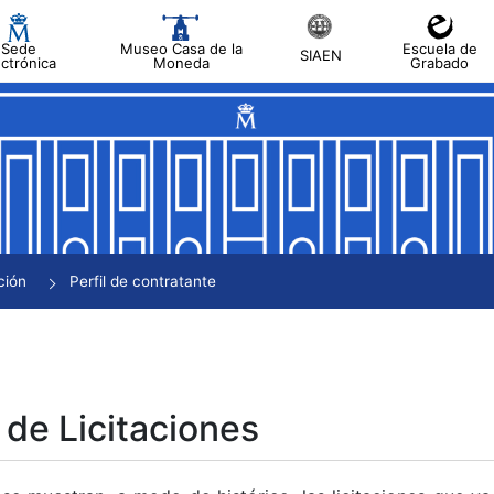
Sede
Museo Casa de la
Escuela de
SIAEN
ectrónica
Moneda
Grabado
tar
tar
tar
tar
ción
Perfil de contratante
tar
 de Licitaciones