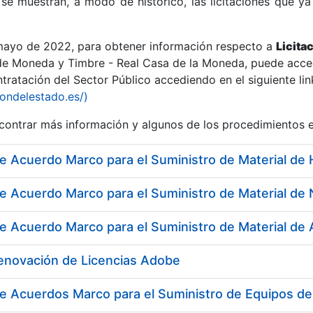
se muestran, a modo de histórico, las licitaciones que ya
 mayo de 2022, para obtener información respecto a
Licita
de Moneda y Timbre - Real Casa de la Moneda, puede acced
ratación del Sector Público accediendo en el siguiente lin
r
iondelestado.es/)
ontrar más información y algunos de los procedimientos 
Renovación de Licencias Adobe
tar
e Acuerdos Marco para el Suministro de Equipos de P