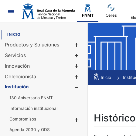
Navegación
FNMT
Ceres
El
INICIO
Productos y Soluciones
Mostrar/Ocul
Servicios
Mostrar/Ocul
Innovación
Mostrar/Ocul
Coleccionista
Mostrar/Ocul
Inicio
Institu
Institución
Mostrar/Ocul
130 Aniversario FNMT
Información institucional
Histórico
Compromisos
Mostrar/Ocultar
Agenda 2030 y ODS