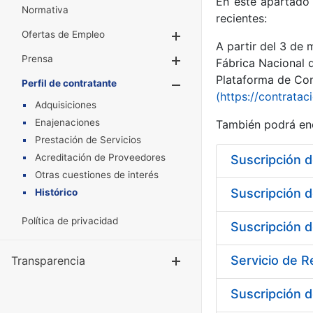
En este apartado 
Normativa
recientes:
Ofertas de Empleo
Mostrar/Ocultar
A partir del 3 de
Prensa
Mostrar/Ocultar
Fábrica Nacional 
Plataforma de Cont
Perfil de contratante
Mostrar/Oculta
(https://contratac
Adquisiciones
Enajenaciones
También podrá enc
Prestación de Servicios
Acreditación de Proveedores
Otras cuestiones de interés
Histórico
Política de privacidad
Servicio de 
Transparencia
Mostrar/Ocul
Suscripción d