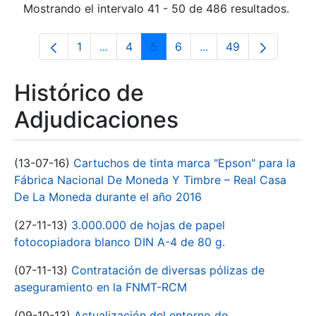
Mostrando el intervalo 41 - 50 de 486 resultados.
1
...
4
5
6
...
49
Página
Páginas intermedias Use TAB para desp
Página
Página
Página
Páginas intermedias 
Página
Histórico de
Adjudicaciones
(13-07-16)
Cartuchos de tinta marca "Epson" para la
Fábrica Nacional De Moneda Y Timbre – Real Casa
De La Moneda durante el año 2016
(27-11-13)
3.000.000 de hojas de papel
fotocopiadora blanco DIN A-4 de 80 g.
(07-11-13)
Contratación de diversas pólizas de
aseguramiento en la FNMT-RCM
(09-10-13)
Actualización del entorno de