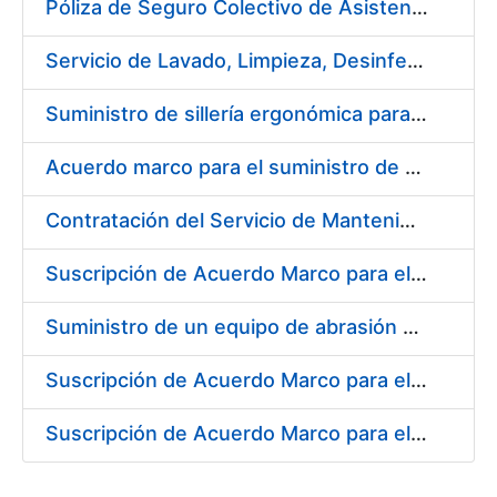
Póliza de Seguro Colectivo de Asistencia Sanitaria
Servicio de Lavado, Limpieza, Desinfección y Descontaminación de la ropa de trabajo del personal de la FNMT-RCM de Madrid
Suministro de sillería ergonómica para la FNMT-RCM
Acuerdo marco para el suministro de material de fontanería y aire acondicionado
Contratación del Servicio de Mantenimiento de Carretillas Transportadoras-elevadoras
Suscripción de Acuerdo Marco para el Suministro de Material de Filtración
Suministro de un equipo de abrasión para ensayos de laboratorio
Suscripción de Acuerdo Marco para el Suministro de Material de Neumática
Suscripción de Acuerdo Marco para el Suministro de Material de Ferretería de la Entidad Pública Empresarial Fábrica Nacional de Moneda y Timbre-Real Casa de la Moneda