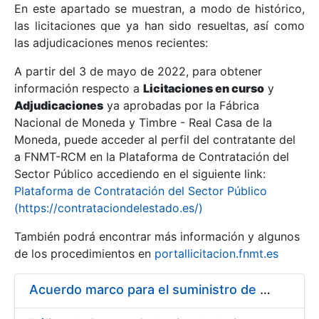
En este apartado se muestran, a modo de histórico,
las licitaciones que ya han sido resueltas, así como
Mostrar/Ocultar
las adjudicaciones menos recientes:
Mostrar/Ocultar
A partir del 3 de mayo de 2022, para obtener
información respecto a
Mostrar/Ocultar
Licitaciones en curso
y
Adjudicaciones
ya aprobadas por la Fábrica
Nacional de Moneda y Timbre - Real Casa de la
Moneda, puede acceder al perfil del contratante del
a FNMT-RCM en la Plataforma de Contratación del
Sector Público accediendo en el siguiente link:
Plataforma de Contratación del Sector Público
(https://contrataciondelestado.es/)
También podrá encontrar más información y algunos
de los procedimientos en
portallicitacion.fnmt.es
Mostrar/Ocultar
Acuerdo marco para el suministro de material de droguería y limpieza a la FNMT-RCM