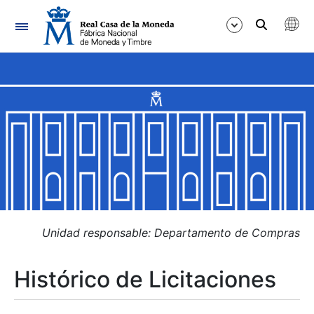
Navegación
Mostrar/Ocultar
Mostrar/Ocultar
Mostrar/Ocultar
Mostrar/Ocultar
Mostrar/Ocultar
Unidad responsable: Departamento de Compras
Histórico de Licitaciones
Mostrar/Ocultar