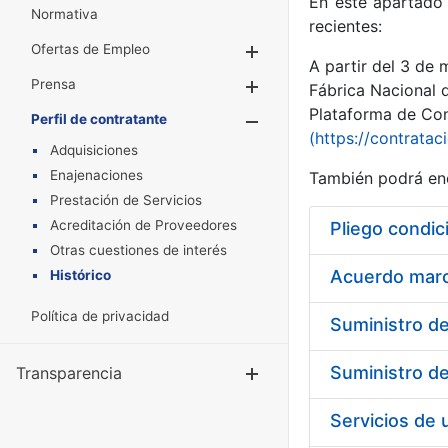
En este apartado 
Normativa
recientes:
Ofertas de Empleo
Mostrar/Ocultar
A partir del 3 de
Prensa
Mostrar/Ocultar
Fábrica Nacional 
Plataforma de Cont
Perfil de contratante
Mostrar/Oculta
(https://contratac
Adquisiciones
Enajenaciones
También podrá enc
Prestación de Servicios
Acreditación de Proveedores
Pliego condic
Otras cuestiones de interés
Acuerdo marco
Histórico
Política de privacidad
Transparencia
Mostrar/Ocul