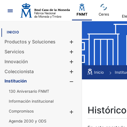
Navegación
FNMT
Ceres
El
INICIO
Productos y Soluciones
Mostrar/Ocul
Servicios
Mostrar/Ocul
Innovación
Mostrar/Ocul
Coleccionista
Mostrar/Ocul
Inicio
Institu
Institución
Mostrar/Ocul
130 Aniversario FNMT
Información institucional
Histórico
Compromisos
Mostrar/Ocultar
Agenda 2030 y ODS