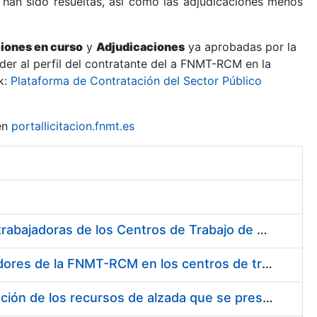
 han sido resueltas, así como las adjudicaciones menos
ciones en curso
y
Adjudicaciones
ya aprobadas por la
er al perfil del contratante del a FNMT-RCM en la
k:
Plataforma de Contratación del Sector Público
en
portallicitacion.fnmt.es
Suministro de Protectores Auditivos a medida para las personas trabajadoras de los Centros de Trabajo de Madrid y Burgos
Suministro de gafas graduadas antiproyecciones para los trabajadores de la FNMT-RCM en los centros de trabajo de Madrid y Burgos
Servicios de una empresa externa para el asesoramiento y resolución de los recursos de alzada que se presentan relacionados con procesos de selección para la FNMT-RCM