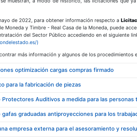
se muestran, a modo de histórico, las licitaciones que ya
 mayo de 2022, para obtener información respecto a
Licita
de Moneda y Timbre - Real Casa de la Moneda, puede acced
ratación del Sector Público accediendo en el siguiente lin
r
iondelestado.es/)
ontrar más información y algunos de los procedimientos 
iones optimización cargas compras firmado
 para la fabricación de piezas
tar