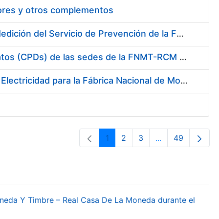
tores y otros complementos
Servicio de Calibración y Verificación Externa de los Equipos de Medición del Servicio de Prevención de la FNMT-RCM
Conexión mediante Fibra Óptica de los Centros de Proceso de Datos (CPDs) de las sedes de la FNMT-RCM de Burgos y Madrid
Contratación de acuerdo marco para el Suministro de Material de Electricidad para la Fábrica Nacional de Moneda y Timbre-Real Casa de la Moneda en su centro de trabajo de Burgos
1
2
3
...
49
Página
Página
Página
Páginas interme
Página
oneda Y Timbre – Real Casa De La Moneda durante el