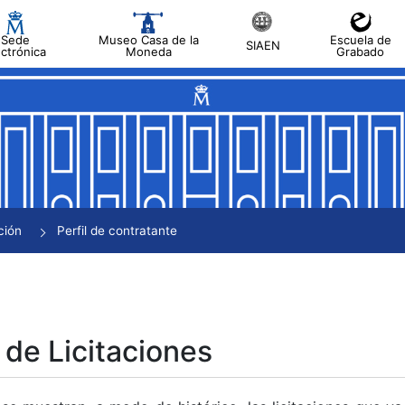
Sede
Museo Casa de la
Escuela de
SIAEN
ectrónica
Moneda
Grabado
tar
tar
tar
tar
ción
Perfil de contratante
tar
 de Licitaciones