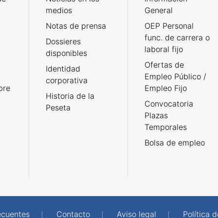
medios
General
Notas de prensa
OEP Personal
func. de carrera o
Dossieres
laboral fijo
disponibles
Ofertas de
Identidad
Empleo Público /
corporativa
bre
Empleo Fijo
Historia de la
Convocatoria
Peseta
Plazas
Temporales
Bolsa de empleo
ecuentes
Contacto
Aviso legal
Política 