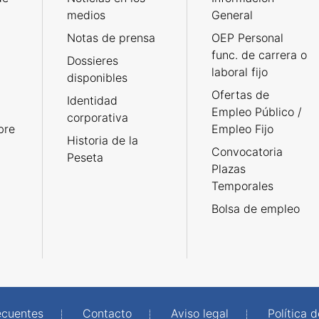
medios
General
Notas de prensa
OEP Personal
func. de carrera o
Dossieres
laboral fijo
disponibles
Ofertas de
Identidad
Empleo Público /
corporativa
bre
Empleo Fijo
Historia de la
Convocatoria
Peseta
Plazas
Temporales
Bolsa de empleo
ecuentes
Contacto
Aviso legal
Política 