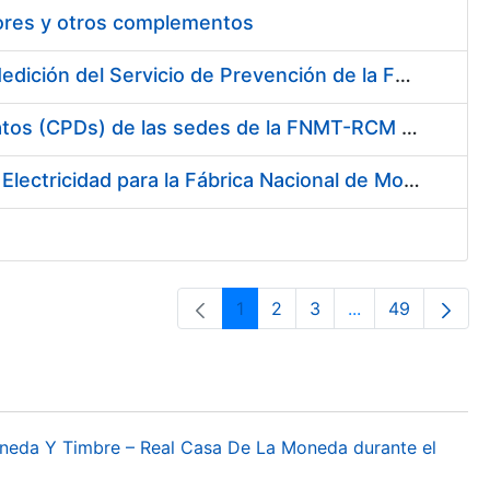
tores y otros complementos
Servicio de Calibración y Verificación Externa de los Equipos de Medición del Servicio de Prevención de la FNMT-RCM
Conexión mediante Fibra Óptica de los Centros de Proceso de Datos (CPDs) de las sedes de la FNMT-RCM de Burgos y Madrid
Contratación de acuerdo marco para el Suministro de Material de Electricidad para la Fábrica Nacional de Moneda y Timbre-Real Casa de la Moneda en su centro de trabajo de Burgos
1
2
3
...
49
Página
Página
Página
Páginas interme
Página
oneda Y Timbre – Real Casa De La Moneda durante el