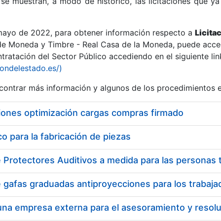
se muestran, a modo de histórico, las licitaciones que ya
 mayo de 2022, para obtener información respecto a
Licita
de Moneda y Timbre - Real Casa de la Moneda, puede acced
ratación del Sector Público accediendo en el siguiente lin
r
iondelestado.es/)
ontrar más información y algunos de los procedimientos 
iones optimización cargas compras firmado
 para la fabricación de piezas
tar