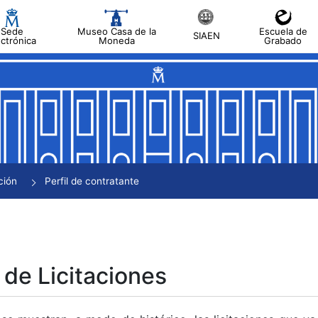
Sede
Museo Casa de la
Escuela de
SIAEN
ectrónica
Moneda
Grabado
tar
tar
tar
tar
ción
Perfil de contratante
tar
 de Licitaciones