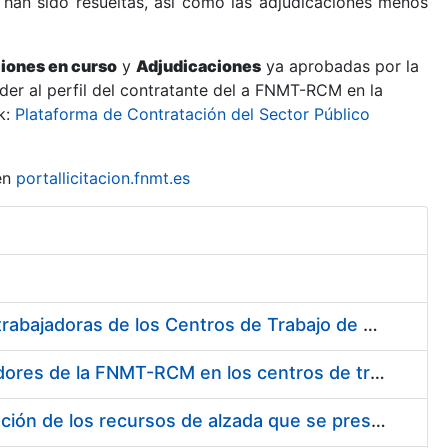
 han sido resueltas, así como las adjudicaciones menos
ciones en curso
y
Adjudicaciones
ya aprobadas por la
er al perfil del contratante del a FNMT-RCM en la
k:
Plataforma de Contratación del Sector Público
en
portallicitacion.fnmt.es
Suministro de Protectores Auditivos a medida para las personas trabajadoras de los Centros de Trabajo de Madrid y Burgos
Suministro de gafas graduadas antiproyecciones para los trabajadores de la FNMT-RCM en los centros de trabajo de Madrid y Burgos
Servicios de una empresa externa para el asesoramiento y resolución de los recursos de alzada que se presentan relacionados con procesos de selección para la FNMT-RCM