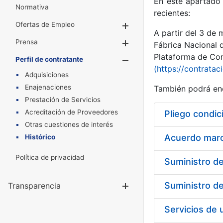
En este apartado 
Normativa
recientes:
Ofertas de Empleo
Mostrar/Ocultar
A partir del 3 de
Prensa
Mostrar/Ocultar
Fábrica Nacional 
Plataforma de Cont
Perfil de contratante
Mostrar/Oculta
(https://contratac
Adquisiciones
Enajenaciones
También podrá enc
Prestación de Servicios
Acreditación de Proveedores
Pliego condic
Otras cuestiones de interés
Acuerdo marco
Histórico
Política de privacidad
Transparencia
Mostrar/Ocul