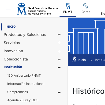
Navegación
FNMT
Ceres
El
INICIO
Productos y Soluciones
Mostrar/Ocul
Servicios
Mostrar/Ocul
Innovación
Mostrar/Ocul
Coleccionista
Mostrar/Ocul
Inicio
Institu
Institución
Mostrar/Ocul
130 Aniversario FNMT
Información institucional
Histórico
Compromisos
Mostrar/Ocultar
Agenda 2030 y ODS