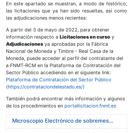
En este apartado se muestran, a modo de histórico,
las licitaciones que ya han sido resueltas, así como
Mostrar/Ocultar
las adjudicaciones menos recientes:
Mostrar/Ocultar
A partir del 3 de mayo de 2022, para obtener
información respecto a
Mostrar/Ocultar
Licitaciones en curso
y
Adjudicaciones
ya aprobadas por la Fábrica
Nacional de Moneda y Timbre - Real Casa de la
Moneda, puede acceder al perfil del contratante del
a FNMT-RCM en la Plataforma de Contratación del
Sector Público accediendo en el siguiente link:
Plataforma de Contratación del Sector Público
(https://contrataciondelestado.es/)
También podrá encontrar más información y algunos
de los procedimientos en
portallicitacion.fnmt.es
Mostrar/Ocultar
Microscopio Electrónico de sobremesa con Sistema de Análisis por Rayos X (SEM/EDX)