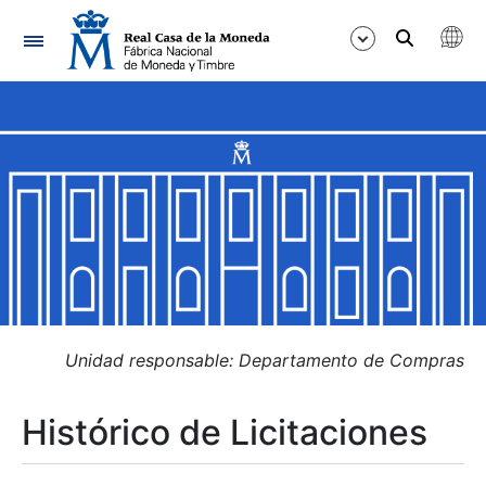
Navegación
Mostrar/Ocultar
Mostrar/Ocultar
Mostrar/Ocultar
Mostrar/Ocultar
Mostrar/Ocultar
Unidad responsable: Departamento de Compras
Histórico de Licitaciones
Mostrar/Ocultar