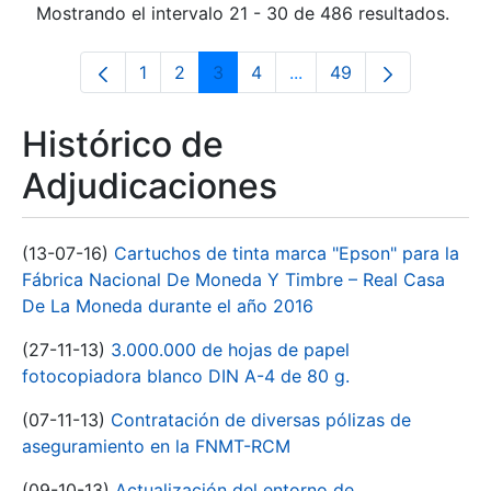
Mostrando el intervalo 21 - 30 de 486 resultados.
1
2
3
4
...
49
Página
Página
Página
Página
Páginas intermedias Us
Página
Histórico de
Adjudicaciones
(13-07-16)
Cartuchos de tinta marca "Epson" para la
Fábrica Nacional De Moneda Y Timbre – Real Casa
De La Moneda durante el año 2016
(27-11-13)
3.000.000 de hojas de papel
fotocopiadora blanco DIN A-4 de 80 g.
(07-11-13)
Contratación de diversas pólizas de
aseguramiento en la FNMT-RCM
(09-10-13)
Actualización del entorno de