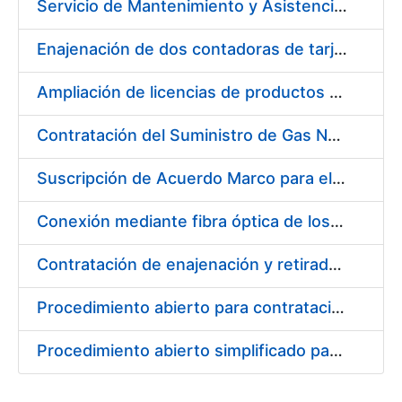
Servicio de Mantenimiento y Asistencia Técnica Integral de las Impresoras HP INDIGO 12000 del Departamento de Timbre y serie III HP 7900 Departamento de Imprenta/Tarjetas en su sede de Madrid
Enajenación de dos contadoras de tarjetas Spartanics.
Ampliación de licencias de productos Atlassian en CERES
Contratación del Suministro de Gas Natural para la Fábrica Nacional de Moneda y Timbre – Real Casa de Moneda, en sus centros de trabajo de Madrid y Burgos
Suscripción de Acuerdo Marco para el Suministro de Repuestos Específicos de Maquinaria
Conexión mediante fibra óptica de los centros de proceso de datos (CPD's) de las sedes de la FNMT-RCM de Burgos y Madrid
Contratación de enajenación y retirada de recortes sobrantes y desperdicios de papel impreso y no impreso durante el año 2022
Procedimiento abierto para contratación de diversas pólizas de aseguramiento para la FNMT-RCM
Procedimiento abierto simplificado para contratación de otras pólizas de aseguramiento para la FNMT-RCM