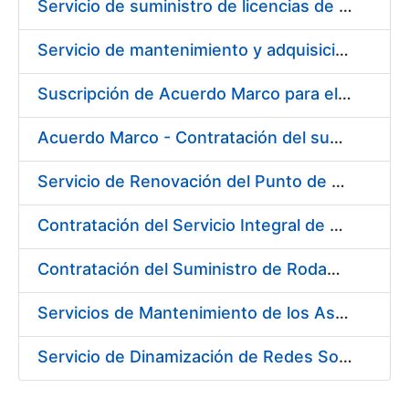
Servicio de suministro de licencias de productos BES12
Servicio de mantenimiento y adquisición de las tapas automáticas HYGOLET instaladas en la FNMT-RCM de Madrid, y el suministro de rollos de plásticos originales
Suscripción de Acuerdo Marco para el Suministro de Material de Ferretería para la Entidad Pública Empresarial Fábrica Nacional de Moneda y Timbre-Real Casa de la Moneda (FNMT-RCM)
Acuerdo Marco - Contratación del suministro de Material de Electricidad para la Fábrica de papel de Burgos. PA AM /FP/004/2020-2021
Servicio de Renovación del Punto de Venta de la Tienda del Museo de la FNMT-RCM
Contratación del Servicio Integral de Cardioprotección para sus Sedes de Madrid y Burgos
Contratación del Suministro de Rodamientos y Material de Transmisiones para la Fábrica Nacional de Moneda y Timbre - Real Casa de la Moneda
Servicios de Mantenimiento de los Ascensores, Montacargas y Plataformas de Minusválidos instalados en la Fábrica de Papel de Burgos
Servicio de Dinamización de Redes Sociales