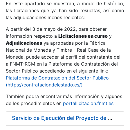
En este apartado se muestran, a modo de histórico,
las licitaciones que ya han sido resueltas, así como
Mostrar/Ocultar
las adjudicaciones menos recientes:
Mostrar/Ocultar
A partir del 3 de mayo de 2022, para obtener
información respecto a
Mostrar/Ocultar
Licitaciones en curso
y
Adjudicaciones
ya aprobadas por la Fábrica
Nacional de Moneda y Timbre - Real Casa de la
Moneda, puede acceder al perfil del contratante del
a FNMT-RCM en la Plataforma de Contratación del
Sector Público accediendo en el siguiente link:
Plataforma de Contratación del Sector Público
(https://contrataciondelestado.es/)
También podrá encontrar más información y algunos
de los procedimientos en
portallicitacion.fnmt.es
Mostrar/Ocultar
Servicio de Ejecución del Proyecto de Diseño, Construcción, Montaje, Desmontaje y Transporte de Stands para las diferentes Ferias Nacionales e Internacionales a celebrar durante 2020