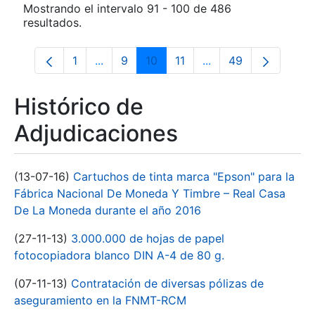
Mostrando el intervalo 91 - 100 de 486
resultados.
1
...
9
10
11
...
49
Página
Páginas intermedias Use TAB para despl
Página
Página
Página
Páginas intermedias
Página
Histórico de
Adjudicaciones
(13-07-16)
Cartuchos de tinta marca "Epson" para la
Fábrica Nacional De Moneda Y Timbre – Real Casa
De La Moneda durante el año 2016
(27-11-13)
3.000.000 de hojas de papel
fotocopiadora blanco DIN A-4 de 80 g.
(07-11-13)
Contratación de diversas pólizas de
aseguramiento en la FNMT-RCM