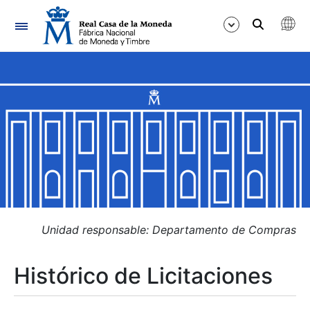
Navegación
Mostrar/Ocultar
Mostrar/Ocultar
Mostrar/Ocultar
Mostrar/Ocultar
Mostrar/Ocultar
Unidad responsable: Departamento de Compras
Histórico de Licitaciones
Mostrar/Ocultar