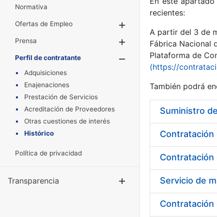
En este apartado 
Normativa
recientes:
Ofertas de Empleo
Mostrar/Ocultar
A partir del 3 de
Prensa
Mostrar/Ocultar
Fábrica Nacional 
Plataforma de Cont
Perfil de contratante
Mostrar/Oculta
(https://contratac
Adquisiciones
Enajenaciones
También podrá enc
Prestación de Servicios
Acreditación de Proveedores
Suministro d
Otras cuestiones de interés
Histórico
Política de privacidad
Transparencia
Mostrar/Ocul
Contratación 