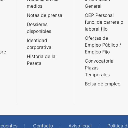
medios
General
Notas de prensa
OEP Personal
func. de carrera o
Dossieres
laboral fijo
disponibles
Ofertas de
Identidad
Empleo Público /
corporativa
bre
Empleo Fijo
Historia de la
Convocatoria
Peseta
Plazas
Temporales
Bolsa de empleo
ecuentes
Contacto
Aviso legal
Política 