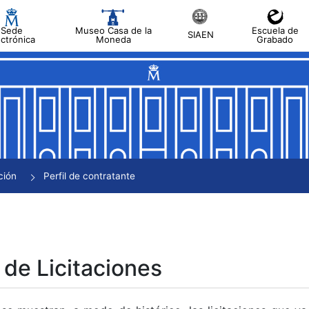
Sede
Museo Casa de la
Escuela de
SIAEN
ectrónica
Moneda
Grabado
tar
tar
tar
tar
ción
Perfil de contratante
tar
 de Licitaciones