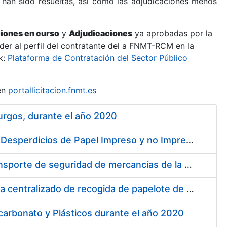
 han sido resueltas, así como las adjudicaciones menos
ciones en curso
y
Adjudicaciones
ya aprobadas por la
er al perfil del contratante del a FNMT-RCM en la
k:
Plataforma de Contratación del Sector Público
en
portallicitacion.fnmt.es
urgos, durante el año 2020
Contratación de Enajenación y Retirada de Recortes Sobrantes y Desperdicios de Papel Impreso y no Impreso durante el Año 2020
Contratación de operador logístico para distintos servicios de transporte de seguridad de mercancías de la Fábrica Nacional de Moneda y Timbre - Real Casa de la Moneda
Servicio de mantenimiento preventivo de la instalación del sistema centralizado de recogida de papelote de timbre e imprenta
carbonato y Plásticos durante el año 2020