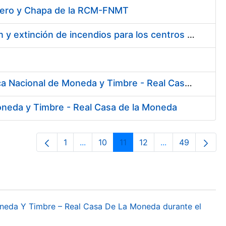
Acero y Chapa de la RCM-FNMT
Contratación de servicios de especialistas técnicos en prevención y extinción de incendios para los centros de Madrid y Burgos de la FNMT-RCM
Contratación de diversas Pólizas de Aseguramiento para la Fábrica Nacional de Moneda y Timbre - Real Casa de la Moneda
Moneda y Timbre - Real Casa de la Moneda
1
...
10
11
12
...
49
Página
Páginas intermedias Use TAB para de
Página
Página
Página
Páginas interme
Página
oneda Y Timbre – Real Casa De La Moneda durante el