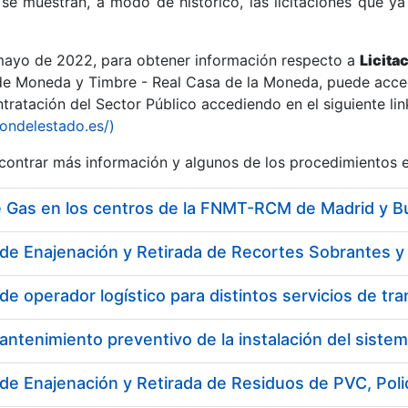
se muestran, a modo de histórico, las licitaciones que ya
 mayo de 2022, para obtener información respecto a
Licita
de Moneda y Timbre - Real Casa de la Moneda, puede acced
ratación del Sector Público accediendo en el siguiente lin
r
iondelestado.es/)
ontrar más información y algunos de los procedimientos 
e Gas en los centros de la FNMT-RCM de Madrid y B
tar
de Enajenación y Retirada de Residuos de PVC, Poli