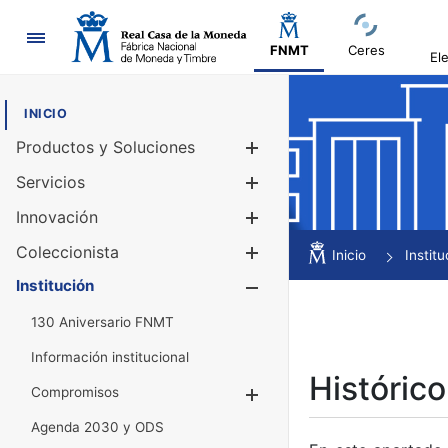
Navegación
FNMT
Ceres
El
INICIO
Productos y Soluciones
Mostrar/Ocul
Servicios
Mostrar/Ocul
Innovación
Mostrar/Ocul
Coleccionista
Mostrar/Ocul
Inicio
Institu
Institución
Mostrar/Ocul
130 Aniversario FNMT
Información institucional
Histórico
Compromisos
Mostrar/Ocultar
Agenda 2030 y ODS