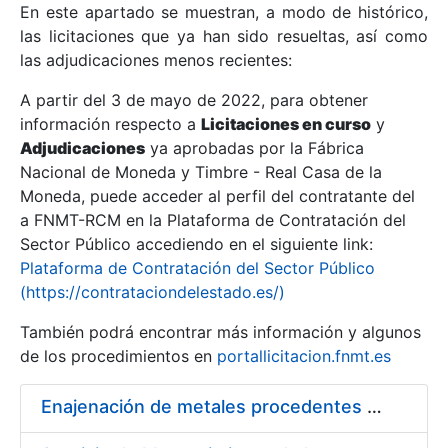
En este apartado se muestran, a modo de histórico,
las licitaciones que ya han sido resueltas, así como
Mostrar/Ocultar
las adjudicaciones menos recientes:
Mostrar/Ocultar
A partir del 3 de mayo de 2022, para obtener
información respecto a
Mostrar/Ocultar
Licitaciones en curso
y
Adjudicaciones
ya aprobadas por la Fábrica
Nacional de Moneda y Timbre - Real Casa de la
Moneda, puede acceder al perfil del contratante del
a FNMT-RCM en la Plataforma de Contratación del
Sector Público accediendo en el siguiente link:
Plataforma de Contratación del Sector Público
(https://contrataciondelestado.es/)
También podrá encontrar más información y algunos
de los procedimientos en
portallicitacion.fnmt.es
Mostrar/Ocultar
Enajenación de metales procedentes de desmonetización