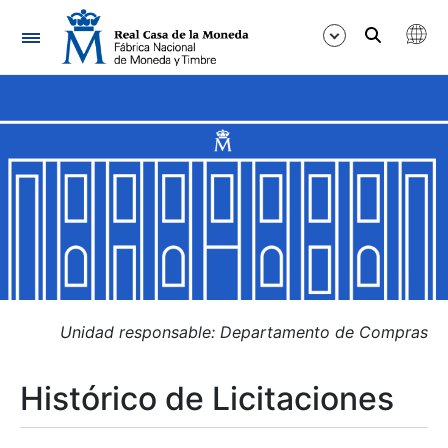
Navegación
Mostrar/Ocultar
Mostrar/Ocultar
Mostrar/Ocultar
Mostrar/Ocultar
Mostrar/Ocultar
Unidad responsable: Departamento de Compras
Histórico de Licitaciones
Mostrar/Ocultar