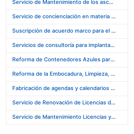
Servicio de Mantenimiento de los ascensores, montacargas y plataformas de minusválidos instalados en la FNMT-RCM
Servicio de concienciación en materia de prevención de riesgos laborales
Suscripción de acuerdo marco para el servicio de diseño y producción del material gráfico necesario para el desarrollo de la actividad comercial, institucional y cultural de la entidad pública empresarial Fábrica Nacional de Moneda y Timbre-Real Casa de la Moneda (FNMT-RCM)
Servicios de consultoría para implantación por fases de un sistema de gestión del ciclo de vida de las aplicaciones en el área de desarrollo de CERES (fase 2)
Reforma de Contenedores Azules para Transporte y Almacenaje de Cospel de Acuñar Moneda
Reforma de la Embocadura, Limpieza, Pintado y Numerado de 700 Contenedores Verdes para Moneda
Fabricación de agendas y calendarios de la FNMT-RCM 2020
Servicio de Renovación de Licencias de Productos Autodesk
Servicio de Mantenimiento Licencias y Soporte a Implantación Liferay de CERES