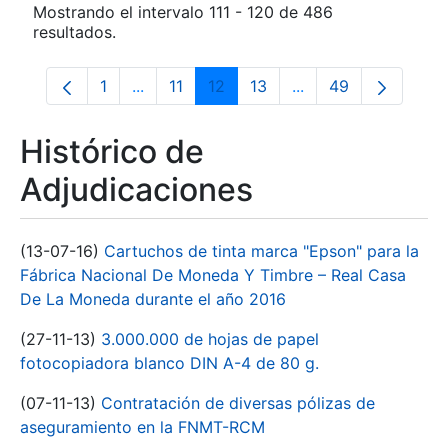
Mostrando el intervalo 111 - 120 de 486
resultados.
1
...
11
12
13
...
49
Página
Páginas intermedias Use TAB para despla
Página
Página
Página
Páginas intermedias
Página
Histórico de
Adjudicaciones
(13-07-16)
Cartuchos de tinta marca "Epson" para la
Fábrica Nacional De Moneda Y Timbre – Real Casa
De La Moneda durante el año 2016
(27-11-13)
3.000.000 de hojas de papel
fotocopiadora blanco DIN A-4 de 80 g.
(07-11-13)
Contratación de diversas pólizas de
aseguramiento en la FNMT-RCM