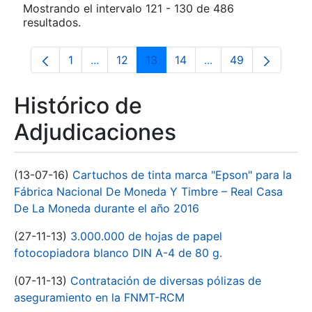
Mostrando el intervalo 121 - 130 de 486
resultados.
1
...
12
13
14
...
49
Página
Páginas intermedias Use TAB para despla
Página
Página
Página
Páginas intermedia
Página
Histórico de
Adjudicaciones
(13-07-16)
Cartuchos de tinta marca "Epson" para la
Fábrica Nacional De Moneda Y Timbre – Real Casa
De La Moneda durante el año 2016
(27-11-13)
3.000.000 de hojas de papel
fotocopiadora blanco DIN A-4 de 80 g.
(07-11-13)
Contratación de diversas pólizas de
aseguramiento en la FNMT-RCM