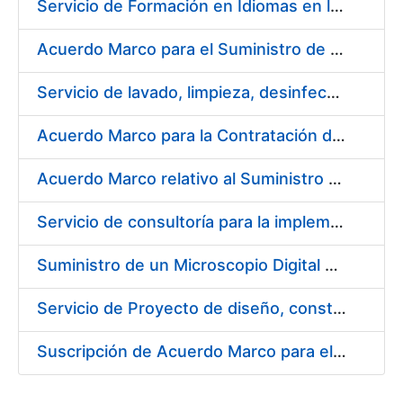
Servicio de Formación en Idiomas en la Modalidad Presencial
Acuerdo Marco para el Suministro de Droguería y Limpieza para la FNMT-RCM durante el año 2019 en su Sede de Madrid
Servicio de lavado, limpieza, desinfección y descontaminación de la ropa de trabajo del personal de la FNMT-RCM de Madrid
Acuerdo Marco para la Contratación de Fabricación de Piezas
Acuerdo Marco relativo al Suministro de Informáticos 2019
Servicio de consultoría para la implementación de un Proceso Automatizado de Preparación de Expedientes de Compras
Suministro de un Microscopio Digital Automático
Servicio de Proyecto de diseño, construcción, montaje, desmontaje y transporte de stands durante 2019
Suscripción de Acuerdo Marco para el Suministro de Sillería Ergonómica para la FNMT-RCM