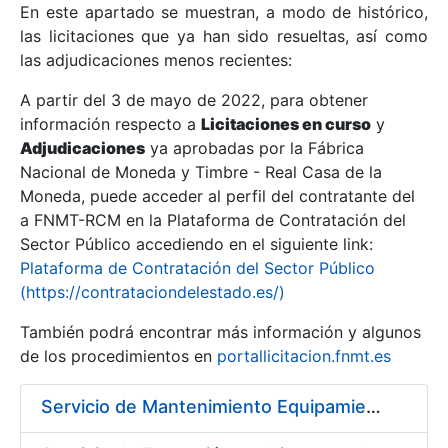
En este apartado se muestran, a modo de histórico,
las licitaciones que ya han sido resueltas, así como
Mostrar/Ocultar
las adjudicaciones menos recientes:
Mostrar/Ocultar
A partir del 3 de mayo de 2022, para obtener
información respecto a
Mostrar/Ocultar
Licitaciones en curso
y
Adjudicaciones
ya aprobadas por la Fábrica
Nacional de Moneda y Timbre - Real Casa de la
Moneda, puede acceder al perfil del contratante del
a FNMT-RCM en la Plataforma de Contratación del
Sector Público accediendo en el siguiente link:
Plataforma de Contratación del Sector Público
(https://contrataciondelestado.es/)
También podrá encontrar más información y algunos
de los procedimientos en
portallicitacion.fnmt.es
Mostrar/Ocultar
Servicio de Mantenimiento Equipamiento ORACLE en CERES periodo 2019-2020