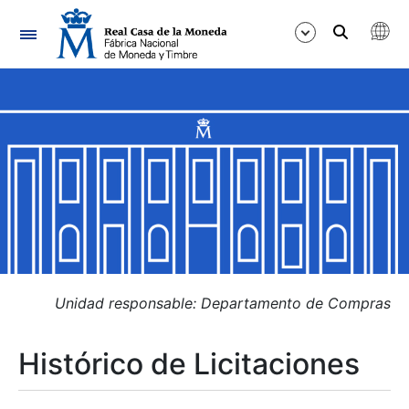
Navegación
Mostrar/Ocultar
Mostrar/Ocultar
Mostrar/Ocultar
Mostrar/Ocultar
Mostrar/Ocultar
Unidad responsable: Departamento de Compras
Histórico de Licitaciones
Mostrar/Ocultar