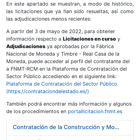
En este apartado se muestran, a modo de histórico,
las licitaciones que ya han sido resueltas, así como
Mostrar/Ocultar
las adjudicaciones menos recientes:
Mostrar/Ocultar
A partir del 3 de mayo de 2022, para obtener
información respecto a
Mostrar/Ocultar
Licitaciones en curso
y
Adjudicaciones
ya aprobadas por la Fábrica
Nacional de Moneda y Timbre - Real Casa de la
Moneda, puede acceder al perfil del contratante del
a FNMT-RCM en la Plataforma de Contratación del
Sector Público accediendo en el siguiente link:
Plataforma de Contratación del Sector Público
(https://contrataciondelestado.es/)
También podrá encontrar más información y algunos
de los procedimientos en
portallicitacion.fnmt.es
Mostrar/Ocultar
Contratación de la Construcción y Montaje de un Espacio Demo Interactivo (EDI) en una sala del Museo de la Fábrica Nacional de Moneda y Timbre-Real Casa de la Moneda en Madrid