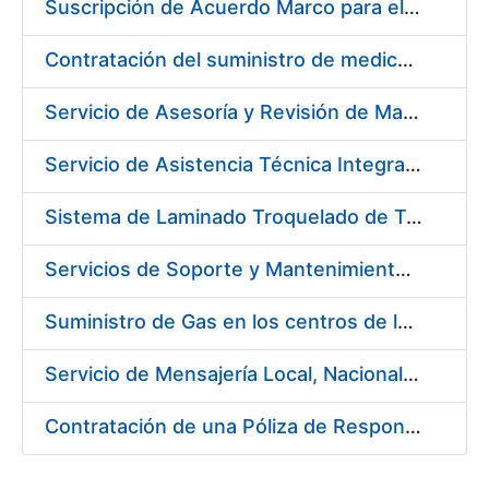
Suscripción de Acuerdo Marco para el Servicio de Visitas a Oficinas de Registro FNMT-RCM
Contratación del suministro de medicamentos, vacunas y demás especialidades farmacéuticas de la FNMT-RCM
Servicio de Asesoría y Revisión de Maquinaria en FNMT-RCM
Servicio de Asistencia Técnica Integral de Impresora HP Indigo Serie III HP 7900
Sistema de Laminado Troquelado de Tarjetas ISO 7810
Servicios de Soporte y Mantenimiento de Licencias de Software de la FNMT-RCM (3 Lotes)
Suministro de Gas en los centros de la FNMT-RCM de Madrid y Burgos durante el año 2019
Servicio de Mensajería Local, Nacional e Internacional para la FNMT-RCM
Contratación de una Póliza de Responsabilidad Civil General para el año 2019