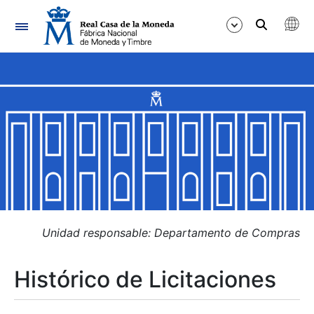
Navegación
Mostrar/Ocultar
Mostrar/Ocultar
Mostrar/Ocultar
Mostrar/Ocultar
Mostrar/Ocultar
Unidad responsable: Departamento de Compras
Histórico de Licitaciones
Mostrar/Ocultar