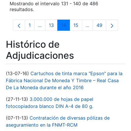
Mostrando el intervalo 131 - 140 de 486
resultados.
1
...
13
14
15
...
49
Página
Páginas intermedias Use TAB para despla
Página
Página
Página
Páginas intermedia
Página
Histórico de
Adjudicaciones
(13-07-16)
Cartuchos de tinta marca "Epson" para la
Fábrica Nacional De Moneda Y Timbre – Real Casa
De La Moneda durante el año 2016
(27-11-13)
3.000.000 de hojas de papel
fotocopiadora blanco DIN A-4 de 80 g.
(07-11-13)
Contratación de diversas pólizas de
aseguramiento en la FNMT-RCM