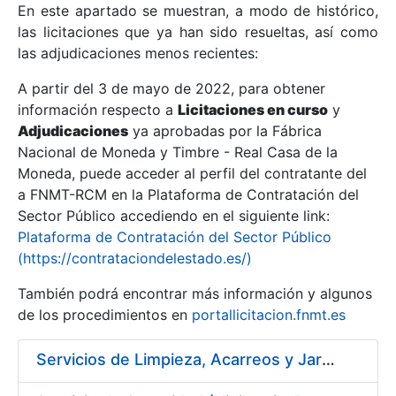
En este apartado se muestran, a modo de histórico,
las licitaciones que ya han sido resueltas, así como
Mostrar/Ocultar
las adjudicaciones menos recientes:
Mostrar/Ocultar
A partir del 3 de mayo de 2022, para obtener
información respecto a
Mostrar/Ocultar
Licitaciones en curso
y
Adjudicaciones
ya aprobadas por la Fábrica
Nacional de Moneda y Timbre - Real Casa de la
Moneda, puede acceder al perfil del contratante del
a FNMT-RCM en la Plataforma de Contratación del
Sector Público accediendo en el siguiente link:
Plataforma de Contratación del Sector Público
(https://contrataciondelestado.es/)
También podrá encontrar más información y algunos
de los procedimientos en
portallicitacion.fnmt.es
Mostrar/Ocultar
Servicios de Limpieza, Acarreos y Jardinería para la Fábrica Nacional de Moneda y Timbre – Real Casa de Moneda