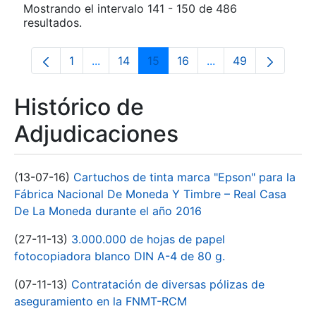
Mostrando el intervalo 141 - 150 de 486
resultados.
1
...
14
15
16
...
49
Página
Páginas intermedias Use TAB para despla
Página
Página
Página
Páginas intermedia
Página
Histórico de
Adjudicaciones
(13-07-16)
Cartuchos de tinta marca "Epson" para la
Fábrica Nacional De Moneda Y Timbre – Real Casa
De La Moneda durante el año 2016
(27-11-13)
3.000.000 de hojas de papel
fotocopiadora blanco DIN A-4 de 80 g.
(07-11-13)
Contratación de diversas pólizas de
aseguramiento en la FNMT-RCM