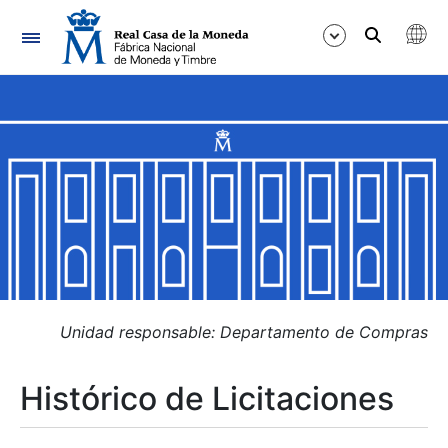
Navegación
Mostrar/Ocultar
Mostrar/Ocultar
Mostrar/Ocultar
Mostrar/Ocultar
Mostrar/Ocultar
Unidad responsable: Departamento de Compras
Histórico de Licitaciones
Mostrar/Ocultar