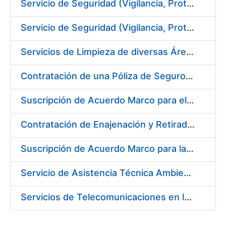
Servicio de Seguridad (Vigilancia, Protección y Control) en los Centros de la FNMT-RCM en Madrid
Servicio de Seguridad (Vigilancia, Protección y Control) en los Centros de la FNMT-RCM en Burgos
Servicios de Limpieza de diversas Áreas y Edificios de la Fábrica, Servicio de Acarreo de Mobiliario y Enseres y Mantenimiento de las Zonas Ajardinadas, para la Fábrica de Papel de Burgos de la Fábrica Nacional de Moneda y Timbre – Real Casa de Moneda
Contratación de una Póliza de Seguro Colectivo de Asistencia Sanitaria
Suscripción de Acuerdo Marco para el Servicio de Visitas a Oficinas de Registro
Contratación de Enajenación y Retirada de Recortes Sobrantes y Desperdicios de Papel Impreso y No Impreso durante el año 2019
Suscripción de Acuerdo Marco para la Contratación de Fabricación de Piezas
Servicio de Asistencia Técnica Ambiental en la FNMT-RCM Burgos
Servicios de Telecomunicaciones en la Fábrica Nacional de Moneda y Timbre - Real Casa de la Moneda