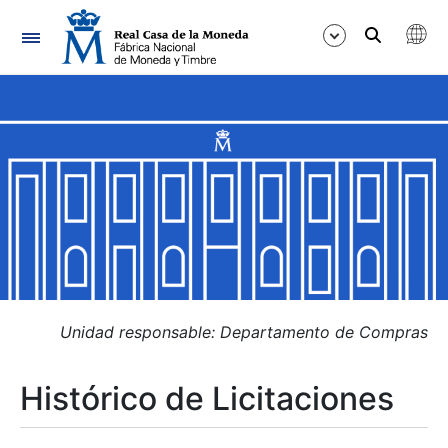
Navegación
Mostrar/Ocultar
Mostrar/Ocultar
Mostrar/Ocultar
Mostrar/Ocultar
Mostrar/Ocultar
Unidad responsable: Departamento de Compras
Histórico de Licitaciones
Mostrar/Ocultar