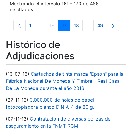
Mostrando el intervalo 161 - 170 de 486
resultados.
1
...
16
17
18
...
49
Página
Páginas intermedias Use TAB para despla
Página
Página
Página
Páginas intermedia
Página
Histórico de
Adjudicaciones
(13-07-16)
Cartuchos de tinta marca "Epson" para la
Fábrica Nacional De Moneda Y Timbre – Real Casa
De La Moneda durante el año 2016
(27-11-13)
3.000.000 de hojas de papel
fotocopiadora blanco DIN A-4 de 80 g.
(07-11-13)
Contratación de diversas pólizas de
aseguramiento en la FNMT-RCM