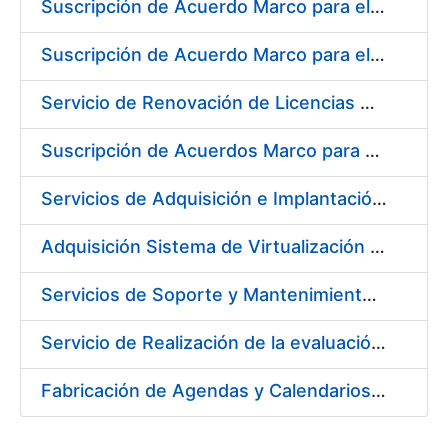
Suscripción de Acuerdo Marco para el Suministro de Material de Neumática para la Fábrica de Papel de Seguridad de la FNMT-RCM en Burgos
Suscripción de Acuerdo Marco para el Suministro de Material de Acero Inoxidable para la Fábrica de Papel de Seguridad de la FNMT-RCM en Burgos
Servicio de Renovación de Licencias Adobe
Suscripción de Acuerdos Marco para el Suministro de Equipos de Protección Individual (EPI’s)
Servicios de Adquisición e Implantación de un Sistema de Gestión Corporativa e Integrada de la Prevención de Riesgos Laborales
Adquisición Sistema de Virtualización VMWARE CERES
Servicios de Soporte y Mantenimiento de Licencias de Software y Help Desk de la Infraestructura de la Fábrica Nacional de Moneda y Timbre-Real Casa de la Moneda
Servicio de Realización de la evaluación de Riesgos Psicosociales y de salud laboral en los puestos de trabajo de la FNMT-RCM
Fabricación de Agendas y Calendarios para FNMT-RCM