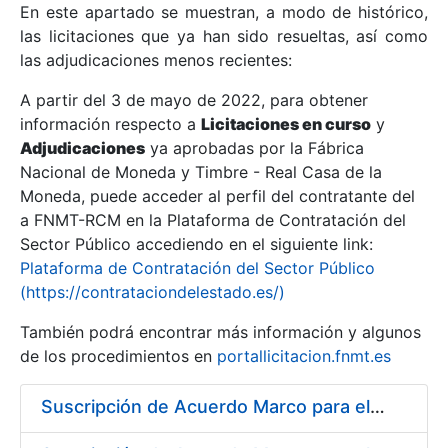
En este apartado se muestran, a modo de histórico,
las licitaciones que ya han sido resueltas, así como
Mostrar/Ocultar
las adjudicaciones menos recientes:
Mostrar/Ocultar
A partir del 3 de mayo de 2022, para obtener
información respecto a
Mostrar/Ocultar
Licitaciones en curso
y
Adjudicaciones
ya aprobadas por la Fábrica
Nacional de Moneda y Timbre - Real Casa de la
Moneda, puede acceder al perfil del contratante del
a FNMT-RCM en la Plataforma de Contratación del
Sector Público accediendo en el siguiente link:
Plataforma de Contratación del Sector Público
(https://contrataciondelestado.es/)
También podrá encontrar más información y algunos
de los procedimientos en
portallicitacion.fnmt.es
Mostrar/Ocultar
Suscripción de Acuerdo Marco para el Suministro de Material de Hierro para la Fábrica de Papel de Seguridad de la FNMT-RCM en Burgos