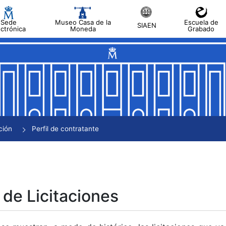
Sede
Museo Casa de la
Escuela de
SIAEN
ectrónica
Moneda
Grabado
tar
tar
tar
tar
ción
Perfil de contratante
tar
 de Licitaciones