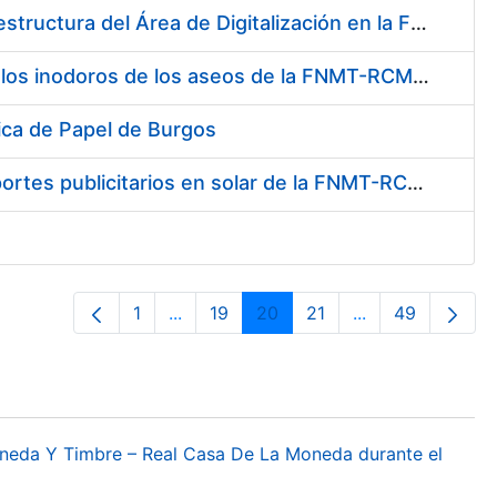
Suministro de Hardware y Software para la Ampliación de la Infraestructura del Área de Digitalización en la FNMT-RCM
Mantenimiento de las tapas automáticas HYGOLET, instaladas en los inodoros de los aseos de la FNMT-RCM, así como el suministro de recambios originales de rollos de plástico
ica de Papel de Burgos
Contratación para la cesión de espacios para la instalación de soportes publicitarios en solar de la FNMT-RCM situado en la confluencia de las calles Cruz del Sur, calle de los Astros y calle del Doctor Esquerdo. Referencia NJ01-2017
1
...
19
20
21
...
49
Página
Páginas intermedias Use TAB para des
Página
Página
Página
Páginas interme
Página
oneda Y Timbre – Real Casa De La Moneda durante el