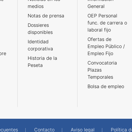
medios
General
Notas de prensa
OEP Personal
func. de carrera o
Dossieres
laboral fijo
disponibles
Ofertas de
Identidad
Empleo Público /
corporativa
bre
Empleo Fijo
Historia de la
Convocatoria
Peseta
Plazas
Temporales
Bolsa de empleo
ecuentes
Contacto
Aviso legal
Política 