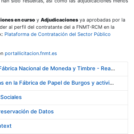
 han sido resueltas, así como las adjudicaciones menos
ciones en curso
y
Adjudicaciones
ya aprobadas por la
er al perfil del contratante del a FNMT-RCM en la
k:
Plataforma de Contratación del Sector Público
en
portallicitacion.fnmt.es
Servicio de asistencia sanitaria de enfermería de urgencias en la Fábrica Nacional de Moneda y Timbre - Real Casa de la Moneda
Servicio de vigilancia de la salud y diversas actividades preventivas en la Fábrica de Papel de Burgos y actividades sanitarias en el centro de trabajo de Madrid de la Fábrica Nacional de Moneda y Timbre - Real Casa de la Moneda
Sociales
Preservación de Datos
ntext