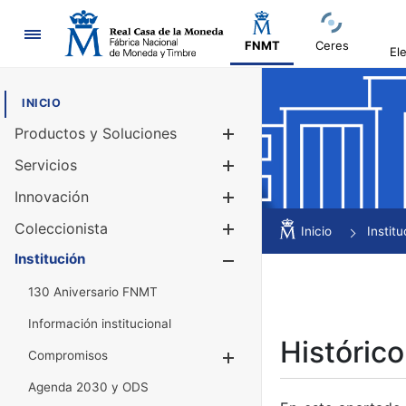
Navegación
FNMT
Ceres
El
INICIO
Productos y Soluciones
Mostrar/Ocul
Servicios
Mostrar/Ocul
Innovación
Mostrar/Ocul
Coleccionista
Mostrar/Ocul
Inicio
Institu
Institución
Mostrar/Ocul
130 Aniversario FNMT
Información institucional
Histórico
Compromisos
Mostrar/Ocultar
Agenda 2030 y ODS