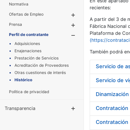
En este apartado 
Normativa
recientes:
Ofertas de Empleo
Mostrar/Ocultar
A partir del 3 de
Prensa
Mostrar/Ocultar
Fábrica Nacional 
Plataforma de Cont
Perfil de contratante
Mostrar/Oculta
(https://contratac
Adquisiciones
Enajenaciones
También podrá enc
Prestación de Servicios
Acreditación de Proveedores
Otras cuestiones de interés
Histórico
Política de privacidad
Dinamización
Contratación 
Transparencia
Mostrar/Ocul
Contratación 