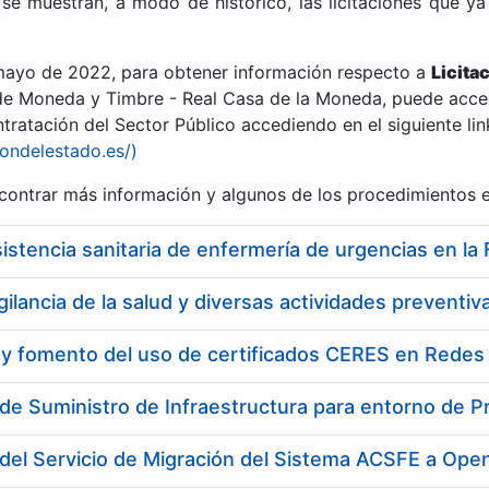
se muestran, a modo de histórico, las licitaciones que ya
 mayo de 2022, para obtener información respecto a
Licita
de Moneda y Timbre - Real Casa de la Moneda, puede acced
ratación del Sector Público accediendo en el siguiente lin
r
iondelestado.es/)
ontrar más información y algunos de los procedimientos 
 y fomento del uso de certificados CERES en Redes 
de Suministro de Infraestructura para entorno de 
tar
del Servicio de Migración del Sistema ACSFE a Ope