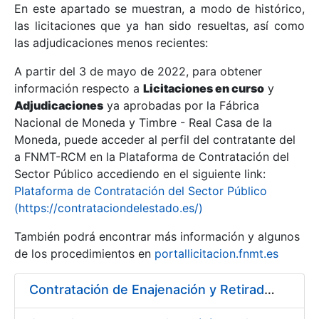
En este apartado se muestran, a modo de histórico,
las licitaciones que ya han sido resueltas, así como
Mostrar/Ocultar
las adjudicaciones menos recientes:
Mostrar/Ocultar
A partir del 3 de mayo de 2022, para obtener
información respecto a
Mostrar/Ocultar
Licitaciones en curso
y
Adjudicaciones
ya aprobadas por la Fábrica
Nacional de Moneda y Timbre - Real Casa de la
Moneda, puede acceder al perfil del contratante del
a FNMT-RCM en la Plataforma de Contratación del
Sector Público accediendo en el siguiente link:
Plataforma de Contratación del Sector Público
(https://contrataciondelestado.es/)
También podrá encontrar más información y algunos
de los procedimientos en
portallicitacion.fnmt.es
Mostrar/Ocultar
Contratación de Enajenación y Retirada de Chatarra de Hierro, Acero y Chapa de la RCM-FNMT