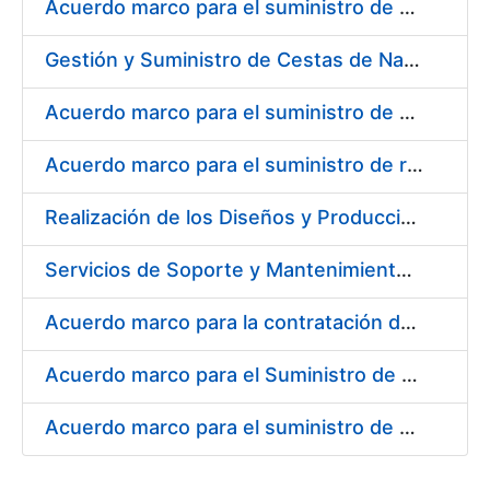
Acuerdo marco para el suministro de material de electricidad para la FNMT RCM en su sede de Madrid
Gestión y Suministro de Cestas de Navidad para los trabajadores de la Fábrica Nacional de Moneda y Timbre-Real Casa de la Moneda (FNMT-RCM) para el año 2021
Acuerdo marco para el suministro de material de transmisiones de potencia, rodamientos, estanqueidad e hidráulica
Acuerdo marco para el suministro de repuestos específicos de maquinaria
Realización de los Diseños y Producción del Material Gráfico, en sus diferentes formatos y dispositivos, para la correcta comunicación, tanto interna como externa, de la entidad pública empresarial, Fábrica Nacional de Moneda y Timbre-Real Casa de la Moneda (FNMT-RCM)
Servicios de Soporte y Mantenimiento Integral (correctivo, preventivo, evolutivo) del Sistema de Gestión del Ciclo de Vida de las Aplicaciones en el Área de Desarrollo de CERES
Acuerdo marco para la contratación del suministro de material de informática para equipos de producción
Acuerdo marco para el Suministro de Consumibles Informáticos
Acuerdo marco para el suministro de material de filtración