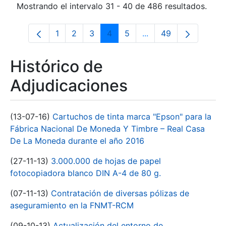
Mostrando el intervalo 31 - 40 de 486 resultados.
1
2
3
4
5
...
49
Página
Página
Página
Página
Página
Páginas intermedias 
Página
Histórico de
Adjudicaciones
(13-07-16)
Cartuchos de tinta marca "Epson" para la
Fábrica Nacional De Moneda Y Timbre – Real Casa
De La Moneda durante el año 2016
(27-11-13)
3.000.000 de hojas de papel
fotocopiadora blanco DIN A-4 de 80 g.
(07-11-13)
Contratación de diversas pólizas de
aseguramiento en la FNMT-RCM
(09-10-13)
Actualización del entorno de