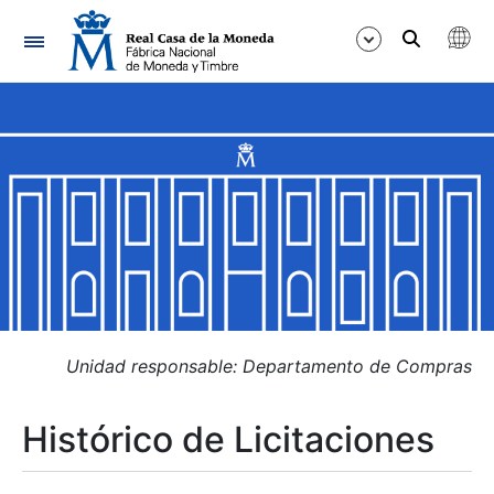
Navegación
Mostrar/Ocultar
Mostrar/Ocultar
Mostrar/Ocultar
Mostrar/Ocultar
Mostrar/Ocultar
Unidad responsable: Departamento de Compras
Histórico de Licitaciones
Mostrar/Ocultar