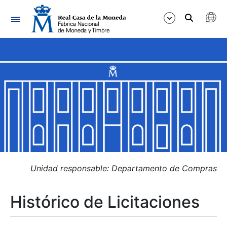
Navegación
Mostrar/Ocultar
Mostrar/Ocultar
Mostrar/Ocultar
Mostrar/Ocultar
Mostrar/Ocultar
Unidad responsable: Departamento de Compras
Histórico de Licitaciones
Mostrar/Ocultar