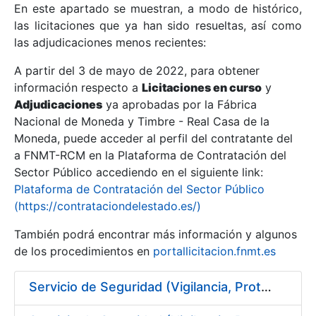
En este apartado se muestran, a modo de histórico,
las licitaciones que ya han sido resueltas, así como
Mostrar/Ocultar
las adjudicaciones menos recientes:
Mostrar/Ocultar
A partir del 3 de mayo de 2022, para obtener
información respecto a
Mostrar/Ocultar
Licitaciones en curso
y
Adjudicaciones
ya aprobadas por la Fábrica
Nacional de Moneda y Timbre - Real Casa de la
Moneda, puede acceder al perfil del contratante del
a FNMT-RCM en la Plataforma de Contratación del
Sector Público accediendo en el siguiente link:
Plataforma de Contratación del Sector Público
(https://contrataciondelestado.es/)
También podrá encontrar más información y algunos
de los procedimientos en
portallicitacion.fnmt.es
Mostrar/Ocultar
Servicio de Seguridad (Vigilancia, Protección y Control) en los centros de la FNMT-RCM en Burgos