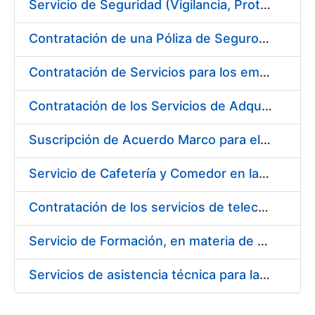
Servicio de Seguridad (Vigilancia, Protección y Control) en los centros de la FNMT-RCM en Madrid
Contratación de una Póliza de Seguro Colectivo de Asistencia Sanitaria para la Fábrica Nacional de Moneda y Timbre – Real Casa de la Moneda
Contratación de Servicios para los empleados de la Fábrica Nacional de Moneda y Timbre-Real Casa de la Moneda para el año 2020, en ejecución de la sentencia número 511/2020 de la Sala de lo Social del Tribunal Supremo (Cesta de Navidad)
Contratación de los Servicios de Adquisición, Renovación y Mantenimiento de Licencias Software de Ofimática ( 2 lotes)
Suscripción de Acuerdo Marco para el Suministro de Material de Acero Inoxidable de la Entidad Pública Empresarial Fábrica Nacional de Moneda y Timbre-Real Casa de la Moneda (FNMT-RCM)
Servicio de Cafetería y Comedor en la sede central de la Fábrica Nacional de Moneda y Timbre-Real Casa de la Moneda en Madrid
Contratación de los servicios de telecomunicaciones para la FNMT-RCM
Servicio de Formación, en materia de Prevención de Riesgos Laborales, de Cursos de Operador de Carretillas de Manutención, Puente Grúa, Polipastos y Plataformas Móviles de Personal (PEMP), en su sede de Madrid y Burgos
Servicios de asistencia técnica para la realización de análisis de las aguas potables