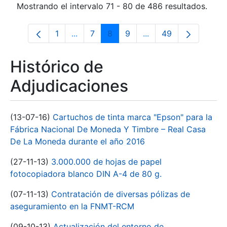
Mostrando el intervalo 71 - 80 de 486 resultados.
1
...
7
8
9
...
49
Página
Páginas intermedias Use TAB para desp
Página
Página
Página
Páginas intermedias 
Página
Histórico de
Adjudicaciones
(13-07-16)
Cartuchos de tinta marca "Epson" para la
Fábrica Nacional De Moneda Y Timbre – Real Casa
De La Moneda durante el año 2016
(27-11-13)
3.000.000 de hojas de papel
fotocopiadora blanco DIN A-4 de 80 g.
(07-11-13)
Contratación de diversas pólizas de
aseguramiento en la FNMT-RCM
(09-10-13)
Actualización del entorno de