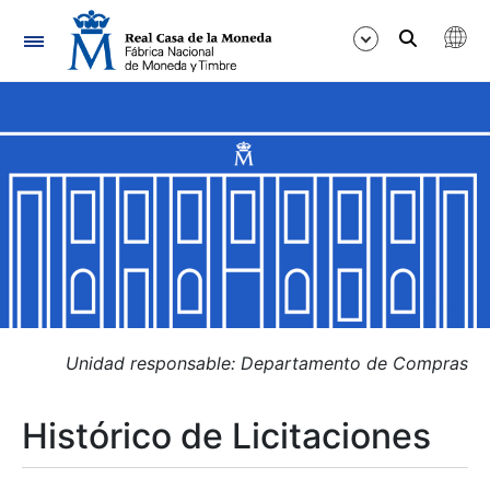
Navegación
Mostrar/Ocultar
Mostrar/Ocultar
Mostrar/Ocultar
Mostrar/Ocultar
Mostrar/Ocultar
Unidad responsable: Departamento de Compras
Histórico de Licitaciones
Mostrar/Ocultar