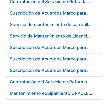
Contratación del Servicio de Retirada, Transporte y Gestión de Briquetas en Fábrica de Papel de Burgos
Suscripción de Acuerdos Marco para el Suministro de Material de Electrónica e Informática
Servicio de mantenimiento de carretillas transportadoras - elevadoras para la FNMT-RCM
Servicio de Mantenimiento de Licencias Liferay
Suscripción de Acuerdos Marco para el Suministro de Material de Filtración
Suscripción de Acuerdos Marco para el Suministro de Material de Fontanería y Aire Acondicionado
Suscripción de Acuerdos Marco para el Suministro de Material de Neumática
Contratación del Servicio de Reforma de la Embocadura, Limpieza, Pintado y Numerado de Contenedores para Moneda de la FNMT-RCM
Mantenimiento equipamiento ORACLE en CERES