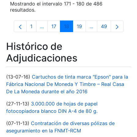
Mostrando el intervalo 171 - 180 de 486
resultados.
1
...
17
18
19
...
49
Página
Páginas intermedias Use TAB para despla
Página
Página
Página
Páginas intermedia
Página
Histórico de
Adjudicaciones
(13-07-16)
Cartuchos de tinta marca "Epson" para la
Fábrica Nacional De Moneda Y Timbre – Real Casa
De La Moneda durante el año 2016
(27-11-13)
3.000.000 de hojas de papel
fotocopiadora blanco DIN A-4 de 80 g.
(07-11-13)
Contratación de diversas pólizas de
aseguramiento en la FNMT-RCM