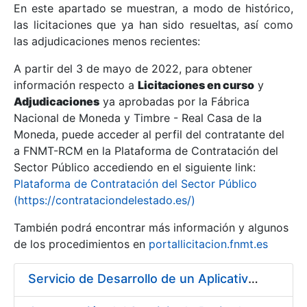
En este apartado se muestran, a modo de histórico,
las licitaciones que ya han sido resueltas, así como
Mostrar/Ocultar
las adjudicaciones menos recientes:
Mostrar/Ocultar
A partir del 3 de mayo de 2022, para obtener
información respecto a
Mostrar/Ocultar
Licitaciones en curso
y
Adjudicaciones
ya aprobadas por la Fábrica
Nacional de Moneda y Timbre - Real Casa de la
Moneda, puede acceder al perfil del contratante del
a FNMT-RCM en la Plataforma de Contratación del
Sector Público accediendo en el siguiente link:
Plataforma de Contratación del Sector Público
(https://contrataciondelestado.es/)
También podrá encontrar más información y algunos
de los procedimientos en
portallicitacion.fnmt.es
Mostrar/Ocultar
Servicio de Desarrollo de un Aplicativo para la Generación de Claves