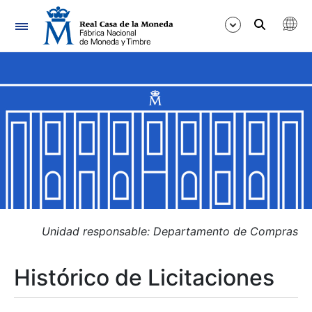
Navegación
Mostrar/Ocultar
Mostrar/Ocultar
Mostrar/Ocultar
Mostrar/Ocultar
Mostrar/Ocultar
Unidad responsable: Departamento de Compras
Histórico de Licitaciones
Mostrar/Ocultar