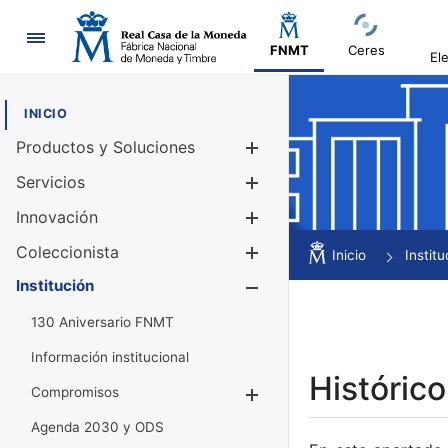
Navegación
FNMT
Ceres
El
INICIO
Productos y Soluciones
Mostrar/Ocul
Servicios
Mostrar/Ocul
Innovación
Mostrar/Ocul
Coleccionista
Mostrar/Ocul
Inicio
Institu
Institución
Mostrar/Ocul
130 Aniversario FNMT
Información institucional
Histórico
Compromisos
Mostrar/Ocultar
Agenda 2030 y ODS