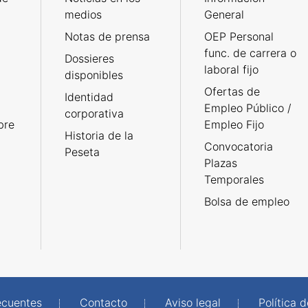
medios
General
Notas de prensa
OEP Personal
func. de carrera o
Dossieres
laboral fijo
disponibles
Ofertas de
Identidad
Empleo Público /
corporativa
bre
Empleo Fijo
Historia de la
Convocatoria
Peseta
Plazas
Temporales
Bolsa de empleo
ecuentes
Contacto
Aviso legal
Política 