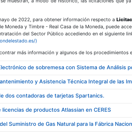
se muestran, a modo de histórico, las licitaciones que ya
 mayo de 2022, para obtener información respecto a
Licita
de Moneda y Timbre - Real Casa de la Moneda, puede acced
ratación del Sector Público accediendo en el siguiente lin
r
iondelestado.es/)
ontrar más información y algunos de los procedimientos 
Electrónico de sobremesa con Sistema de Análisis 
e dos contadoras de tarjetas Spartanics.
 licencias de productos Atlassian en CERES
tar