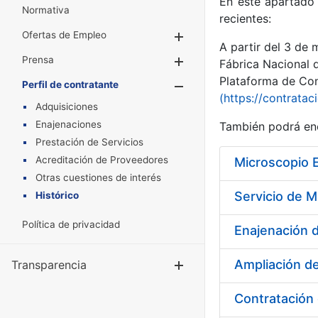
En este apartado 
Normativa
recientes:
Ofertas de Empleo
Mostrar/Ocultar
A partir del 3 de
Prensa
Mostrar/Ocultar
Fábrica Nacional 
Plataforma de Cont
Perfil de contratante
Mostrar/Oculta
(https://contratac
Adquisiciones
Enajenaciones
También podrá enc
Prestación de Servicios
Acreditación de Proveedores
Microscopio 
Otras cuestiones de interés
Histórico
Política de privacidad
Enajenación d
Ampliación de
Transparencia
Mostrar/Ocul