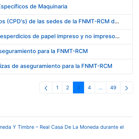
specíficos de Maquinaria
Conexión mediante fibra óptica de los centros de proceso de datos (CPD's) de las sedes de la FNMT-RCM de Burgos y Madrid
Contratación de enajenación y retirada de recortes sobrantes y desperdicios de papel impreso y no impreso durante el año 2022
 aseguramiento para la FNMT-RCM
pólizas de aseguramiento para la FNMT-RCM
1
2
3
4
...
49
Página
Página
Página
Página
Páginas interme
Página
oneda Y Timbre – Real Casa De La Moneda durante el