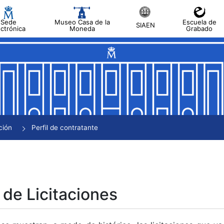
Sede
Museo Casa de la
Escuela de
SIAEN
ectrónica
Moneda
Grabado
tar
tar
tar
tar
ción
Perfil de contratante
tar
 de Licitaciones