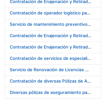
Contratación de Enajenación y Retirada de Recortes Sobrantes y Desperdicios de Papel Impreso y no Impreso durante el Año 2020
Contratación de operador logístico para distintos servicios de transporte de seguridad de mercancías de la Fábrica Nacional de Moneda y Timbre - Real Casa de la Moneda
Servicio de mantenimiento preventivo de la instalación del sistema centralizado de recogida de papelote de timbre e imprenta
Contratación de Enajenación y Retirada de Residuos de PVC, Policarbonato y Plásticos durante el año 2020
Contratación de Enajenación y Retirada de Chatarra de Hierro, Acero y Chapa de la RCM-FNMT
Contratación de servicios de especialistas técnicos en prevención y extinción de incendios para los centros de Madrid y Burgos de la FNMT-RCM
Servicio de Renovación de Licencias Adobe
Contratación de diversas Pólizas de Aseguramiento para la Fábrica Nacional de Moneda y Timbre - Real Casa de la Moneda
Diversas pólizas de aseguramiento para la Fábrica Nacional de Moneda y Timbre - Real Casa de la Moneda