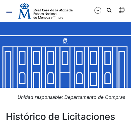
Navegación
Mostrar/Ocultar
Mostrar/Ocultar
Mostrar/Ocultar
Mostrar/Ocultar
Mostrar/Ocultar
Unidad responsable: Departamento de Compras
Histórico de Licitaciones
Mostrar/Ocultar