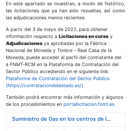
En este apartado se muestran, a modo de histórico,
las licitaciones que ya han sido resueltas, así como
Mostrar/Ocultar
las adjudicaciones menos recientes:
Mostrar/Ocultar
A partir del 3 de mayo de 2022, para obtener
información respecto a
Mostrar/Ocultar
Licitaciones en curso
y
Adjudicaciones
ya aprobadas por la Fábrica
Nacional de Moneda y Timbre - Real Casa de la
Moneda, puede acceder al perfil del contratante del
a FNMT-RCM en la Plataforma de Contratación del
Sector Público accediendo en el siguiente link:
Plataforma de Contratación del Sector Público
(https://contrataciondelestado.es/)
También podrá encontrar más información y algunos
de los procedimientos en
portallicitacion.fnmt.es
Mostrar/Ocultar
Suministro de Gas en los centros de la FNMT-RCM de Madrid y Burgos, durante el año 2020