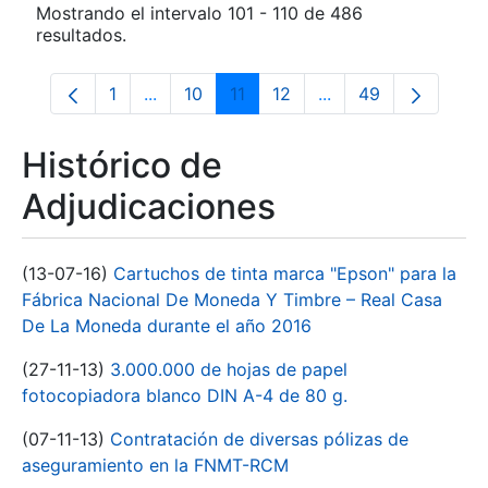
Mostrando el intervalo 101 - 110 de 486
resultados.
1
...
10
11
12
...
49
Página
Páginas intermedias Use TAB para despla
Página
Página
Página
Páginas intermedias
Página
Histórico de
Adjudicaciones
(13-07-16)
Cartuchos de tinta marca "Epson" para la
Fábrica Nacional De Moneda Y Timbre – Real Casa
De La Moneda durante el año 2016
(27-11-13)
3.000.000 de hojas de papel
fotocopiadora blanco DIN A-4 de 80 g.
(07-11-13)
Contratación de diversas pólizas de
aseguramiento en la FNMT-RCM