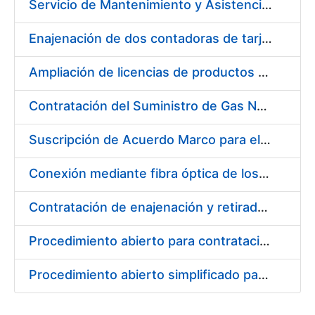
Servicio de Mantenimiento y Asistencia Técnica Integral de las Impresoras HP INDIGO 12000 del Departamento de Timbre y serie III HP 7900 Departamento de Imprenta/Tarjetas en su sede de Madrid
Enajenación de dos contadoras de tarjetas Spartanics.
Ampliación de licencias de productos Atlassian en CERES
Contratación del Suministro de Gas Natural para la Fábrica Nacional de Moneda y Timbre – Real Casa de Moneda, en sus centros de trabajo de Madrid y Burgos
Suscripción de Acuerdo Marco para el Suministro de Repuestos Específicos de Maquinaria
Conexión mediante fibra óptica de los centros de proceso de datos (CPD's) de las sedes de la FNMT-RCM de Burgos y Madrid
Contratación de enajenación y retirada de recortes sobrantes y desperdicios de papel impreso y no impreso durante el año 2022
Procedimiento abierto para contratación de diversas pólizas de aseguramiento para la FNMT-RCM
Procedimiento abierto simplificado para contratación de otras pólizas de aseguramiento para la FNMT-RCM