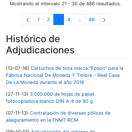
Mostrando el intervalo 21 - 30 de 486 resultados.
1
2
3
4
...
49
Página
Página
Página
Página
Páginas intermedias Us
Página
Histórico de
Adjudicaciones
(13-07-16)
Cartuchos de tinta marca "Epson" para la
Fábrica Nacional De Moneda Y Timbre – Real Casa
De La Moneda durante el año 2016
(27-11-13)
3.000.000 de hojas de papel
fotocopiadora blanco DIN A-4 de 80 g.
(07-11-13)
Contratación de diversas pólizas de
aseguramiento en la FNMT-RCM
(09-10-13)
Actualización del entorno de