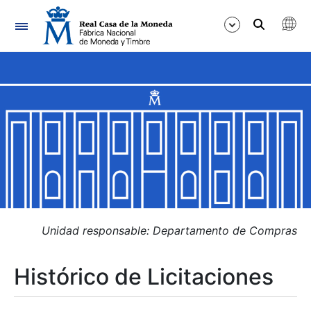
Navegación
Mostrar/Ocultar
Mostrar/Ocultar
Mostrar/Ocultar
Mostrar/Ocultar
Mostrar/Ocultar
Unidad responsable: Departamento de Compras
Histórico de Licitaciones
Mostrar/Ocultar