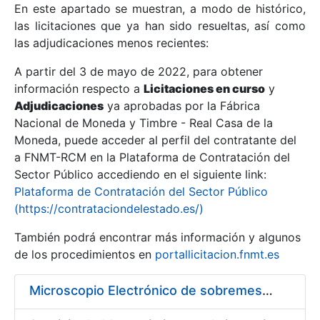
En este apartado se muestran, a modo de histórico,
las licitaciones que ya han sido resueltas, así como
Mostrar/Ocultar
las adjudicaciones menos recientes:
Mostrar/Ocultar
A partir del 3 de mayo de 2022, para obtener
información respecto a
Mostrar/Ocultar
Licitaciones en curso
y
Adjudicaciones
ya aprobadas por la Fábrica
Nacional de Moneda y Timbre - Real Casa de la
Moneda, puede acceder al perfil del contratante del
a FNMT-RCM en la Plataforma de Contratación del
Sector Público accediendo en el siguiente link:
Plataforma de Contratación del Sector Público
(https://contrataciondelestado.es/)
También podrá encontrar más información y algunos
de los procedimientos en
portallicitacion.fnmt.es
Mostrar/Ocultar
Microscopio Electrónico de sobremesa con Sistema de Análisis por Rayos X (SEM/EDX)