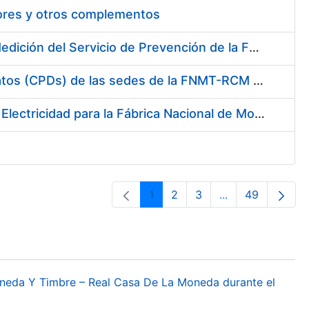
tores y otros complementos
Servicio de Calibración y Verificación Externa de los Equipos de Medición del Servicio de Prevención de la FNMT-RCM
Conexión mediante Fibra Óptica de los Centros de Proceso de Datos (CPDs) de las sedes de la FNMT-RCM de Burgos y Madrid
Contratación de acuerdo marco para el Suministro de Material de Electricidad para la Fábrica Nacional de Moneda y Timbre-Real Casa de la Moneda en su centro de trabajo de Burgos
1
2
3
...
49
Página
Página
Página
Páginas interme
Página
oneda Y Timbre – Real Casa De La Moneda durante el