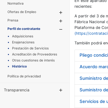
En este apartado 
Normativa
recientes:
Ofertas de Empleo
Mostrar/Ocultar
A partir del 3 de
Prensa
Mostrar/Ocultar
Fábrica Nacional 
Plataforma de Cont
Perfil de contratante
Mostrar/Oculta
(https://contratac
Adquisiciones
Enajenaciones
También podrá enc
Prestación de Servicios
Acreditación de Proveedores
Pliego condic
Otras cuestiones de interés
Acuerdo marco
Histórico
Política de privacidad
Transparencia
Mostrar/Ocul