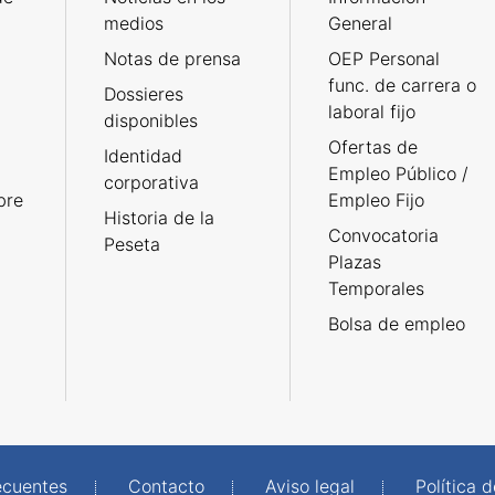
medios
General
Notas de prensa
OEP Personal
func. de carrera o
Dossieres
laboral fijo
disponibles
Ofertas de
Identidad
Empleo Público /
corporativa
bre
Empleo Fijo
Historia de la
Convocatoria
Peseta
Plazas
Temporales
Bolsa de empleo
ecuentes
Contacto
Aviso legal
Política 