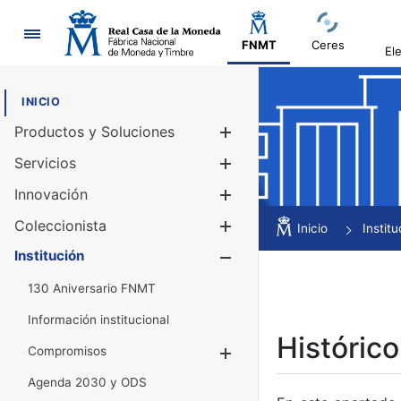
Navegación
FNMT
Ceres
El
INICIO
Productos y Soluciones
Mostrar/Ocul
Servicios
Mostrar/Ocul
Innovación
Mostrar/Ocul
Coleccionista
Mostrar/Ocul
Inicio
Institu
Institución
Mostrar/Ocul
130 Aniversario FNMT
Información institucional
Histórico
Compromisos
Mostrar/Ocultar
Agenda 2030 y ODS