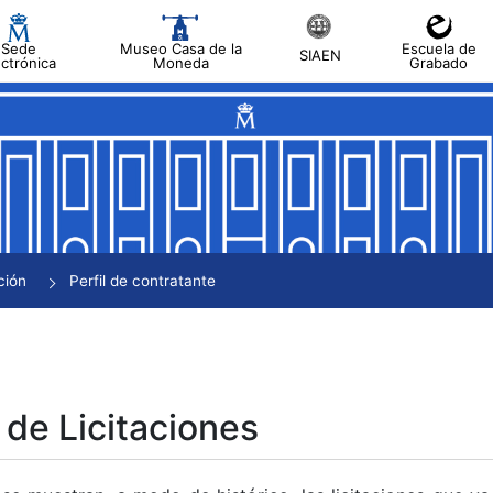
Sede
Museo Casa de la
Escuela de
SIAEN
ectrónica
Moneda
Grabado
tar
tar
tar
tar
ción
Perfil de contratante
tar
 de Licitaciones