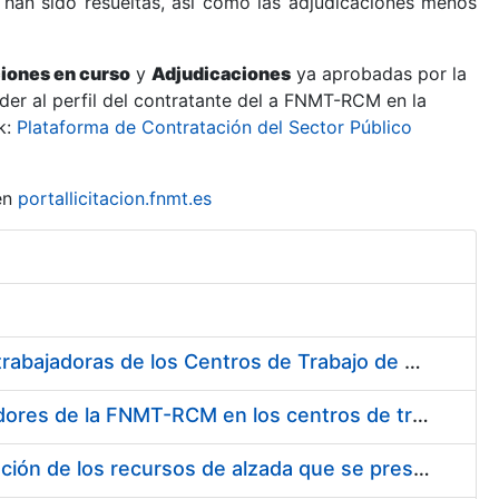
 han sido resueltas, así como las adjudicaciones menos
ciones en curso
y
Adjudicaciones
ya aprobadas por la
er al perfil del contratante del a FNMT-RCM en la
k:
Plataforma de Contratación del Sector Público
en
portallicitacion.fnmt.es
Suministro de Protectores Auditivos a medida para las personas trabajadoras de los Centros de Trabajo de Madrid y Burgos
Suministro de gafas graduadas antiproyecciones para los trabajadores de la FNMT-RCM en los centros de trabajo de Madrid y Burgos
Servicios de una empresa externa para el asesoramiento y resolución de los recursos de alzada que se presentan relacionados con procesos de selección para la FNMT-RCM