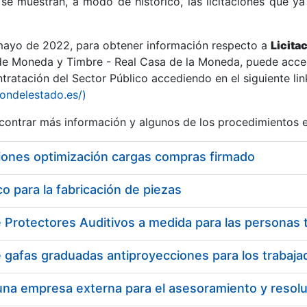
se muestran, a modo de histórico, las licitaciones que ya
 mayo de 2022, para obtener información respecto a
Licita
de Moneda y Timbre - Real Casa de la Moneda, puede acced
ratación del Sector Público accediendo en el siguiente lin
r
iondelestado.es/)
ontrar más información y algunos de los procedimientos 
iones optimización cargas compras firmado
 para la fabricación de piezas
tar