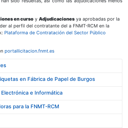
 han sido resueltas, así como las adjudicaciones menos
ciones en curso
y
Adjudicaciones
ya aprobadas por la
er al perfil del contratante del a FNMT-RCM en la
k:
Plataforma de Contratación del Sector Público
en
portallicitacion.fnmt.es
ves
riquetas en Fábrica de Papel de Burgos
Electrónica e Informática
vadoras para la FNMT-RCM