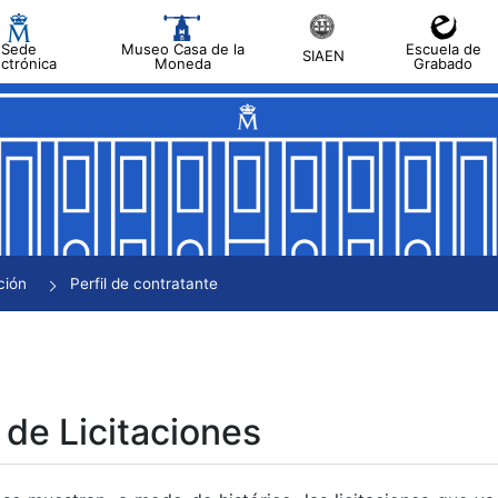
Sede
Museo Casa de la
Escuela de
SIAEN
ectrónica
Moneda
Grabado
tar
tar
tar
tar
ción
Perfil de contratante
tar
 de Licitaciones