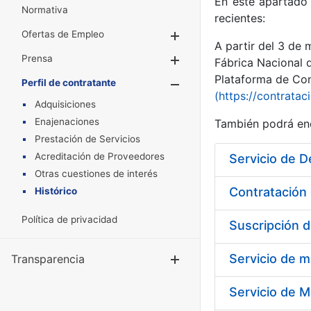
En este apartado 
Normativa
recientes:
Ofertas de Empleo
Mostrar/Ocultar
A partir del 3 de
Prensa
Mostrar/Ocultar
Fábrica Nacional 
Plataforma de Cont
Perfil de contratante
Mostrar/Oculta
(https://contratac
Adquisiciones
Enajenaciones
También podrá enc
Prestación de Servicios
Acreditación de Proveedores
Servicio de D
Otras cuestiones de interés
Contratación 
Histórico
Política de privacidad
Suscripción d
Servicio de m
Transparencia
Mostrar/Ocul
Servicio de M