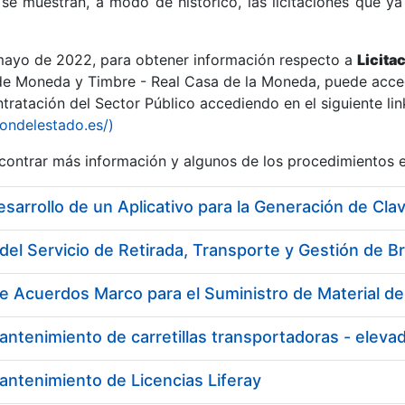
se muestran, a modo de histórico, las licitaciones que ya
 mayo de 2022, para obtener información respecto a
Licita
de Moneda y Timbre - Real Casa de la Moneda, puede acced
ratación del Sector Público accediendo en el siguiente lin
r
iondelestado.es/)
ontrar más información y algunos de los procedimientos 
esarrollo de un Aplicativo para la Generación de Cla
del Servicio de Retirada, Transporte y Gestión de B
e Acuerdos Marco para el Suministro de Material de 
antenimiento de carretillas transportadoras - ele
tar
antenimiento de Licencias Liferay