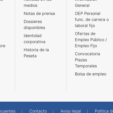
medios
General
Notas de prensa
OEP Personal
func. de carrera o
Dossieres
laboral fijo
disponibles
Ofertas de
Identidad
Empleo Público /
corporativa
bre
Empleo Fijo
Historia de la
Convocatoria
Peseta
Plazas
Temporales
Bolsa de empleo
ecuentes
Contacto
Aviso legal
Política 