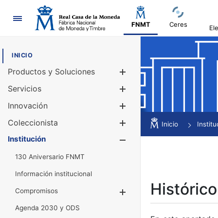
Navegación
FNMT
Ceres
El
INICIO
Productos y Soluciones
Mostrar/Ocul
Servicios
Mostrar/Ocul
Innovación
Mostrar/Ocul
Coleccionista
Mostrar/Ocul
Inicio
Institu
Institución
Mostrar/Ocul
130 Aniversario FNMT
Información institucional
Histórico
Compromisos
Mostrar/Ocultar
Agenda 2030 y ODS