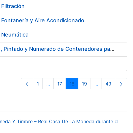
Filtración
 Fontanería y Aire Acondicionado
e Neumática
Contratación del Servicio de Reforma de la Embocadura, Limpieza, Pintado y Numerado de Contenedores para Moneda de la FNMT-RCM
1
...
17
18
19
...
49
Página
Páginas intermedias Use TAB para des
Página
Página
Página
Páginas interme
Página
oneda Y Timbre – Real Casa De La Moneda durante el